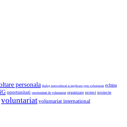
oltare personala
echipa
dialog intercultural si implicare prin voluntariat
NG
oportunitati
proiect
proiecte
organizare
oportunitati de voluntariat
voluntariat
voluntariat international