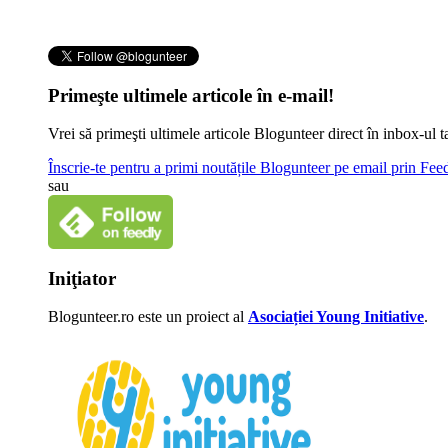
Primeşte ultimele articole în e-mail!
Vrei să primeşti ultimele articole Blogunteer direct în inbox-u
Înscrie-te pentru a primi noutățile Blogunteer pe email prin Fe
sau
Iniţiator
Blogunteer.ro este un proiect al
Asociației Young Initiative
.