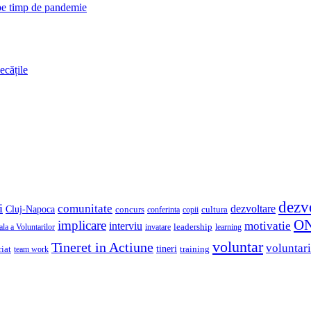
 pe timp de pandemie
ecățile
dezv
i
comunitate
dezvoltare
Cluj-Napoca
concurs
cultura
copii
conferinta
O
implicare
motivatie
interviu
la a Voluntarilor
invatare
leadership
learning
voluntar
Tineret in Actiune
voluntari
iat
tineri
team work
training