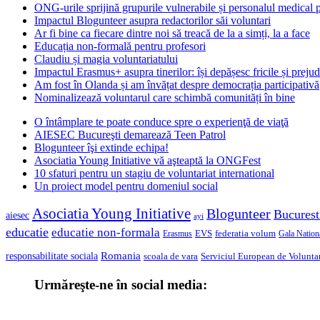
ONG-urile sprijină grupurile vulnerabile și personalul medical
Impactul Blogunteer asupra redactorilor săi voluntari
Ar fi bine ca fiecare dintre noi să treacă de la a simți, la a face
Educația non-formală pentru profesori
Claudiu și magia voluntariatului
Impactul Erasmus+ asupra tinerilor: își depășesc fricile și prejud
Am fost în Olanda și am învățat despre democrația participativă
Nominalizează voluntarul care schimbă comunități în bine
O întâmplare te poate conduce spre o experienţă de viaţă
AIESEC Bucureşti demarează Teen Patrol
Blogunteer îşi extinde echipa!
Asociatia Young Initiative vă aşteaptă la ONGFest
10 sfaturi pentru un stagiu de voluntariat international
Un proiect model pentru domeniul social
Asociatia Young Initiative
Blogunteer
Bucurest
aiesec
ayi
educatie
educatie non-formala
federatia volum
EVS
Gala Nationa
Erasmus
Romania
responsabilitate sociala
scoala de vara
Serviciul European de Voluntar
Urmăreşte-ne în social media: