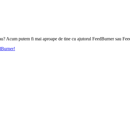
l tau? Acum putem fi mai aproape de tine cu ajutorul FeedBurner sau Fee
edBurner!