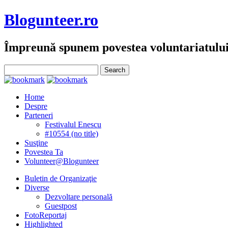
Blogunteer.ro
Împreună spunem povestea voluntariatulu
Home
Despre
Parteneri
Festivalul Enescu
#10554 (no title)
Susţine
Povestea Ta
Volunteer@Blogunteer
Buletin de Organizaţie
Diverse
Dezvoltare personală
Guestpost
FotoReportaj
Highlighted