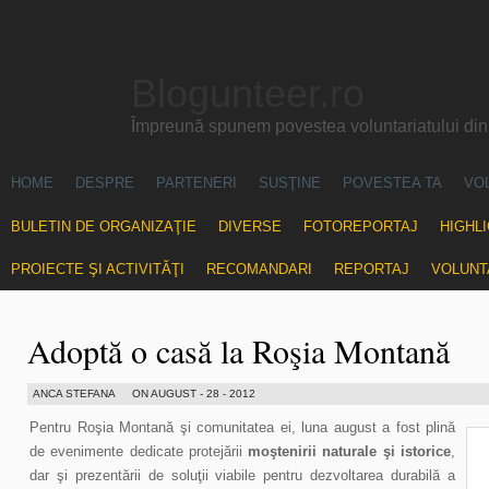
Blogunteer.ro
Împreună spunem povestea voluntariatului di
HOME
DESPRE
PARTENERI
SUSŢINE
POVESTEA TA
VO
BULETIN DE ORGANIZAŢIE
DIVERSE
FOTOREPORTAJ
HIGHL
PROIECTE ŞI ACTIVITĂŢI
RECOMANDARI
REPORTAJ
VOLUNT
Adoptă o casă la Roşia Montană
ANCA STEFANA
ON AUGUST - 28 - 2012
Pentru Roşia Montană şi comunitatea ei, luna august a fost plină
de evenimente dedicate protejării
moştenirii naturale şi istorice
,
dar şi prezentării de soluţii viabile pentru dezvoltarea durabilă a