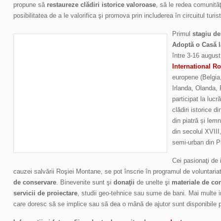
propune să
restaureze clădiri istorice valoroase
, să le redea comunităţi
posibilitatea de a le valorifica şi promova prin includerea în circuitul turist
Primul
stagiu de
Adoptă o Casă 
între 3-16 august
International R
europene (Belgia,
Irlanda, Olanda,
participat la lucr
clădiri istorice 
din piatră și lem
din secolul XVIII
semi-urban din P
Cei pasionaţi de i
cauzei salvării Roşiei Montane, se pot înscrie în programul de voluntariat 
de conservare
. Binevenite sunt şi
donaţii
de unelte şi
materiale de con
servicii de proiectare
, studii geo-tehnice sau sume de bani. Mai multe i
care doresc să se implice sau să dea o mână de ajutor sunt disponibile p