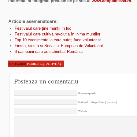
Informaţii şi fotografii preluate de pe site-ul
www.adoptaocasa.ro
.
Articole asemanatoare:
Festivalul care ţine munţii în loc
Festivalul care cultivă revoluția în inima munților
Top 10 evenimente la care puteţi face voluntariat
Fiesta, siesta și Serviciul European de Voluntariat
8 campanii care au schimbat România
CATEGORII:
PROIECTE ŞI ACTIVITĂŢI
Posteaza un comentariu
Name (required)
Mail (will not be published) (required)
Website