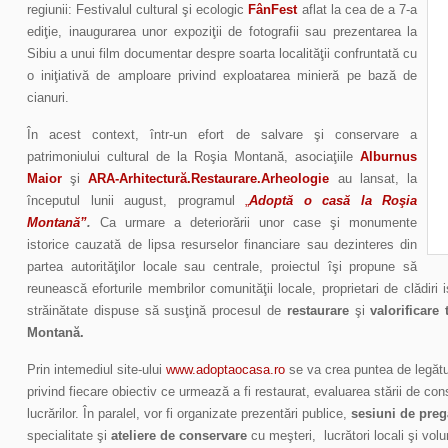
regiunii: Festivalul cultural şi ecologic
FânFest
aflat la cea de a 7-a
ediţie, inaugurarea unor expoziţii de fotografii sau prezentarea la
Sibiu a unui film documentar despre soarta localităţii confruntată cu
o iniţiativă de amploare privind exploatarea minieră pe bază de
cianuri.
În acest context, într-un efort de salvare şi conservare a
patrimoniului cultural de la Roşia Montană, asociaţiile
Alburnus
Maior
şi
ARA-Arhitectură.Restaurare.Arheologie
au lansat, la
începutul lunii august, programul
„
Adoptă o casă la Roşia
Montană”
.
Ca urmare a deteriorării unor case şi monumente
istorice cauzată de lipsa resurselor financiare sau dezinteres din
partea autorităţilor locale sau centrale, proiectul îşi propune să
reunească eforturile membrilor comunităţii locale, proprietari de clădiri i
străinătate dispuse să susţină procesul de
restaurare
şi
valorificare 
Montană.
Prin intemediul site-ului
www.adoptaocasa.ro
se va crea puntea de legătur
privind fiecare obiectiv ce urmează a fi restaurat, evaluarea stării de co
lucrărilor. În paralel, vor fi organizate prezentări publice,
sesiuni de preg
specialitate şi
ateliere de conservare
cu meşteri, lucrători locali şi vol