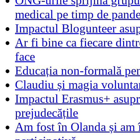
ONG-urile sprijină grupur
medical pe timp de pand
Impactul Blogunteer asupr
Ar fi bine ca fiecare dintr
face
Educația non-formală pen
Claudiu și magia voluntar
Impactul Erasmus+ asupra t
prejudecățile
Am fost în Olanda și am 