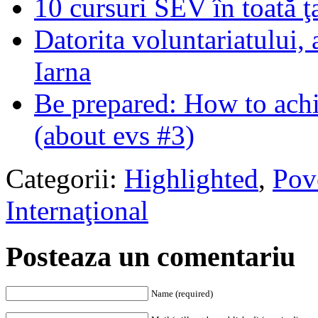
10 cursuri SEV în toată ţa
Datorita voluntariatului,
Iarna
Be prepared: How to ach
(about evs #3)
Categorii:
Highlighted
,
Pov
Internaţional
Posteaza un comentariu
Name (required)