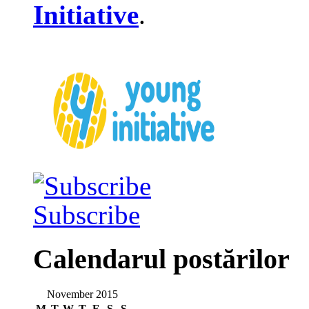
Initiative
.
Subscribe
Calendarul postărilor
November 2015
M
T
W
T
F
S
S