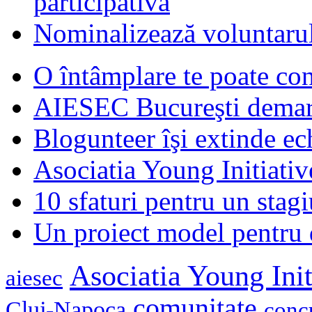
participativă
Nominalizează voluntarul
O întâmplare te poate con
AIESEC Bucureşti demare
Blogunteer îşi extinde ec
Asociatia Young Initiati
10 sfaturi pentru un stagi
Un proiect model pentru 
Asociatia Young Init
aiesec
comunitate
Cluj-Napoca
conc