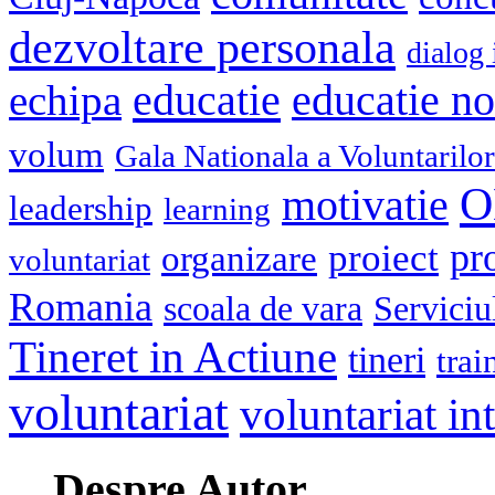
dezvoltare personala
dialog 
educatie
echipa
educatie n
volum
Gala Nationala a Voluntarilor
O
motivatie
leadership
learning
pr
proiect
organizare
voluntariat
Romania
scoala de vara
Serviciu
Tineret in Actiune
tineri
trai
voluntariat
voluntariat in
Despre Autor