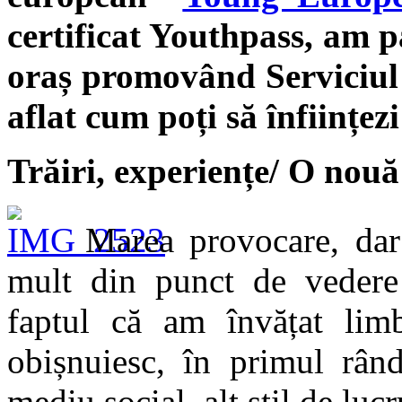
certificat Youthpass, am p
oraș promovând Serviciul
aflat cum poți să înființez
Trăiri, experiențe/ O nouă 
Marea provocare, dar
mult din punct de vedere 
faptul că am învățat lim
obișnuiesc, în primul rân
mediu social, alt stil de luc