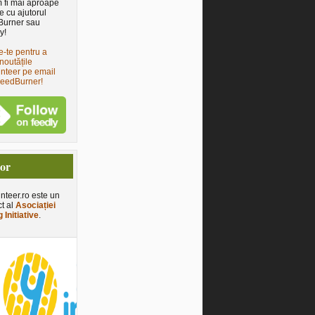
 fi mai aproape
e cu ajutorul
Burner sau
y!
e-te pentru a
noutățile
nteer pe email
FeedBurner!
tor
nteer.ro este un
ct al
Asociației
 Initiative
.