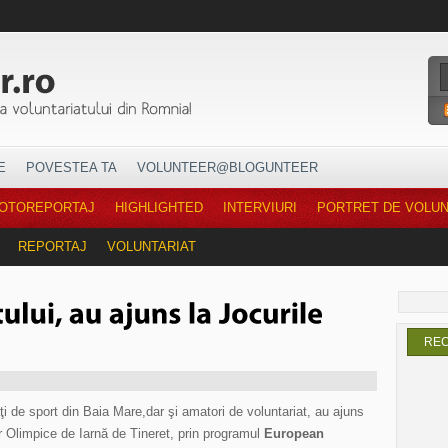
E
POVESTEA TA
VOLUNTEER@BLOGUNTEER
OTOREPORTAJ
HIGHLIGHTED
INTERVIURI
PORTRET DE VOLU
REPORTAJ
VOLUNTARIAT
RE
ţi de sport din Baia Mare,dar şi amatori de voluntariat, au ajuns
 Olimpice de Iarnă de Tineret,
prin programul
European