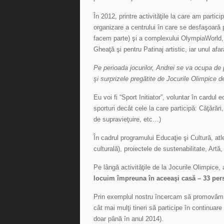
În 2012, printre activităţile la care am parti
organizare a centrului în care se desfaşoară 
facem parte) şi a complexului OlympiaWorld,
Gheaţă şi pentru Patinaj artistic, iar unul afa
Pe perioada jocurilor, Andrei se va ocupa de 
şi surprizele pregătite de Jocurile Olimpice d
Eu voi fi “Sport Initiator”, voluntar în cardul e
sporturi decât cele la care participă: Căţărări,
de supravieţuire, etc…)
În cadrul programului Educaţie şi Cultură, atle
culturală), proiectele de sustenabilitate, Art
Pe lângă activităţile de la Jocurile Olimpice,
locuim împreuna în aceeaşi casă – 33 perso
Prin exemplul nostru încercam să promovăm p
cât mai mulţi tineri să participe în continuar
doar până în anul 2014).