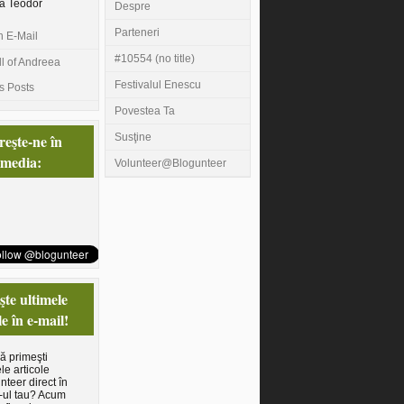
a Teodor
Despre
Parteneri
n E-Mail
#10554 (no title)
l of Andreea
Festivalul Enescu
s Posts
Povestea Ta
eşte-ne în
Susţine
 media:
Volunteer@Blogunteer
te ultimele
le în e-mail!
să primeşti
le articole
nteer direct în
-ul tau? Acum