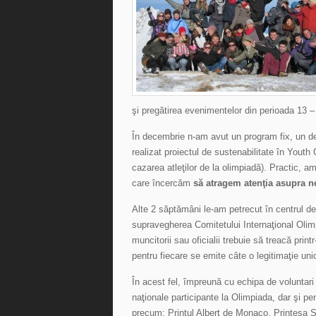
şi pregătirea evenimentelor din perioada 13 –
În decembrie n-am avut un program fix, un d
realizat proiectul de sustenabilitate în Youth
cazarea atleţilor de la olimpiadă). Practic, am
care încercăm
să atragem atenţia asupra ne
Alte 2 săptămâni le-am petrecut în centrul de
supravegherea Comitetului Internaţional Olimpic,
muncitorii sau oficialii trebuie să treacă prin
pentru fiecare se emite câte o legitimaţie un
În acest fel, împreună cu echipa de voluntari
naţionale participante la Olimpiada, dar şi pe
precum: Prinţul Albert de Monaco, Prinţesa S