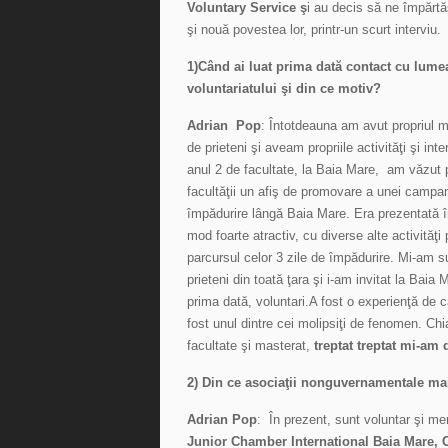
Voluntary Service ş
i au decis să ne împărt
şi nouă povestea lor, printr-un scurt interviu.
1)Când ai luat prima dată contact cu lume
voluntariatului şi din ce motiv?
Adrian Pop
: Întotdeauna am avut propriul 
de prieteni şi aveam propriile activităţi şi inte
anul 2 de facultate, la Baia Mare, am văzut 
facultăţii un afiş de promovare a unei campan
împădurire lângă Baia Mare. Era prezentată î
mod foarte atractiv, cu diverse alte activităţi
parcursul celor 3 zile de împădurire. Mi-am s
prieteni din toată ţara şi i-am invitat la Baia
prima dată, voluntari.A fost o experienţă de 
fost unul dintre cei molipsiţi de fenomen. Chi
facultate şi masterat,
treptat treptat mi-am 
2) Din ce asociaţii nonguvernamentale mai
Adrian Pop
: În prezent, sunt voluntar şi m
Junior Chamber International Baia Mare,