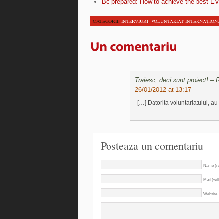
Be prepared: How to achieve the best EV
CATEGORII:
INTERVIURI
,
VOLUNTARIAT INTERNAŢION
Traiesc, deci sunt proiect! –
26/01/2012 at 13:17
[…] Datorita voluntariatului, a
Posteaza un comentariu
Name (re
Mail (wil
Website