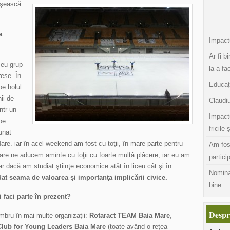
ăşească
a
Impactu
Ar fi b
meu grup
la a fa
rese. În
Educaț
pe holul
ii de
Claudiu
ntr-un
Impact
 pe
fricile 
unat
 Mare. iar în acel weekend am fost cu toţii, în mare parte pentru
Am fos
care ne aducem aminte cu toţii cu foarte multă plăcere, iar eu am
partici
ar dacă am studiat ştiinţe economice atât în liceu cât şi în
Nomina
dat seama de valoarea şi importanţa implicării civice.
bine
 faci parte în prezent?
Despr
embru în mai multe organizaţii:
Rotaract TEAM Baia Mare
,
 Club for Young Leaders Baia Mare
(toate având o reţea