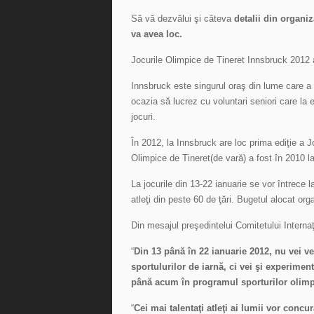
Să vă dezvălui şi câteva
detalii din organi
va avea loc.
Jocurile Olimpice de Tineret Innsbruck 2012 a
Innsbruck este singurul oraş din lume care a o
ocazia să lucrez cu voluntari seniori care la e
jocuri.
În 2012, la Innsbruck are loc prima ediţie a J
Olimpice de Tineret(de vară) a fost în 2010 l
La jocurile din 13-22 ianuarie se vor întrece
atleţi din peste 60 de ţări. Bugetul alocat or
Din mesajul preşedintelui Comitetului Intern
“
Din 13 până în 22 ianuarie 2012, nu vei ve
sportulurilor de iarnă, ci vei şi experimen
până acum în programul sporturilor olimp
“
Cei mai talentaţi atleţi ai lumii vor concu