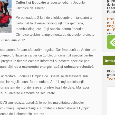
putem
Cultură şi Educaţie
al acestei ediţii a Jocurilor
de tin
Olimpice de Tineret.
Feed
Feedl
Pe perioada a 2 luni de zile(decembrie – ianuarie) am
Înscri
primi 
participat la diverse traininguri(limba germana,
Blogu
teambuilding, etc…) şi special pentru Jocurile
prin 
sau
Olimpice ajutăm la implementarea diverselor proiecte
 22 ianuarie 2012.
epartament în care să lucrăm regulat. Dar împreună cu Andrei am
 Olympic Village(un cartier cu 13 blocuri construit special pentru
Iniţia
 pregătit în fiecare cameră informaţii şi postere speciale prin
cesităţii de-a economisi energie, apă şi colectare selectivă.
Blogu
proie
 acreditare. Jocurile Olimpice de Tineret se desfăşoară sub
Young
 iar regulile sunt foarte stricte. Astfel, toţi participanţii,
tr-un sistem de monitorizare şi printr-o bază de date. Mai apoi
ică, cu diverse elemente de securitate.
 EVS am realizat acreditările pentru majoritatea echipelor
ntru diverşi reprezentanţi ai Comitetului Internaţional Olympic
ophie de Lichtenstein
,
etc etc…