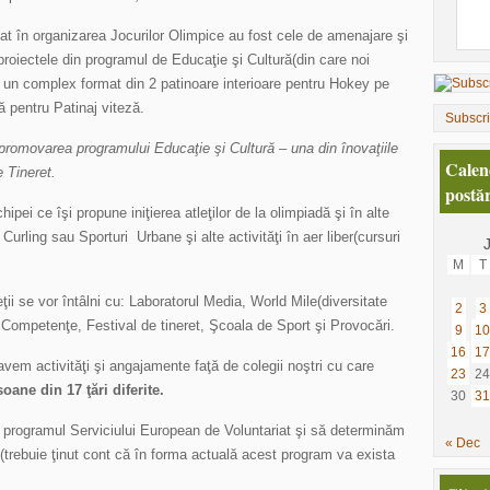
cipat în organizarea Jocurilor Olimpice au fost cele de amenajare şi
proiectele din programul de Educaţie şi Cultură(din care noi
 un complex format din 2 patinoare interioare pentru Hokey pe
ră pentru Patinaj viteză.
Subscr
promovarea programului Educaţie şi Cultură – una din înovaţiile
Calen
e Tineret.
postăr
chipei ce îşi propune iniţierea atleţilor de la olimpiadă şi în alte
 Curling sau Sporturi Urbane şi alte activităţi în aer liber(cursuri
M
T
ţii se vor întâlni cu: Laboratorul Media, World Mile(diversitate
2
3
ă, Competenţe, Festival de tineret, Şcoala de Sport şi Provocări.
9
10
16
17
 avem activităţi şi angajamente faţă de colegii noştri cu care
23
24
ane din 17 ţări diferite.
30
31
rogramul Serviciului European de Voluntariat şi să determinăm
« Dec
e (trebuie ţinut cont că în forma actuală acest program va exista