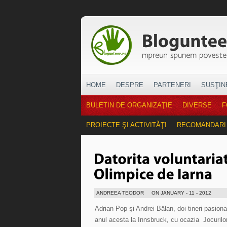
HOME
DESPRE
PARTENERI
SUSŢIN
BULETIN DE ORGANIZAŢIE
DIVERSE
F
PROIECTE ŞI ACTIVITĂŢI
RECOMANDARI
ANDREEA TEODOR
ON JANUARY - 11 - 2012
Adrian Pop şi Andrei Bălan, doi tineri pasiona
anul acesta la Innsbruck, cu ocazia Jocurilor