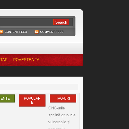
NTAR
POVESTEA TA
CENTE
POPULAR
TAG-URI
E
ONG-urile
sprijină grupurile
vulnerabile și
personalul