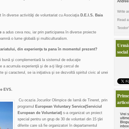
Andree
Write a
t în diverse activităţi de voluntariat cu Asociaţia
D.E.I.S. Baia
Read al
Teodor'
e
a adus ceva nou, iar prin participarea în diverse proiecte
eamnă o lume globală şi multiculturalism.
Urmăr
tariatului, din experienţa ta pana în momentul prezent?
social
mai bună şi complementară la sistemul de educaţie
de a acumula experienţă şi de a-ţi lărgi cercul de
 şi caracterul, se ia iniţiativa şi se dezvoltă spiritul civic al unei
de EVS.
Primeş
Cu ocazia Jocurilor Olimpice de Iarnă de Tineret, prin
artico
programul
European Voluntary Service(Serviciul
European de Voluntariat)
s-a organizat un proiect
Vrei 
ultime
special pentru un grup de 30 de voluntari din 15 ţări
Blogu
diferite care să fie organizatori în departamentul
inbox