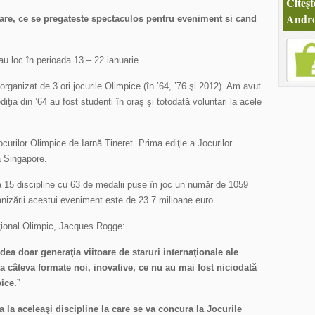
Citeşt
Andro
zare, ce se pregateste spectaculos pentru eveniment si cand
u loc în perioada 13 – 22 ianuarie.
rganizat de 3 ori jocurile Olimpice (în ’64, ’76 şi 2012). Am avut
diţia din ’64 au fost studenti în oraş şi totodată voluntari la acele
ocurilor Olimpice de Iarnă Tineret. Prima ediţie a Jocurilor
a Singapore.
 la 15 discipline cu 63 de medalii puse în joc un număr de 1059
ganizării acestui eveniment este de 23.7 milioane euro.
aţional Olimpic, Jacques Rogge:
dea doar generaţia viitoare de staruri internaţionale ale
ta câteva formate noi, inovative, ce nu au mai fost niciodată
ice.
”
ra la aceleaşi discipline la care se va concura la Jocurile