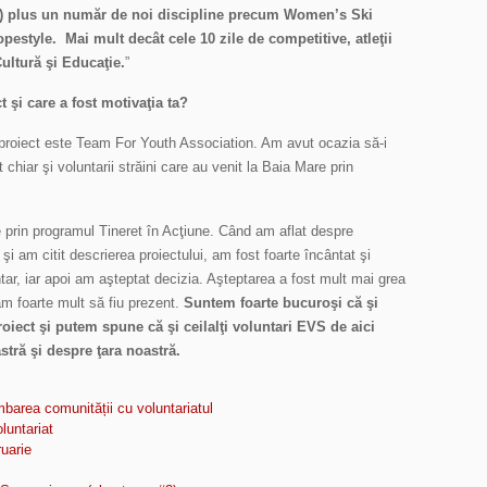
a) plus un număr de noi discipline precum Women’s Ski
style. Mai mult decât cele 10 zile de competitive, atleţii
ultură şi Educaţie.
”
t şi care a fost motivaţia ta?
 proiect este Team For Youth Association. Am avut ocazia să-i
 chiar şi voluntarii străini care au venit la Baia Mare prin
prin programul Tineret în Acţiune. Când am aflat despre
şi am citit descrierea proiectului, am fost foarte încântat şi
ntar, iar apoi am aşteptat decizia. Aşteptarea a fost mult mai grea
m foarte mult să fiu prezent.
Suntem foarte bucuroşi că şi
oiect şi putem spune că şi ceilalţi voluntari EVS de aici
stră şi despre ţara noastră.
mbarea comunității cu voluntariatul
luntariat
ruarie