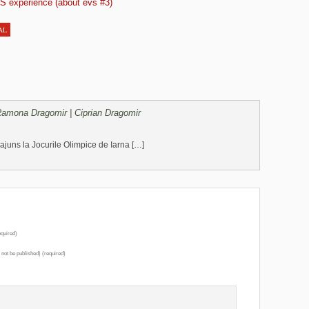
S experience (about evs #3)
AL
 Ramona Dragomir | Ciprian Dragomir
u ajuns la Jocurile Olimpice de Iarna […]
quired)
l not be published) (required)