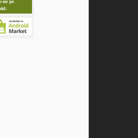
e-ne pe
id: