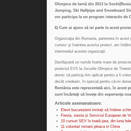
Olimpice de Iarnă din 2013 la Sochi(Rusi
Jumping, Ski Halfpipe and Snowboard Slope
vor participa la un program interactiv de C
6) Cum ai ajuns să iei parte la acest proiec
Organizaţia din Romania, partenera în acest
cunosc şi înaintea acestui proiect, am întâlnit
intermediul acestei organizaţii.
Desfăşoară un număr foarte mare de proiecte 
proiectul EVS la Jocurile Olimpice de Tineret 
dornic să particip.Am aplicat pentru a fi volu
decât credeam, în special pentru că-mi dorea
România este reprezentată aici, în acest pr
sunt încântaţi să înveţe din experienţa noa
Articole asemanatoare:
Elevii bucureșteni invitați să îmbine schi
Fiesta, siesta și Serviciul European de Vo
10 cursuri SEV în toată ţara, din luna feb
11 voluntari romani pleaca in China