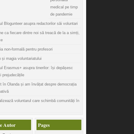
medical pe timp
de pandemie
l Blogunteer asupra redactorilor săi voluntari
ine ca fiecare dintre noi să treacă de la a simți,
ce
ia non-formală pentru profesori
 și magia voluntariatului
ul Erasmus+ asupra tinerilor: își depășesc
și prejudecățile
t în Olanda și am învățat despre democrația
pativă
lizează voluntarul care schimbă comunități în
e Autor
Pages