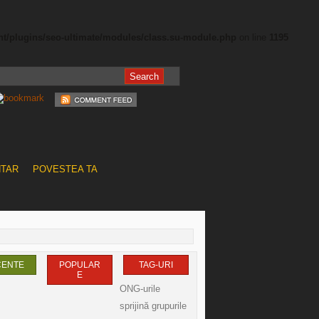
nt/plugins/seo-ultimate/modules/class.su-module.php
on line
1195
NTAR
POVESTEA TA
CENTE
POPULAR
TAG-URI
E
ONG-urile
sprijină grupurile