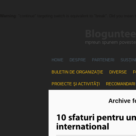
Warning
: "continue" targeting switch is equivalent to "break". Did you mean 
HOME
DESPRE
PARTENERI
SUSŢIN
BULETIN DE ORGANIZAŢIE
DIVERSE
F
PROIECTE ŞI ACTIVITĂŢI
RECOMANDARI
Archive f