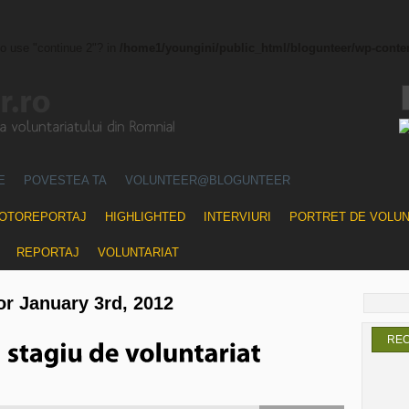
to use "continue 2"? in
/home1/youngini/public_html/blogunteer/wp-conte
E
POVESTEA TA
VOLUNTEER@BLOGUNTEER
OTOREPORTAJ
HIGHLIGHTED
INTERVIURI
PORTRET DE VOLU
REPORTAJ
VOLUNTARIAT
or January 3rd, 2012
RE