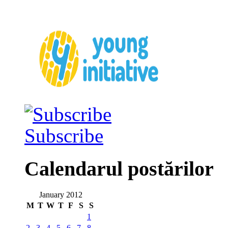
Subscribe
Calendarul postărilor
January 2012
M
T
W
T
F
S
S
1
2
3
4
5
6
7
8