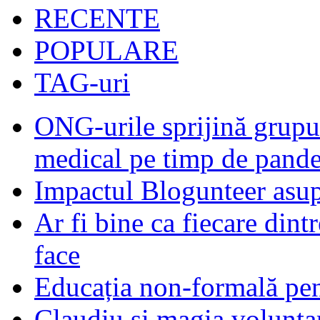
RECENTE
POPULARE
TAG-uri
ONG-urile sprijină grupur
medical pe timp de pand
Impactul Blogunteer asupr
Ar fi bine ca fiecare dintr
face
Educația non-formală pen
Claudiu și magia voluntar