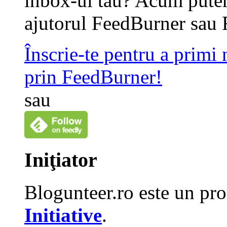
inbox-ul tau? Acum putem
ajutorul FeedBurner sau 
Înscrie-te pentru a primi
prin FeedBurner!
sau
Iniţiator
Blogunteer.ro este un pro
Initiative
.