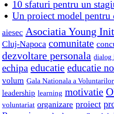
10 sfaturi pentru un stagi
Un proiect model pentru 
Asociatia Young Init
aiesec
comunitate
Cluj-Napoca
conc
dezvoltare personala
dialog 
educatie
echipa
educatie n
volum
Gala Nationala a Voluntarilor
O
motivatie
leadership
learning
pr
proiect
organizare
voluntariat