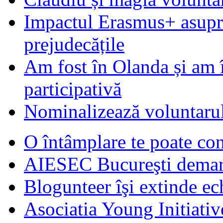
Impactul Erasmus+ asupra t
prejudecățile
Am fost în Olanda și am 
participativă
Nominalizează voluntarul
O întâmplare te poate con
AIESEC Bucureşti demare
Blogunteer îşi extinde ec
Asociatia Young Initiati