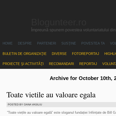
Blogunteer.ro
Împreună spunem povestea voluntariatului di
HOME
DESPRE
PARTENERI
SUSŢINE
POVESTEA TA
VO
BULETIN DE ORGANIZAŢIE
DIVERSE
FOTOREPORTAJ
HIGHL
PROIECTE ŞI ACTIVITĂŢI
RECOMANDARI
REPORTAJ
VOLUNT
Archive for October 10th, 
Toate vietile au valoare egala
POSTED BY OANA VASILIU
”Toate viețile au valoare egală” este sloganul fundației înființate de Bill