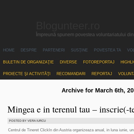
Blogunteer.ro
Împreună spunem povestea voluntariatului di
HOME
DESPRE
PARTENERI
SUSŢINE
POVESTEA TA
VO
BULETIN DE ORGANIZAŢIE
DIVERSE
FOTOREPORTAJ
HIGHL
PROIECTE ŞI ACTIVITĂŢI
RECOMANDARI
REPORTAJ
VOLUNT
Archive for March 6th, 2
Mingea e in terenul tau – inscrie(-
POSTED BY VERA IURCU
Centrul de Tineret ClickIn din Austria organizeaza anual, in luna iunie, u