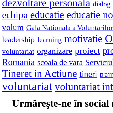
dezvoltare personala
dialog 
educatie
echipa
educatie n
volum
Gala Nationala a Voluntarilor
O
motivatie
leadership
learning
pr
proiect
organizare
voluntariat
Romania
scoala de vara
Serviciu
Tineret in Actiune
tineri
trai
voluntariat
voluntariat in
Urmăreşte-ne în social