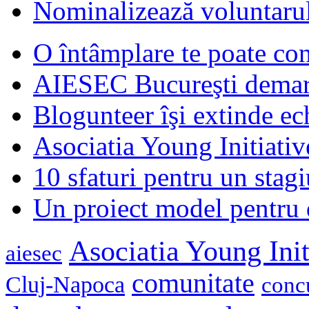
Nominalizează voluntarul
O întâmplare te poate con
AIESEC Bucureşti demare
Blogunteer îşi extinde ec
Asociatia Young Initiati
10 sfaturi pentru un stagi
Un proiect model pentru 
Asociatia Young Init
aiesec
comunitate
Cluj-Napoca
conc