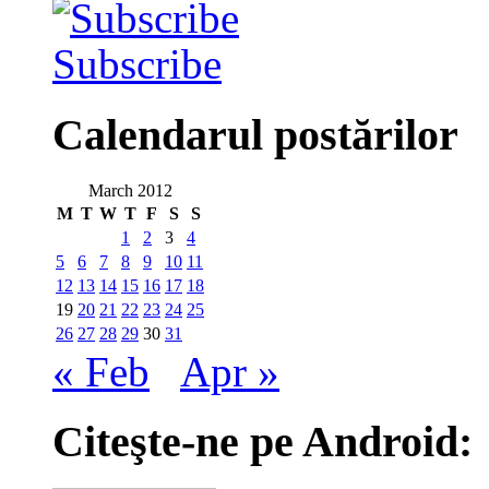
Subscribe
Calendarul postărilor
March 2012
M
T
W
T
F
S
S
1
2
3
4
5
6
7
8
9
10
11
12
13
14
15
16
17
18
19
20
21
22
23
24
25
26
27
28
29
30
31
« Feb
Apr »
Citeşte-ne pe Android: