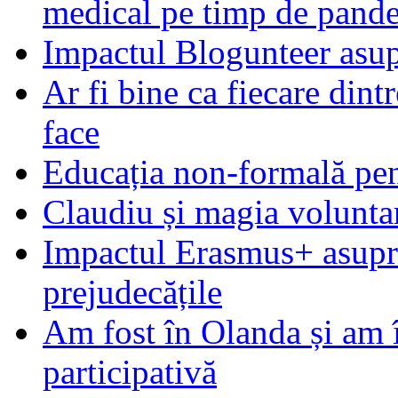
medical pe timp de pand
Impactul Blogunteer asupr
Ar fi bine ca fiecare dintr
face
Educația non-formală pen
Claudiu și magia voluntar
Impactul Erasmus+ asupra t
prejudecățile
Am fost în Olanda și am 
participativă