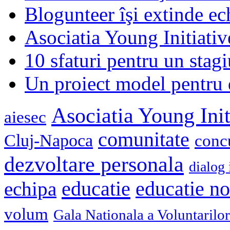
Blogunteer îşi extinde ec
Asociatia Young Initiati
10 sfaturi pentru un stagi
Un proiect model pentru 
Asociatia Young Init
aiesec
comunitate
Cluj-Napoca
conc
dezvoltare personala
dialog 
educatie
echipa
educatie n
volum
Gala Nationala a Voluntarilor