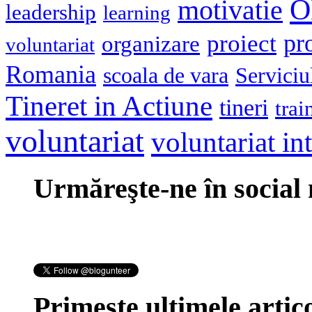
O
motivatie
leadership
learning
pr
proiect
organizare
voluntariat
Romania
scoala de vara
Serviciu
Tineret in Actiune
tineri
trai
voluntariat
voluntariat in
Urmăreşte-ne în social
Primeşte ultimele artico