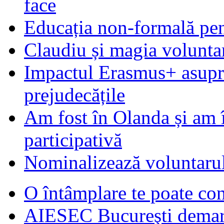
face
Educația non-formală pen
Claudiu și magia voluntar
Impactul Erasmus+ asupra t
prejudecățile
Am fost în Olanda și am 
participativă
Nominalizează voluntarul
O întâmplare te poate con
AIESEC Bucureşti demare