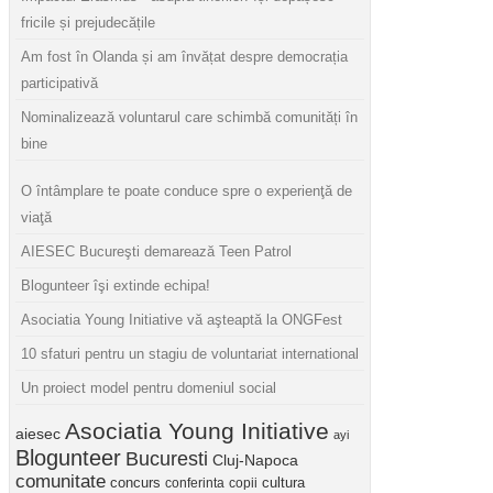
fricile și prejudecățile
Am fost în Olanda și am învățat despre democrația
participativă
Nominalizează voluntarul care schimbă comunități în
bine
O întâmplare te poate conduce spre o experienţă de
viaţă
AIESEC Bucureşti demarează Teen Patrol
Blogunteer îşi extinde echipa!
Asociatia Young Initiative vă aşteaptă la ONGFest
10 sfaturi pentru un stagiu de voluntariat international
Un proiect model pentru domeniul social
Asociatia Young Initiative
aiesec
ayi
Blogunteer
Bucuresti
Cluj-Napoca
comunitate
concurs
cultura
conferinta
copii