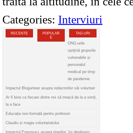
trăită la altitudine, în cele 
Categories:
Interviuri
RECENTE
POPULAR
TAG-URI
E
ONG-urile
sprijină grupurile
vulnerabile și
personalul
medical pe timp
de pandemie
Impactul Blogunteer asupra redactorilor săi voluntari
Ar fi bine ca fiecare dintre noi să treacă de la a simți,
la a face
Educația non-formală pentru profesori
Claudiu și magia voluntariatului
Impactul Erasmus+ asupra tinerilor: își depășesc