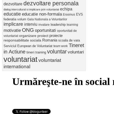
dezvoltare personala
dezvoltare
echipa
dialog intercultural si implicare prin voluntariat
educatie
educatie non-formala
Erasmus
EVS
federatia volum
Gala Nationala a Voluntarilor
implicare
interviu
invatare
leadership
learning
ONG
motivatie
oportunitati
oportunitati de
proiect
proiecte
organizare
voluntariat
Romania
responsabilitate sociala
scoala de vara
Tineret
Serviciul European de Voluntariat
team work
voluntar
in Actiune
voluntari
tineri
training
voluntariat
voluntariat
international
Urmăreşte-ne în social