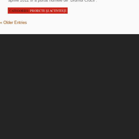
aprilie 2012 si a purtat numele de “Drumul Crucii”.
CATEGORIES:
PROIECTE ŞI ACTIVITĂŢI
« Older Entries