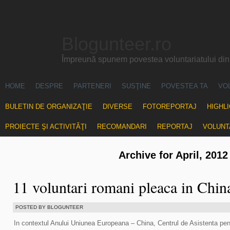
Blogunteer.ro
Împreună spunem povestea voluntariatului di
HOME
DESPRE
PARTENERI
SUSŢINE
POVESTEA TA
VO
BULETIN DE ORGANIZAŢIE
DIVERSE
FOTOREPORTAJ
HIGHL
PROIECTE ŞI ACTIVITĂŢI
RECOMANDARI
REPORTAJ
VOLUNT
Archive for April, 2012
11 voluntari romani pleaca in Chin
POSTED BY BLOGUNTEER
In contextul Anului Uniunea Europeana – China, Centrul de Asistenta pen