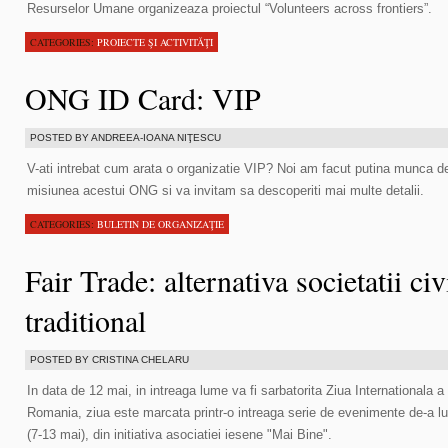
Resurselor Umane organizeaza proiectul “Volunteers across frontiers”.
CATEGORIES:
PROIECTE ŞI ACTIVITĂŢI
ONG ID Card: VIP
POSTED BY ANDREEA-IOANA NIŢESCU
V-ati intrebat cum arata o organizatie VIP? Noi am facut putina munca d
misiunea acestui ONG si va invitam sa descoperiti mai multe detalii.
CATEGORIES:
BULETIN DE ORGANIZAŢIE
Fair Trade: alternativa societatii ci
traditional
POSTED BY CRISTINA CHELARU
In data de 12 mai, in intreaga lume va fi sarbatorita Ziua Internationala a
Romania, ziua este marcata printr-o intreaga serie de evenimente de-a l
(7-13 mai), din initiativa asociatiei iesene "Mai Bine".