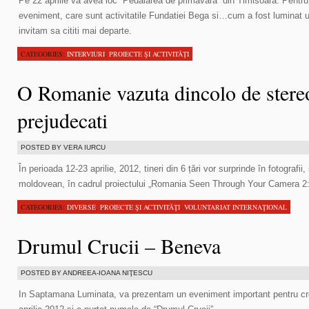
Pe 22 aprilie va avea loc “Pedalarea de primavara” din Timisoara. Pent
eveniment, care sunt activitatile Fundatiei Bega si…cum a fost luminat un
invitam sa cititi mai departe.
CATEGORIES:
INTERVIURI
,
PROIECTE ŞI ACTIVITĂŢI
O Romanie vazuta dincolo de stereo
prejudecati
POSTED BY VERA IURCU
În perioada 12-23 aprilie, 2012, tineri din 6 țări vor surprinde în fotograf
moldovean, în cadrul proiectului „Romania Seen Through Your Camera 2
CATEGORIES:
DIVERSE
,
PROIECTE ŞI ACTIVITĂŢI
,
VOLUNTARIAT INTERNAŢIONAL
Drumul Crucii – Beneva
POSTED BY ANDREEA-IOANA NIŢESCU
In Saptamana Luminata, va prezentam un eveniment important pentru cres