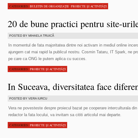
CATEGORIES:
BULETIN DE ORGANIZAŢIE
,
PROIECTE ŞI ACTIVITĂŢI
20 de bune practici pentru site-ur
POSTED BY MIHAELA TRUICĂ
In momentul de fata majoritatea dintre noi activam in mediul online incer
ajungem cat mai rapid la publicul nostru. Cosmin Tataru, IT Spark, ne pr
pe care ca ONG le putem aplica cu succes.
CATEGORIES:
PROIECTE ŞI ACTIVITĂŢI
In Suceava, diversitatea face difere
POSTED BY VERA IURCU
Vera ne povesteste despre proiecul bazat pe cooperare interculturala di
redactor la fata locului, va invitam sa cititi articolul mai departe.
CATEGORIES:
PROIECTE ŞI ACTIVITĂŢI