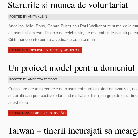
Starurile si munca de voluntariat
POSTED BY ANITA KLEIN
Angelina Jolie, Bono, Gerard Butler sau Paul Walker sunt nume ce le cuno
ati ascultat o piesa. Dincolo de celebritate, se ascund niste calitati pe c
Cititi mai departe pentru a vedea ce au in comun.
CATEGORIES:
DIVERSE
,
PROIECTE ŞI ACTIVITĂŢI
Un proiect model pentru domeniul 
POSTED BY ANDREEA TEODOR
Copiii care cresc in centrele de plasament sunt din start defavorizati, 
si ceilalti sau perspectivele lor fiind restranse. Insa, un grup de cinci tin
acest lucru.
CATEGORIES:
PROIECTE ŞI ACTIVITĂŢI
Taiwan – tinerii incurajati sa mearg