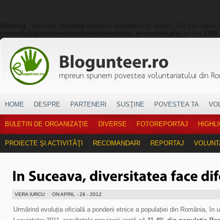
Warning
: "continue" targeting switch is equivalent to "break". Did you mean 
content/plugins/seo-ultimate/modules/class.su-module.php
on line
1195
HOME
DESPRE
PARTENERI
SUSŢINE
POVESTEA TA
VO
BULETIN DE ORGANIZAŢIE
DIVERSE
FOTOREPORTAJ
HIGHL
PROIECTE ŞI ACTIVITĂŢI
RECOMANDARI
REPORTAJ
VOLUNT
VERA IURCU
ON APRIL - 26 - 2012
Urmărind evoluția oficială a ponderii etnice a populației din România, în