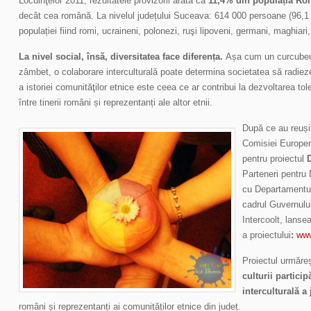
Locuinţelor 2011, rezultatele provizorii arată că
11,4% din populația Rom
decât cea română. La nivelul județului Suceava: 614 000 persoane (96,1 
populației fiind romi, ucraineni, polonezi, ruşi lipoveni, germani, maghiari, r
La nivel social, însă, diversitatea face diferența.
Așa cum un curcubeu 
zâmbet, o colaborare interculturală poate determina societatea să radieze. 
a istoriei comunităţilor etnice este ceea ce ar contribui la dezvoltarea to
între tinerii români și reprezentanți ale altor etnii.
După ce au reușit
Comisiei Europen
pentru proiectul
D
Parteneri pentru
cu Departamentul 
cadrul Guvernului
Intercoolt, lanse
a proiectului
:
www
Proiectul urmăre
culturii particip
interculturală a
români și reprezentanți ai comunităților etnice din județ.