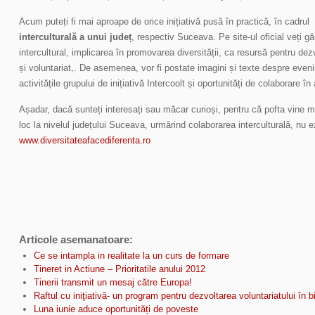
Acum puteți fi mai aproape de orice inițiativă pusă în practică, în cadrul
interculturală a unui județ
, respectiv Suceava. Pe site-ul oficial veți gă
intercultural, implicarea în promovarea diversității, ca resursă pentru dezv
și voluntariat,. De asemenea, vor fi postate imagini și texte despre eveni
activitățile grupului de inițiativă Intercoolt și oportunități de colaborare î
Așadar, dacă sunteți interesați sau măcar curioși, pentru că pofta vine m
loc la nivelul județului Suceava, urmărind colaborarea interculturală, nu ez
www.diversitateafacediferenta.ro
Articole asemanatoare:
Ce se intampla in realitate la un curs de formare
Tineret in Actiune – Prioritatile anului 2012
Tinerii transmit un mesaj către Europa!
Raftul cu iniţiativă- un program pentru dezvoltarea voluntariatului în bi
Luna iunie aduce oportunități de poveste