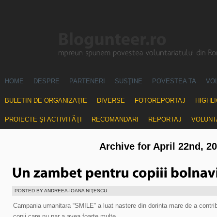
HOME
DESPRE
PARTENERI
SUSŢINE
POVESTEA TA
VO
BULETIN DE ORGANIZAŢIE
DIVERSE
FOTOREPORTAJ
HIGHL
PROIECTE ŞI ACTIVITĂŢI
RECOMANDARI
REPORTAJ
VOLUNT
Archive for April 22nd, 2
POSTED BY ANDREEA-IOANA NIŢESCU
Campania umanitara “SMILE” a luat nastere din dorinta mare de a contrib
copii care nu par a avea foarte multe.