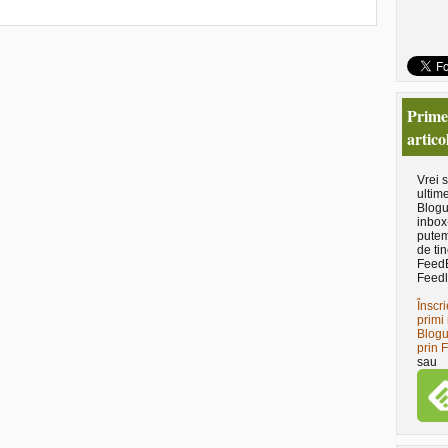
Primeş
artico
Vrei 
ultime
Blogu
inbox
putem
de tin
Feed
Feedl
Înscri
primi 
Blogu
prin 
sau