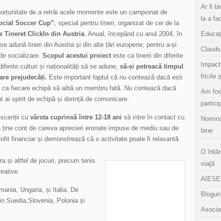
Ar fi b
ortunitate de a retrăi acele momente este un campionat de
la a fa
ocial Soccer Cup”
, special pentru tineri, organizat de cei de la
e Tineret ClickIn din Austria
. Anual, începând cu anul 2004, în
Educaț
 se adună tineri din Austria și din alte țări europene, pentru a-și
Claudiu
 de socializare.
Scopul acestui proiect
este ca tinerii din diferite
Impact
iferite culturi și naționalități să se adune,
să-și petreacă timpul
fricile 
are prejudecăți.
Este important faptul că nu contează dacă ești
riu ca fiecare echipă să aibă un membru fată. Nu contează dacă
Am fos
t ai spirit de echipă și dorință de comunicare.
partici
escenții cu
vârsta cuprinsă între 12-18 ani
să intre în contact cu
Nomina
ără a ține cont de careva aprecieri eronate impuse de mediu sau de
bine
fit financiar și demonstrează că o activitate poate fi relaxantă
O întâ
a și altfel de jocuri, precum tenis
viaţă
reative.
AIESEC
mania, Ungaria, și Italia. De
Blogunt
in Suedia,Slovenia, Polonia și
Asocia