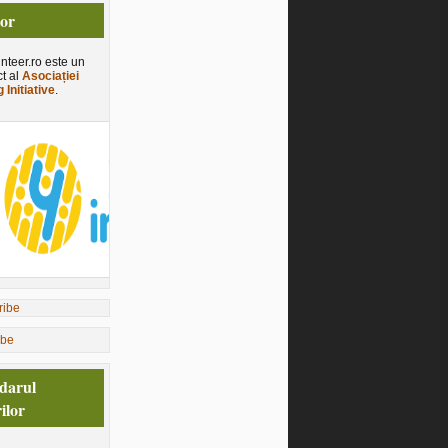
tor
nteer.ro este un
ct al
Asociației
 Initiative
.
ibe
darul
ilor