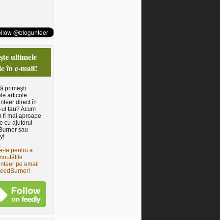
te ultimele
le în e-mail!
să primeşti
le articole
nteer direct în
-ul tau? Acum
 fi mai aproape
e cu ajutorul
Burner sau
y!
e-te pentru a
noutățile
nteer pe email
FeedBurner!