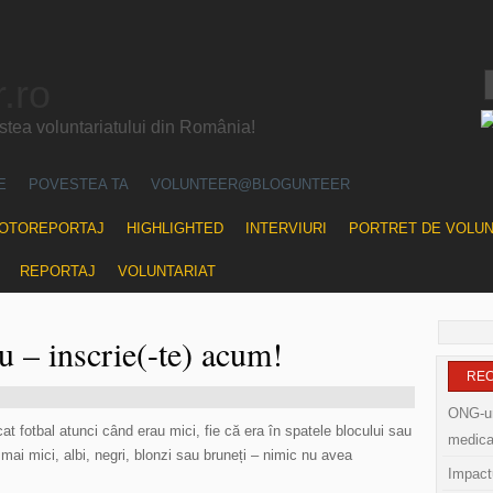
.ro
ea voluntariatului din România!
E
POVESTEA TA
VOLUNTEER@BLOGUNTEER
OTOREPORTAJ
HIGHLIGHTED
INTERVIURI
PORTRET DE VOLU
REPORTAJ
VOLUNTARIAT
u – inscrie(-te) acum!
RE
ONG-uri
cat fotbal atunci când erau mici, fie că era în spatele blocului sau
medica
 mai mici, albi, negri, blonzi sau bruneți – nimic nu avea
Impactu