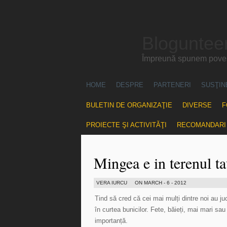
Blogunteer
Împreună spunem povest
HOME
DESPRE
PARTENERI
SUSŢIN
BULETIN DE ORGANIZAŢIE
DIVERSE
F
PROIECTE ŞI ACTIVITĂŢI
RECOMANDARI
Mingea e in terenul ta
VERA IURCU
ON MARCH - 6 - 2012
Tind să cred că cei mai mulți dintre noi au ju
în curtea bunicilor. Fete, băieți, mai mari sau
importanță.