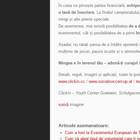
În ceea ce privește partea financiară,
echipel
o taxă de înscriere.
La finalul campionatului,
mingi și alte premii speciale.
De asemenea, mai există posibilitatea
de a d
evenimentul, cât și posibilitatea de a primi
hr
Așadar, nu ratați șansa de a întâlni oponenți in
mulțime de jocuri, pauze scurte și o atmosfe
Mingea e în terenul tău – adună-ți curajul și
Detalii, reguli, imagini și aplicații, toate le p
www.clickin.cc
/
www.socialsoccercup.at
/
te
ClickIn – Youth Center Gratwein, Schulgasse
sursă
imagine
Articole asemanatoare:
Cum a fost la Evenimentul European de T
Cum să alegi tipul de voluntariat care ți s