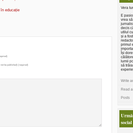
Vera Iu
în educație
E pasio
vrea să
jurnalis
decis c
utilul c
și a fo
redacto
primul e
importa
Își dor
quired)
călător
lumii p
să trăia
l not be published) (required)
experie
Write a
Read al
Posts
Urmăr
social