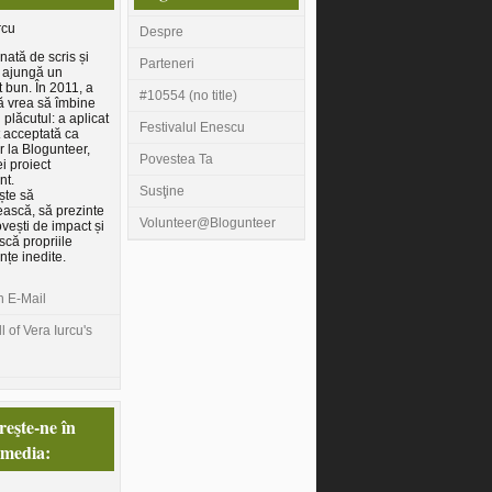
rcu
Despre
nată de scris și
Parteneri
 ajungă un
t bun. În 2011, a
#10554 (no title)
ă vrea să îmbine
u plăcutul: a aplicat
Festivalul Enescu
st acceptată ca
r la Blogunteer,
Povestea Ta
i proiect
nt.
Susţine
ește să
ească, să prezinte
Volunteer@Blogunteer
ovești de impact și
scă propriile
nțe inedite.
n E-Mail
l of Vera Iurcu's
eşte-ne în
 media: