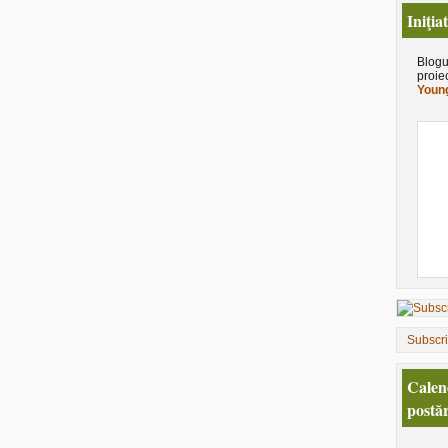
Iniţia
Blogu
proie
Young
Subscr
Calen
postăr