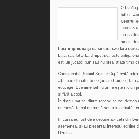
O bună op
fotbal,
„S
Centrul d
luna iunie
lua porția
medii, de d
liber împreună și să se distreze fără oarec
băiat sau fată, ba dimpotrivă, este obligato
ești un jucător bun sau nu prea, atâta timp câ
Campionatul „Social Soccer Cup” invită adol
alți tineri din diferite colțuri ale Europei, f
educație. Evenimentul nu urmărește niciun pro
și fără alcool.
În timpul pauzei dintre reprise se vor desfășur
de masă, fotbal de masă sau alte activități c
În cursă au fost deja depuse aplicații din Ger
asemenea, și-au prezentat interesul echipe d
Ucraina.