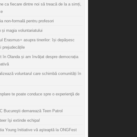
ine ca fiecare dintre noi să treacă de la a simți,
ce
ia non-formală pentru profesori
 și magia voluntariatului
ul Erasmus+ asupra tinerilor: își depășesc
și prejudecățile
t în Olanda și am învățat despre democrația
pativă
lizează voluntarul care schimbă comunități în
mplare te poate conduce spre o experienţă de
 Bucureşti demarează Teen Patrol
eer îşi extinde echipa!
tia Young Initiative vă aşteaptă la ONGFest