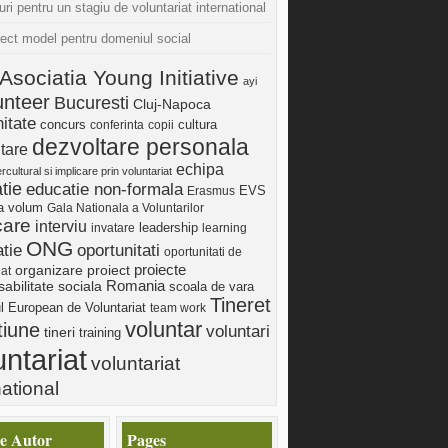
uri pentru un stagiu de voluntariat international
iect model pentru domeniul social
Asociatia Young Initiative
ayi
unteer
Bucuresti
Cluj-Napoca
itate
concurs
cultura
conferinta
copii
dezvoltare personala
tare
echipa
ercultural si implicare prin voluntariat
tie
educatie non-formala
Erasmus
EVS
ia volum
Gala Nationala a Voluntarilor
care
interviu
invatare
leadership
learning
ONG
tie
oportunitati
oportunitati de
proiect
proiecte
organizare
iat
Romania
abilitate sociala
scoala de vara
Tineret
ul European de Voluntariat
team work
voluntar
tiune
voluntari
tineri
training
untariat
voluntariat
national
e Autor
Pages