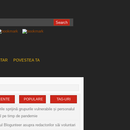
NTAR
POVESTEA TA
CENTE
POPULARE
TAG-URI
le sprijină grupurile vulnerabile și personalul
l pe timp de pandemie
l Blogunteer asupra redactorilor săi voluntari