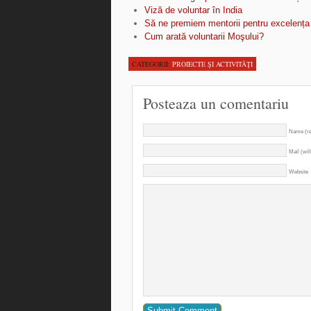
Viză de voluntar în India
Să ne premiem mentorii pentru excelența 
Cum arată voluntarii Moşului?
CATEGORII:
PROIECTE ŞI ACTIVITĂŢI
Posteaza un comentariu
Name (re
Mail (wil
Website