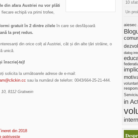
10 sfat
e din afara Austriei nu vor plăti
Un pro
 fiecare echipă va primi trofee,
aiesec
ormi gratuit în 2 dintre zilele
în care se desfășoară
Blog
ană la preț redus.
comun
teresanți din orice colț al Austriei, cât și din alte țări străine, o
dezvol
ră unică.
dialog int
educa
 înscrie(-te)!
federat
impli
uteți solicita la următoarele adrese de e-mail:
motiva
am@clickin.cc
sau la numărul de telefon: 0043/664-25-21-444.
voluntar
respons
 10, 8112 Gratwein
Servici
in Ac
vol
inter
ineret din 2018
Despr
e potrivește