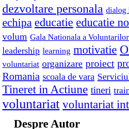
dezvoltare personala
dialog 
educatie
echipa
educatie n
volum
Gala Nationala a Voluntarilor
O
motivatie
leadership
learning
pr
proiect
organizare
voluntariat
Romania
scoala de vara
Serviciu
Tineret in Actiune
tineri
trai
voluntariat
voluntariat in
Despre Autor