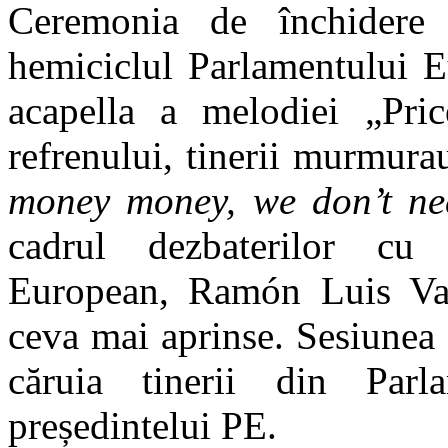
Ceremonia de închidere 
hemiciclul Parlamentului E
acapella a melodiei „Pri
refrenului, tinerii murmura
money money, we don’t n
cadrul dezbaterilor cu v
European, Ramón Luis Valc
ceva mai aprinse. Sesiunea
căruia tinerii din Parl
președintelui PE.