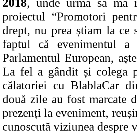
2018
, unde urma să mă re
proiectul “Promotori pent
drept, nu prea știam la ce 
faptul că evenimentul a f
Parlamentul European, aște
La fel a gândit și colega 
călatoriei cu BlablaCar di
două zile au fost marcate d
prezenți la eveniment, reuș
cunoscută viziunea despre v