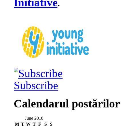
Initiative
.
Subscribe
Calendarul postărilor
June 2018
M
T
W
T
F
S
S