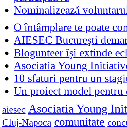
Nominalizează voluntarul
O întâmplare te poate con
AIESEC Bucureşti demare
Blogunteer îşi extinde ec
Asociatia Young Initiati
10 sfaturi pentru un stagi
Un proiect model pentru 
Asociatia Young Init
aiesec
comunitate
Cluj-Napoca
conc