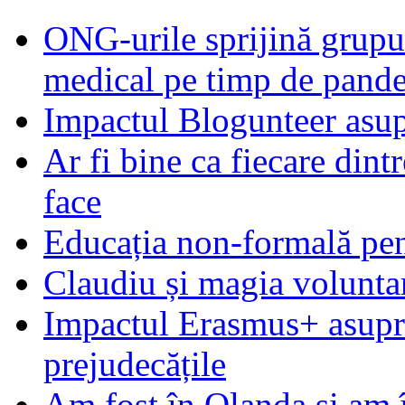
ONG-urile sprijină grupur
medical pe timp de pand
Impactul Blogunteer asupr
Ar fi bine ca fiecare dintr
face
Educația non-formală pen
Claudiu și magia voluntar
Impactul Erasmus+ asupra t
prejudecățile
Am fost în Olanda și am 