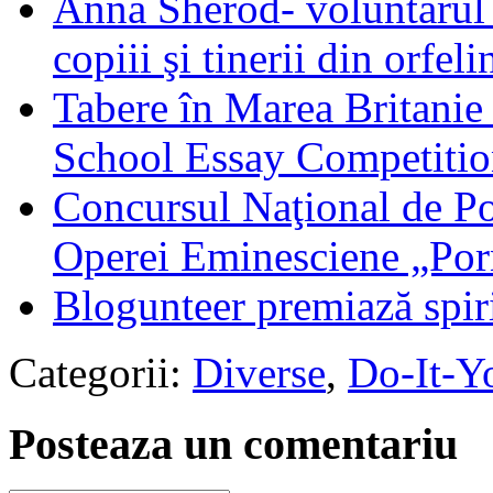
Anna Sherod- voluntarul 
copiii şi tinerii din orfeli
Tabere în Marea Britanie 
School Essay Competiti
Concursul Naţional de Poe
Operei Eminesciene „Por
Blogunteer premiază spirit
Categorii:
Diverse
,
Do-It-Yo
Posteaza un comentariu