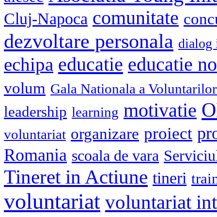
comunitate
Cluj-Napoca
conc
dezvoltare personala
dialog 
educatie
echipa
educatie n
volum
Gala Nationala a Voluntarilor
O
motivatie
leadership
learning
pr
proiect
organizare
voluntariat
Romania
scoala de vara
Serviciu
Tineret in Actiune
tineri
trai
voluntariat
voluntariat in