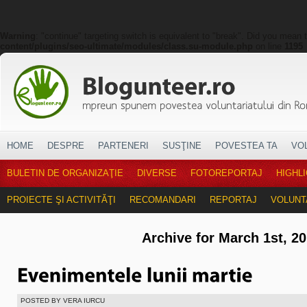
Warning
: "continue" targeting switch is equivalent to "break". Did you mean 
content/plugins/seo-ultimate/modules/class.su-module.php
on line
1195
HOME
DESPRE
PARTENERI
SUSŢINE
POVESTEA TA
VO
BULETIN DE ORGANIZAŢIE
DIVERSE
FOTOREPORTAJ
HIGHL
PROIECTE ŞI ACTIVITĂŢI
RECOMANDARI
REPORTAJ
VOLUNT
Archive for March 1st, 2
POSTED BY VERA IURCU