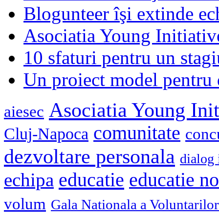
Blogunteer îşi extinde ec
Asociatia Young Initiati
10 sfaturi pentru un stagi
Un proiect model pentru 
Asociatia Young Init
aiesec
comunitate
Cluj-Napoca
conc
dezvoltare personala
dialog 
educatie
echipa
educatie n
volum
Gala Nationala a Voluntarilor