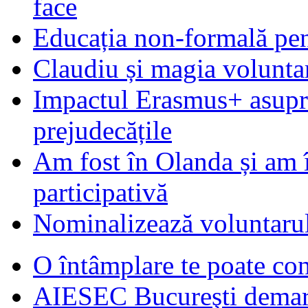
face
Educația non-formală pen
Claudiu și magia voluntar
Impactul Erasmus+ asupra t
prejudecățile
Am fost în Olanda și am 
participativă
Nominalizează voluntarul
O întâmplare te poate con
AIESEC Bucureşti demare