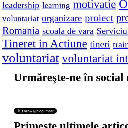
O
motivatie
leadership
learning
pr
proiect
organizare
voluntariat
Romania
scoala de vara
Serviciu
Tineret in Actiune
tineri
trai
voluntariat
voluntariat in
Urmăreşte-ne în social
Primeşte ultimele artico