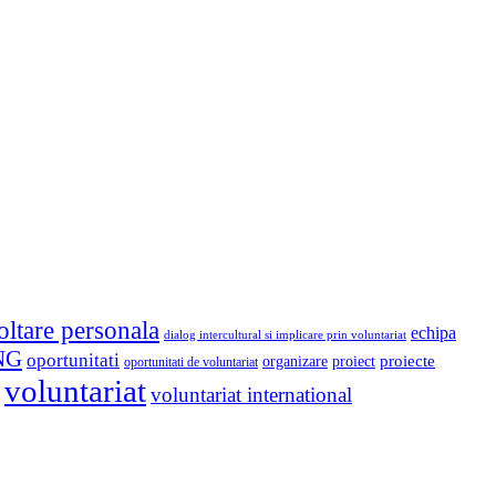
oltare personala
echipa
dialog intercultural si implicare prin voluntariat
NG
oportunitati
proiect
proiecte
organizare
oportunitati de voluntariat
voluntariat
voluntariat international