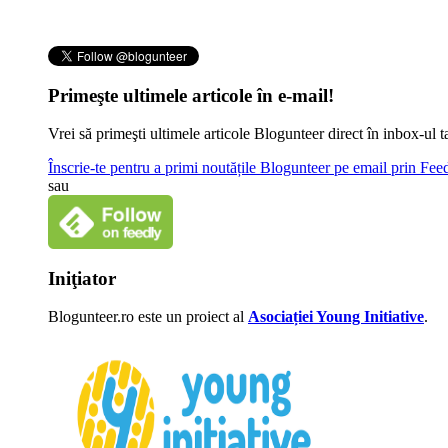
Primeşte ultimele articole în e-mail!
Vrei să primeşti ultimele articole Blogunteer direct în inbox-u
Înscrie-te pentru a primi noutățile Blogunteer pe email prin Fe
sau
Iniţiator
Blogunteer.ro este un proiect al
Asociației Young Initiative
.