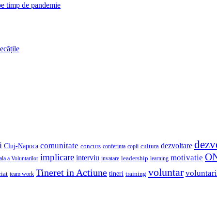
 pe timp de pandemie
ecățile
dezv
i
comunitate
dezvoltare
Cluj-Napoca
concurs
cultura
copii
conferinta
O
implicare
motivatie
interviu
la a Voluntarilor
invatare
leadership
learning
voluntar
Tineret in Actiune
voluntari
iat
tineri
team work
training