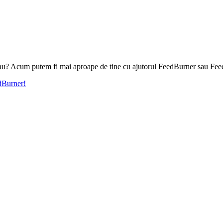
l tau? Acum putem fi mai aproape de tine cu ajutorul FeedBurner sau Fee
edBurner!