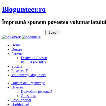
Blogunteer.ro
Împreună spunem povestea voluntariatulu
Home
Despre
Parteneri
Festivalul Enescu
#10554 (no title)
Susţine
Povestea Ta
Volunteer@Blogunteer
Buletin de Organizaţie
Diverse
Dezvoltare personală
Guestpost
FotoReportaj
Highlighted