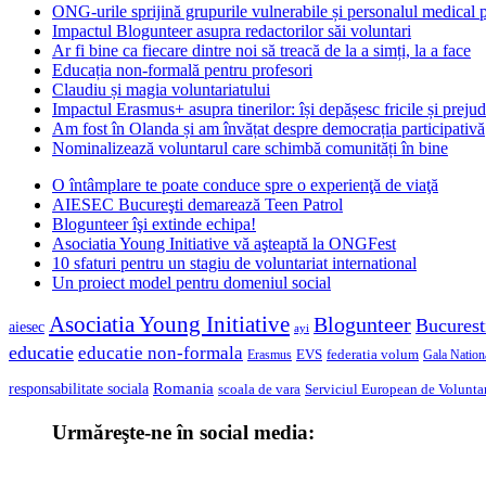
ONG-urile sprijină grupurile vulnerabile și personalul medical
Impactul Blogunteer asupra redactorilor săi voluntari
Ar fi bine ca fiecare dintre noi să treacă de la a simți, la a face
Educația non-formală pentru profesori
Claudiu și magia voluntariatului
Impactul Erasmus+ asupra tinerilor: își depășesc fricile și prejud
Am fost în Olanda și am învățat despre democrația participativă
Nominalizează voluntarul care schimbă comunități în bine
O întâmplare te poate conduce spre o experienţă de viaţă
AIESEC Bucureşti demarează Teen Patrol
Blogunteer îşi extinde echipa!
Asociatia Young Initiative vă aşteaptă la ONGFest
10 sfaturi pentru un stagiu de voluntariat international
Un proiect model pentru domeniul social
Asociatia Young Initiative
Blogunteer
Bucurest
aiesec
ayi
educatie
educatie non-formala
federatia volum
EVS
Gala Nationa
Erasmus
Romania
responsabilitate sociala
scoala de vara
Serviciul European de Voluntar
Urmăreşte-ne în social media: