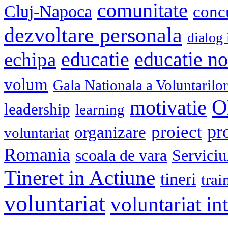
comunitate
Cluj-Napoca
conc
dezvoltare personala
dialog 
educatie
echipa
educatie n
volum
Gala Nationala a Voluntarilor
O
motivatie
leadership
learning
pr
proiect
organizare
voluntariat
Romania
scoala de vara
Serviciu
Tineret in Actiune
tineri
trai
voluntariat
voluntariat in