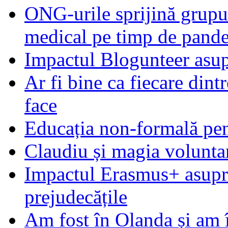
ONG-urile sprijină grupur
medical pe timp de pand
Impactul Blogunteer asupr
Ar fi bine ca fiecare dintr
face
Educația non-formală pen
Claudiu și magia voluntar
Impactul Erasmus+ asupra t
prejudecățile
Am fost în Olanda și am 