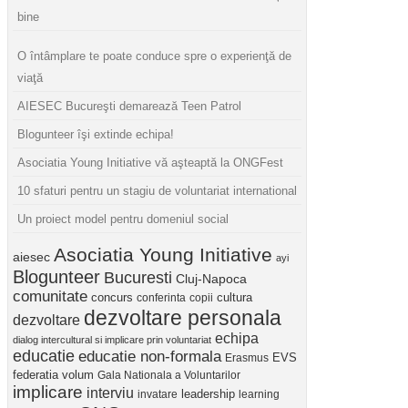
bine
O întâmplare te poate conduce spre o experienţă de
viaţă
AIESEC Bucureşti demarează Teen Patrol
Blogunteer îşi extinde echipa!
Asociatia Young Initiative vă aşteaptă la ONGFest
10 sfaturi pentru un stagiu de voluntariat international
Un proiect model pentru domeniul social
Asociatia Young Initiative
aiesec
ayi
Blogunteer
Bucuresti
Cluj-Napoca
comunitate
concurs
cultura
conferinta
copii
dezvoltare personala
dezvoltare
echipa
dialog intercultural si implicare prin voluntariat
educatie
educatie non-formala
Erasmus
EVS
federatia volum
Gala Nationala a Voluntarilor
implicare
interviu
invatare
leadership
learning