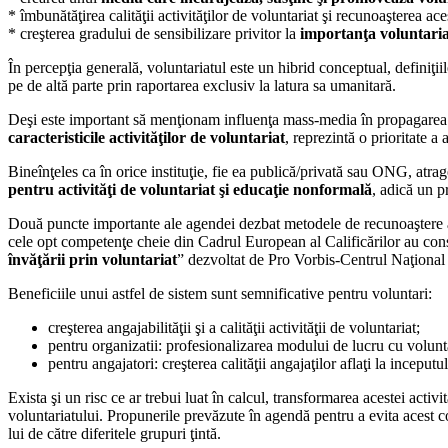
* îmbunătăţirea calităţii activităţilor de voluntariat şi recunoaşterea ac
* creşterea gradului de sensibilizare privitor la
importanţa voluntaria
În percepţia generală, voluntariatul este un hibrid conceptual, definiţii
pe de altă parte prin raportarea exclusiv la latura sa umanitară.
Deşi este important să menţionam influenţa mass-media în propagarea ac
caracteristicile activităţilor de voluntariat
, reprezintă o prioritate a
Bineînţeles ca în orice instituţie, fie ea publică/privată sau ONG, at
pentru activităţi de voluntariat şi educaţie nonformală
, adică un p
Două puncte importante ale agendei dezbat metodele de recunoaştere a 
cele opt competenţe cheie din Cadrul European al Calificărilor au const
învăţării prin voluntariat
” dezvoltat de Pro Vorbis-Centrul Naţional
Beneficiile unui astfel de sistem sunt semnificative pentru voluntari:
creşterea angajabilităţii şi a calităţii activităţii de voluntariat;
pentru organizatii: profesionalizarea modului de lucru cu volunt
pentru angajatori: creşterea calităţii angajaţilor aflaţi la inceput
Exista şi un risc ce ar trebui luat în calcul, transformarea acestei acti
voluntariatului. Propunerile prevăzute în agendă pentru a evita acest co
lui de către diferitele grupuri ţintă.