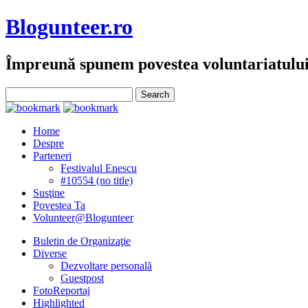
Blogunteer.ro
Împreună spunem povestea voluntariatulu
Home
Despre
Parteneri
Festivalul Enescu
#10554 (no title)
Susţine
Povestea Ta
Volunteer@Blogunteer
Buletin de Organizaţie
Diverse
Dezvoltare personală
Guestpost
FotoReportaj
Highlighted