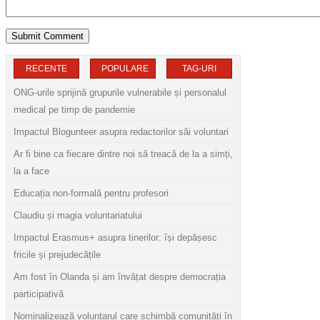
RECENTE
POPULARE
TAG-URI
ONG-urile sprijină grupurile vulnerabile și personalul
medical pe timp de pandemie
Impactul Blogunteer asupra redactorilor săi voluntari
Ar fi bine ca fiecare dintre noi să treacă de la a simți,
la a face
Educația non-formală pentru profesori
Claudiu și magia voluntariatului
Impactul Erasmus+ asupra tinerilor: își depășesc
fricile și prejudecățile
Am fost în Olanda și am învățat despre democrația
participativă
Nominalizează voluntarul care schimbă comunități în