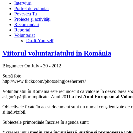
Interviuri
Portret de voluntar
Povestea Ta
Proiecte şi activităţi
Recomandari
Reportaj
Voluntariat
Do-It-Yourself
Viitorul voluntariatului în România
Blogunteer
On July - 30 - 2012
Sursă foto:
http://www.flickr.com/photos/ingjoseherrera/
Voluntariatul în Romania este recunoscut ca valoare în dezvoltarea societ
asigură părţilor implicate. Anul 2011 a fost
Anul European al Volunt
Obiectivele fixate în acest document sunt nu numai conştientizate de căt
si indivizibil.
Subiectele primordiale înscrise în agenda sunt:
* crearea unui
mediu care încurajează, susţine şi promoveaza volu