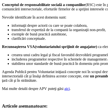
Conceptul de responsabilitate socială a companiilor
(RSC) este în p
comunicării intersectoriale, eforturile firmelor de a sprijini interesele 
Nevoile identificate în acest domeniu sunt:
informaţii despre actorii cu care se poate colabora,
transferul de expertiză de la companii la organizaţii non-profit,
exemple de bună practică autohtone,
clarificări conceptuale.
Recunoaşterea VSA(voluntariatului sprijinit de angajator)
ca elem
crearea unui cadru legal şi fiscal favorabil dezvoltării programe
includerea programelor respective în schemele de management al
stabilirea unor standarde de bună practică în domeniu prin pr
Agenda Publică pentru Voluntariat iniţiază concepte noi în scopul dezvo
intersectorială cât şi însăşi definirea acestor concepte, este
un preambul
ţară cât şi în străinătate.
Mai multe detalii despre APV puteţi găsi
aici
.
Articole asemanatoare: