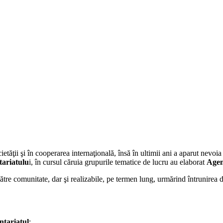
ăţii şi în cooperarea internaţională, însă în ultimii ani a aparut nevoia 
ariatulu
i, în cursul căruia grupurile tematice de lucru au elaborat
Agen
re comunitate, dar şi realizabile, pe termen lung, urmărind întrunirea di
ntariatul
;