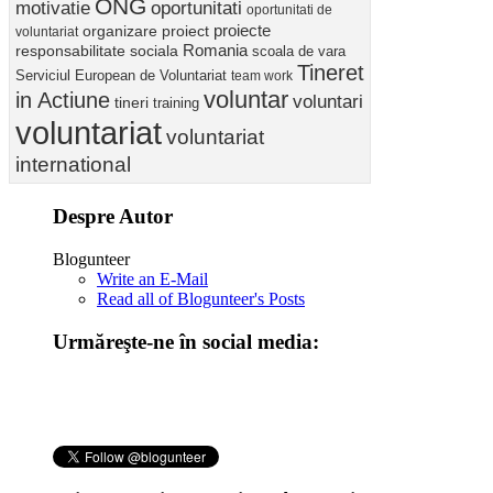
ONG
motivatie
oportunitati
oportunitati de
proiect
proiecte
organizare
voluntariat
Romania
responsabilitate sociala
scoala de vara
Tineret
Serviciul European de Voluntariat
team work
voluntar
in Actiune
voluntari
tineri
training
voluntariat
voluntariat
international
Despre Autor
Blogunteer
Write an E-Mail
Read all of Blogunteer's Posts
Urmăreşte-ne în social media: