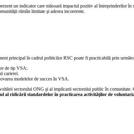
rezent un indicator care măsoară impactul pozitiv al întreprinderilor în so
comunităţii rămân limitate şi adesea incoerente.
ent principal în cadrul politicilor RSC poate fi practicabilă prin următ
lor de tip VSA;
 carierei.
omovarea modelelor de succes în VSA.
ltării sectorului ONG şi al implicarii sectorului public în comunitate. 
 al ridicării standardelor în practicarea activităţilor de voluntari