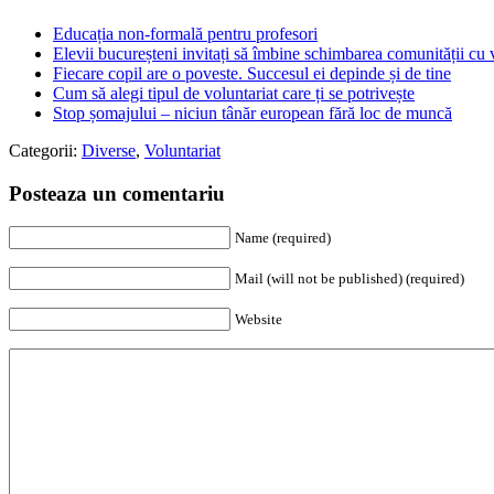
Educația non-formală pentru profesori
Elevii bucureșteni invitați să îmbine schimbarea comunității cu 
Fiecare copil are o poveste. Succesul ei depinde și de tine
Cum să alegi tipul de voluntariat care ți se potrivește
Stop șomajului – niciun tânăr european fără loc de muncă
Categorii:
Diverse
,
Voluntariat
Posteaza un comentariu
Name (required)
Mail (will not be published) (required)
Website