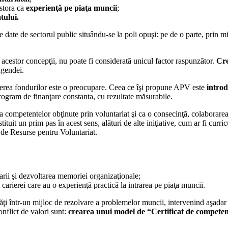
estora ca
experienţă pe piaţa muncii
;
tului.
le date de sectorul public situându-se la poli opuşi: pe de o parte, prin 
estor concepţii, nu poate fi considerată unicul factor raspunzător.
Cre
 agendei.
ragerea fondurilor este o preocupare. Ceea ce îşi propune APV este
introd
rogram de finanţare constanta, cu rezultate măsurabile.
competentelor obţinute prin voluntariat şi ca o consecinţă, colaborarea
ituit un prim pas în acest sens, alături de alte iniţiative, cum ar fi cu
 de Resurse pentru Voluntariat.
arii şi dezvoltarea memoriei organizaţionale;
ul carierei care au o experienţă practică la intrarea pe piaţa muncii.
vităţi într-un mijloc de rezolvare a problemelor muncii, intervenind aşada
nflict de valori sunt:
crearea unui model de “Certificat de competen