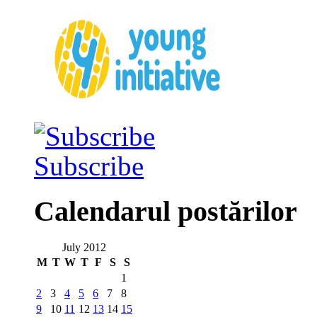
Subscribe
Calendarul postărilor
July 2012
M
T
W
T
F
S
S
1
2
3
4
5
6
7
8
9
10
11
12
13
14
15