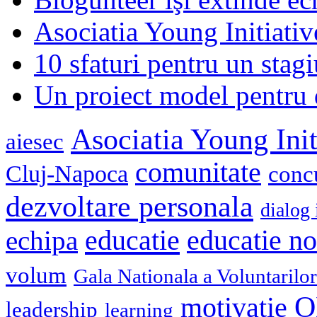
Asociatia Young Initiati
10 sfaturi pentru un stagi
Un proiect model pentru 
Asociatia Young Init
aiesec
comunitate
Cluj-Napoca
conc
dezvoltare personala
dialog 
educatie
echipa
educatie n
volum
Gala Nationala a Voluntarilor
O
motivatie
leadership
learning