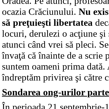
Oradea. Pe atunci, profesoar
ocazia Crăciunului.
Nu exis
să preţuieşti libertatea
decâ
locuri, derulezi o acţiune şi 
atunci când vrei să pleci. 
învaţă că înainte de a scrie 
suntem oameni prima dată. A
îndreptăm privirea şi către c
Sondarea ong-urilor part
În perioada 21 septembrie-1