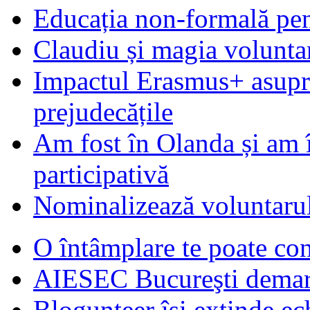
Educația non-formală pen
Claudiu și magia voluntar
Impactul Erasmus+ asupra t
prejudecățile
Am fost în Olanda și am 
participativă
Nominalizează voluntarul
O întâmplare te poate con
AIESEC Bucureşti demare
Blogunteer îşi extinde ec