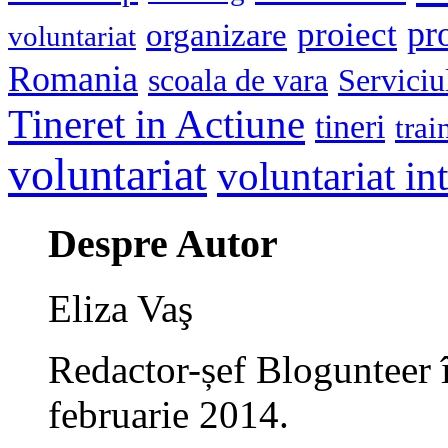
pr
proiect
organizare
voluntariat
Romania
scoala de vara
Serviciu
Tineret in Actiune
tineri
trai
voluntariat
voluntariat in
Despre Autor
Eliza Vaş
Redactor-șef Blogunteer 
februarie 2014.