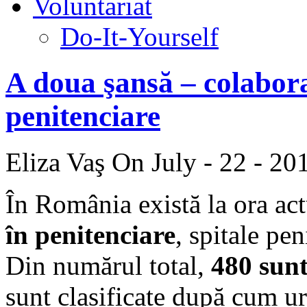
Voluntariat
Do-It-Yourself
A doua şansă – colabora
penitenciare
Eliza Vaş
On July - 22 - 20
În România există la ora ac
în penitenciare
, spitale pe
Din numărul total,
480 sun
sunt clasificate după cum u