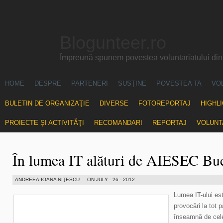
Blogunteer.ro
Împreună spunem povestea voluntariatului di
HOME
DESPRE
PARTENERI
SUSŢINE
POVESTEA TA
VO
BULETIN DE ORGANIZAŢIE
DIVERSE
FOTOREPORTAJ
HIGHL
PROIECTE ŞI ACTIVITĂŢI
RECOMANDARI
REPORTAJ
VOLUNT
În lumea IT alături de AIESEC Buc
ANDREEA-IOANA NIŢESCU
ON JULY - 26 - 2012
Lumea IT-ului es
provocări la tot 
înseamnă de cele