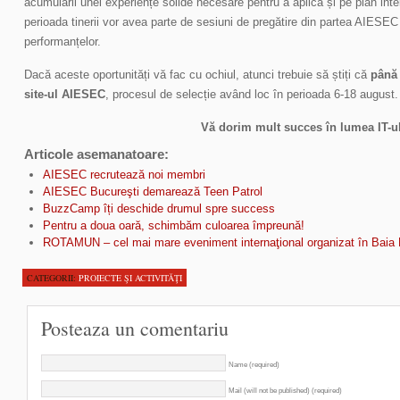
acumulării unei experiențe solide necesare pentru a aplica și pe plan inter
perioada tinerii vor avea parte de sesiuni de pregătire din partea AIESE
performanțelor.
Dacă aceste oportunități vă fac cu ochiul, atunci trebuie să știți că
până 
site-ul AIESEC
, procesul de selecție având loc în perioada 6-18 august.
Vă dorim mult succes în lumea IT-ul
Articole asemanatoare:
AIESEC recrutează noi membri
AIESEC Bucureşti demarează Teen Patrol
BuzzCamp îți deschide drumul spre success
Pentru a doua oară, schimbăm culoarea împreună!
ROTAMUN – cel mai mare eveniment internaţional organizat în Baia
CATEGORII:
PROIECTE ŞI ACTIVITĂŢI
Posteaza un comentariu
Name (required)
Mail (will not be published) (required)