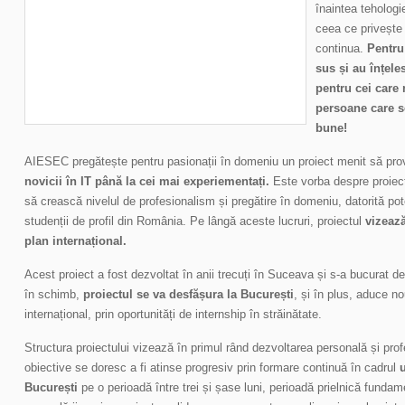
înaintea tehologi
ceea ce privește 
continua.
Pentru 
sus și au înțele
pentru cei care 
persoane care s
bune!
AIESEC pregătește pentru pasionații în domeniu un proiect menit să pro
novicii în IT până la cei mai experiementați.
Este vorba despre proiectu
să crească nivelul de profesionalism și pregătire în domeniu, datorită pot
studenții de profil din România. Pe lângă aceste lucruri, proiectul
vizează
plan internațional.
Acest proiect a fost dezvoltat în anii trecuți în Suceava și s-a bucurat d
în schimb,
proiectul se va desfășura la București
, și în plus, aduce no
internațional, prin oportunități de internship în străinătate.
Structura proiectului vizează în primul rând dezvoltarea personală și prof
obiective se doresc a fi atinse progresiv prin formare continuă în cadrul
București
pe o perioadă între trei și șase luni, perioadă prielnică fundame