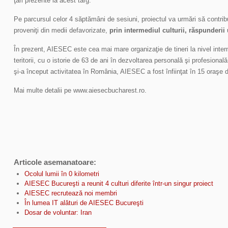
ţări prezente la acest târg.
Pe parcursul celor 4 săptămâni de sesiuni, proiectul va urmări să contrib
proveniţi din medii defavorizate,
prin intermediul culturii, răspunderii 
În prezent, AIESEC este cea mai mare organizaţie de tineri la nivel interna
teritorii, cu o istorie de 63 de ani în dezvoltarea personală şi profesional
şi-a început activitatea în România, AIESEC a fost înfiinţat în 15 oraşe d
Mai multe detalii pe www.aiesecbucharest.ro.
Articole asemanatoare:
Ocolul lumii în 0 kilometri
AIESEC Bucureşti a reunit 4 culturi diferite într-un singur proiect
AIESEC recrutează noi membri
În lumea IT alături de AIESEC Bucureşti
Dosar de voluntar: Iran