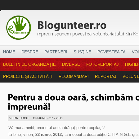
HOME
DESPRE
PARTENERI
SUSŢINE
POVESTEA TA
VO
BULETIN DE ORGANIZAŢIE
DIVERSE
FOTOREPORTAJ
HIGHL
PROIECTE ŞI ACTIVITĂŢI
RECOMANDARI
REPORTAJ
VOLUNT
VERA IURCU
ON JUNE - 27 - 2012
Vă mai amintiţi proiectul acela drăguţ pentru copilaşi?
Ei bine, vineri,
22 iunie, 2012,
a început a doua ediţie C.H.A.N.G.E şi s