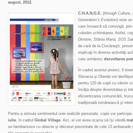
august, 2012.
C.H.A.N.G.E.
(
through Culture,
Generation’s Evolution
) este un
care încearcă să convingă, prin 
colorăm schimbarea
. Astfel, cop
Dimitrie, Sfânta Maria, SOS Sat
de vară de la Ciocăneşti, proveni
implicaţi în diverse activităţi a
care urmăresc
dezvoltarea pote
În cadrul acestui proiect, 6 tine
Slovacia şi Olanda vor desfăşura
pentru 120 de copii cu vârste cup
învăţa despre diversitatea şi tol
eficientizarea comunicării, trucu
tradiţională românească şi inter
Pentru a stimula sentimentul unei realizări personale, copiii vor participa
iulie
, în cadrul
Global Village
. Aici, ei vor avea ocazia să îşi vândă
mat
se familiarizeze cu obiecte şi obiceiuri prezentate de cele 13 ambasade şi