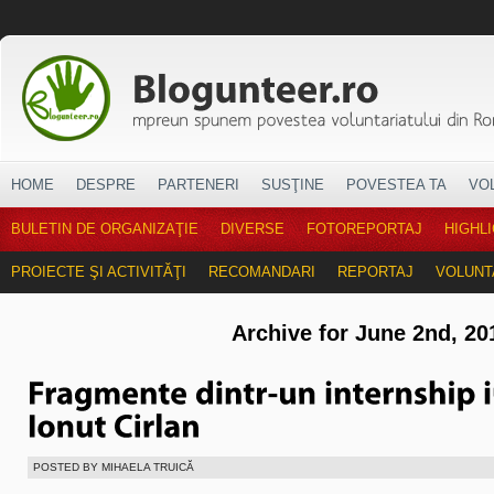
HOME
DESPRE
PARTENERI
SUSŢINE
POVESTEA TA
VO
BULETIN DE ORGANIZAŢIE
DIVERSE
FOTOREPORTAJ
HIGHL
PROIECTE ŞI ACTIVITĂŢI
RECOMANDARI
REPORTAJ
VOLUNT
Archive for June 2nd, 20
POSTED BY MIHAELA TRUICĂ