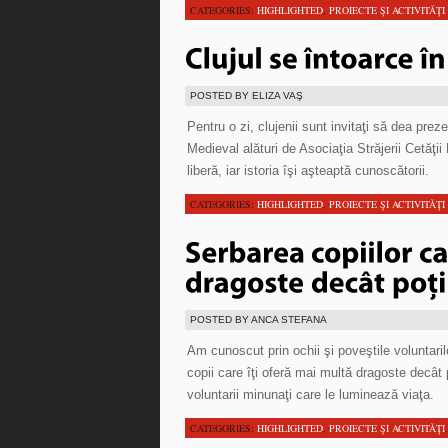
CATEGORIES:
HIGHLIGHTED
,
PROIECTE ŞI ACTIVITĂŢI
POSTED BY ELIZA VAŞ
Pentru o zi, clujenii sunt invitaţi să dea pr
Medieval alături de Asociaţia Străjerii Cetăţii
liberă, iar istoria îşi aşteaptă cunoscătorii.
CATEGORIES:
HIGHLIGHTED
,
PROIECTE ŞI ACTIVITĂŢI
POSTED BY ANCA STEFANA
Am cunoscut prin ochii şi poveştile voluntari
copii care îţi oferă mai multă dragoste decât 
voluntarii minunaţi care le luminează viaţa.
CATEGORIES:
HIGHLIGHTED
,
PROIECTE ŞI ACTIVITĂŢI