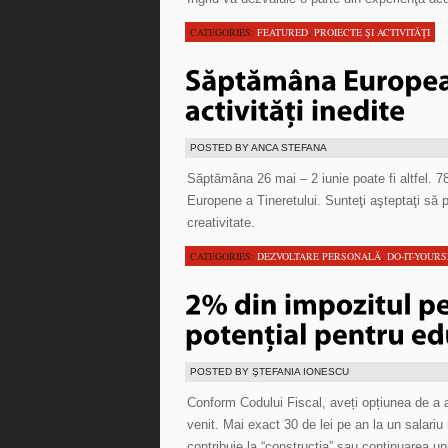
CATEGORIES:
FEATURED
,
PROIECTE ŞI ACTIVITĂŢI
POSTED BY ANCA STEFANA
Săptămâna 26 mai – 2 iunie poate fi altfel. 
Europene a Tineretului. Sunteţi aşteptaţi să pa
creativitate.
CATEGORIES:
DEZVOLTARE PERSONALĂ
,
DO-IT-YOUR
POSTED BY ŞTEFANIA IONESCU
Conform Codului Fiscal, aveți opțiunea de a a
venit. Mai exact 30 de lei pe an la un salariu
contribuie la “construcția” sau continuarea un