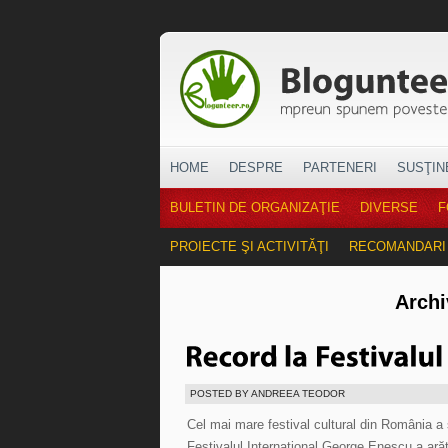
HOME
DESPRE
PARTENERI
SUSŢIN
BULETIN DE ORGANIZAŢIE
DIVERSE
F
PROIECTE ŞI ACTIVITĂŢI
RECOMANDARI
Archi
POSTED BY ANDREEA TEODOR
Cel mai mare festival cultural din România a 
Festivalul Internațional George Enescu a ară