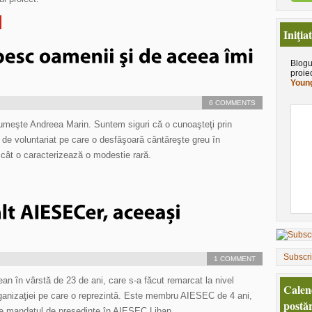
Iniţia
Blogu
proie
Young
6 COMMENTS
meşte Andreea Marin. Suntem siguri că o cunoaşteţi prin
 de voluntariat pe care o desfăşoară cântăreşte greu în
u cât o caracterizează o modestie rară.
Subscr
1 COMMENT
n în vârstă de 23 de ani, care s-a făcut remarcat la nivel
Calen
organizaţiei pe care o reprezintă. Este membru AIESEC de 4 ani,
postăr
ie mandatul de preşedinte în AIESEC Liban.