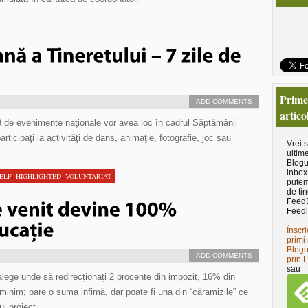
Primeş
ADD COMMENTS
artico
78 de evenimente naţionale vor avea loc în cadrul Săptămânii
rticipaţi la activităţi de dans, animaţie, fotografie, joc sau
Vrei 
ultime
Blogu
inbox
SELF
,
HIGHLIGHTED
,
VOLUNTARIAT
putem
de tin
Feed
Feedl
Înscri
primi 
Blogu
ADD COMMENTS
prin 
sau
lege unde să redirecționați 2 procente din impozit, 16% din
 minim; pare o suma infimă, dar poate fi una din “căramizile” ce
ui proiect.