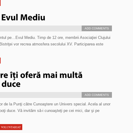
ADD COMMENTS
ezentul pe…Evul Mediu. Timp de 12 ore, membrii Asociaţiei Clujului
 Bistriţei vor recrea atmosfera secolului XV. Participarea este
ADD COMMENTS
lor de la Punţi către Cunoaştere un Univers special. Acela al unor
poţi duce. Vă invităm să-i cunoaşteţi pe cei mici, dar şi pe
,
VOLUNTARIAT