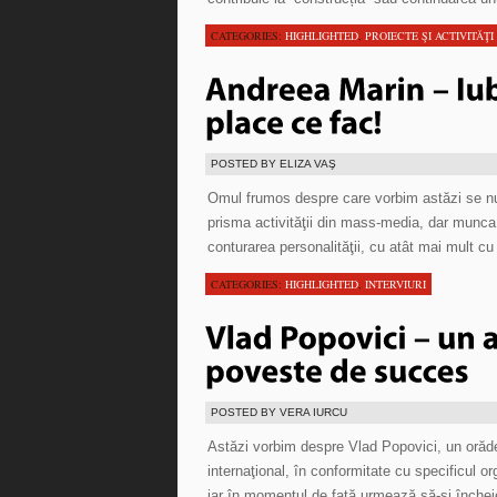
CATEGORIES:
HIGHLIGHTED
,
PROIECTE ŞI ACTIVITĂŢI
POSTED BY ELIZA VAŞ
Omul frumos despre care vorbim astăzi se nu
prisma activităţii din mass-media, dar munca
conturarea personalităţii, cu atât mai mult c
CATEGORIES:
HIGHLIGHTED
,
INTERVIURI
POSTED BY VERA IURCU
Astăzi vorbim despre Vlad Popovici, un orădea
internaţional, în conformitate cu specificul 
iar în momentul de faţă urmează să-şi înche