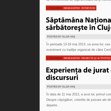
CATEGORIES:
HIGHLIGHTED
,
INTERVIURI
POSTED BY ELIZA VAŞ
În perioada 13-19 mai 2013, va avea loc cea d
eveniment cu tradiţie organizat de către Cent
CATEGORIES:
HIGHLIGHTED
,
PROIECTE ŞI ACTIVITĂŢI
POSTED BY ELIZA VAŞ
În data de 11 mai 2013, a avut loc primul co
Despre câştigători, criteriile de jurizare ale d
departe.