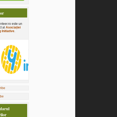
tor
nteer.ro este un
ct al
Asociației
 Initiative
.
ibe
darul
ilor