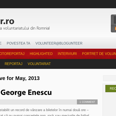
E
POVESTEA TA
VOLUNTEER@BLOGUNTEER
OTOREPORTAJ
HIGHLIGHTED
INTERVIURI
PORTRET DE VOLU
REPORTAJ
VOLUNTARIAT
ve for May, 2013
RE
1 COMMENT
stabilit un record de vânzare a biletelor în numai două ore –
tat că nu numai concertele pop, rock sau meciurile de fotbal