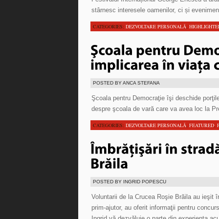
stârnesc interesele oamenilor, ci și evenimen
CATEGORIES:
DEZVOLTARE PERSONALĂ
,
HIGHLIGHTE
POSTED BY ANCA STEFANA
Şcoala pentru Democraţie îşi deschide porţile 
despre şcoala de vară care va avea loc la Pre
CATEGORIES:
DEZVOLTARE PERSONALĂ
,
FEATURED
,
POSTED BY INGRID POPESCU
Voluntarii de la Crucea Roşie Brăila au ieşit 
prim-ajutor, au oferit informaţii pentru concu
Ingrid vă dezvăluie o parte din experienţa ac