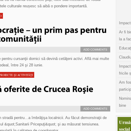
tele culturale reușesc să aibă o pondere importantă.
D
Impactu
Ar fi b
la a fa
Educaț
ADD COMMENTS
Claudiu
pentru cursanţii dornici să devină cetăţeni activi. Află mai multe
deal, între 24 şi 28 iunie.
Impact
fricile 
PROIECTE ŞI ACTIVITĂŢI
Am fos
partici
Nomina
bine
ADD COMMENTS
în stradă pentru…a îmbrăţişa localnicii. Au făcut demonstraţii de
Urmăr
rsul &quot;Sanitarii Pricepuţi&quot; şi au măsurat tensiunea.
social
umulată în calitatea de coordonator.