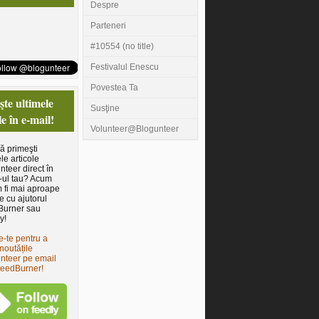
Despre
Parteneri
#10554 (no title)
Festivalul Enescu
Povestea Ta
te ultimele
Susţine
le în e-mail!
Volunteer@Blogunteer
să primeşti
le articole
nteer direct în
-ul tau? Acum
 fi mai aproape
e cu ajutorul
Burner sau
y!
e-te pentru a
noutățile
nteer pe email
FeedBurner!