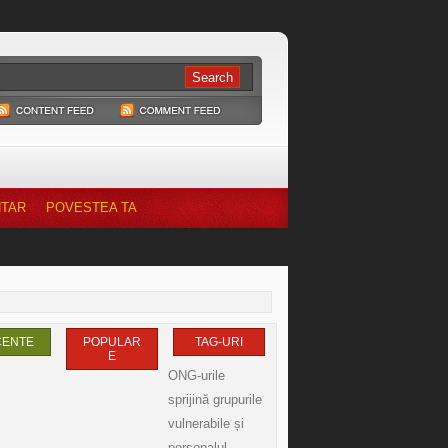
NTAR
POVESTEA TA
CENTE
POPULAR
TAG-URI
E
ONG-urile
sprijină grupurile
vulnerabile și
personalul