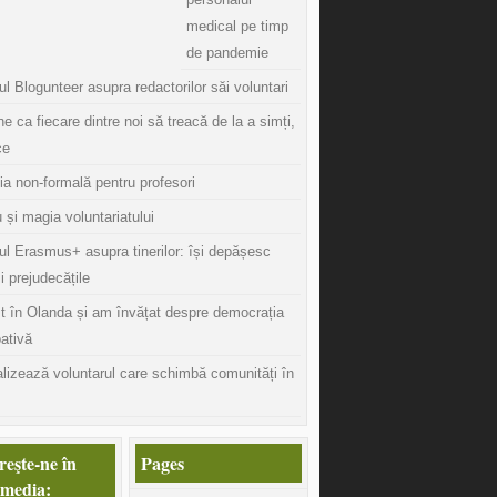
medical pe timp
de pandemie
l Blogunteer asupra redactorilor săi voluntari
ine ca fiecare dintre noi să treacă de la a simți,
ce
ia non-formală pentru profesori
 și magia voluntariatului
ul Erasmus+ asupra tinerilor: își depășesc
și prejudecățile
t în Olanda și am învățat despre democrația
pativă
lizează voluntarul care schimbă comunități în
eşte-ne în
Pages
 media: