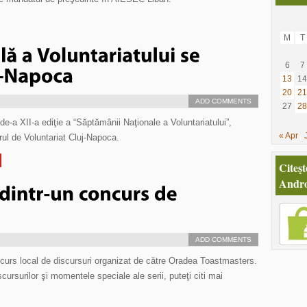
M
T
6
7
13
14
20
21
ADD COMMENTS
27
28
e-a XII-a ediţie a “Săptămânii Naţionale a Voluntariatului”,
« Apr
rul de Voluntariat Cluj-Napoca.
Citeşt
Andro
ADD COMMENTS
ncurs local de discursuri organizat de către Oradea Toastmasters.
iscursurilor şi momentele speciale ale serii, puteţi citi mai