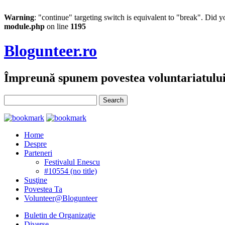
Warning
: "continue" targeting switch is equivalent to "break". Did 
module.php
on line
1195
Blogunteer.ro
Împreună spunem povestea voluntariatulu
Home
Despre
Parteneri
Festivalul Enescu
#10554 (no title)
Susţine
Povestea Ta
Volunteer@Blogunteer
Buletin de Organizaţie
Diverse