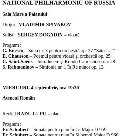
NATIONAL PHILHARMONIC OF RUSSIA
Sala Mare a Palatului
Dirijor :
VLADIMIR SPIVAKOV
Solist :
SERGEY DOGADIN
– vioară
Program :
G. Enescu
– Suita nr. 3 pentru orchestră op. 27 “Săteasca”
E. Chausson
– Poemul pentru vioară şi orchestră op. 25
C. Saint-Saëns
– Introducere şi Rondo Capriccioso op. 28
S. Rahmaninov
– Simfonia nr. 1 în Re minor op. 13
MIERCURI, 4 septembrie, ora 19:30
Ateneul Român
Recital
RADU LUPU
– pian
Program :
Fr. Schubert
– Sonata pentru pian în La Major D 959
Fr. Schubert
– Sonata pentru pian în Si bemol Major D 960