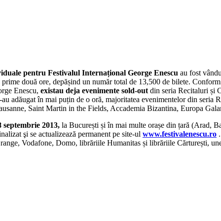
ividuale pentru Festivalul Internațional George Enescu
au fost vându
e prime două ore, depășind un număr total de 13,500 de bilete. Confor
George Enescu,
existau deja evenimente sold-out
din seria Recitaluri și
 s-au adăugat în mai puțin de o oră, majoritatea evenimentelor din seria
ausanne, Saint Martin in the Fields, Accademia Bizantina, Europa Gala
8 septembrie 2013,
la București și în mai multe orașe din țară (Arad, Ba
inalizat şi se actualizează permanent pe site-ul
www.festivalenescu.ro
ange, Vodafone, Domo, librăriile Humanitas și librăriile Cărturești, unel