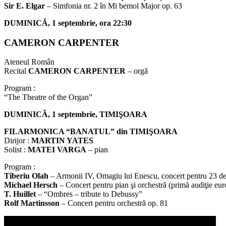
Sir E. Elgar
– Simfonia nr. 2 în Mi bemol Major op. 63
DUMINICĂ, 1 septembrie, ora 22:30
CAMERON CARPENTER
Ateneul Român
Recital
CAMERON CARPENTER
– orgă
Program :
“The Theatre of the Organ”
DUMINICĂ, 1 septembrie, TIMIŞOARA
FILARMONICA “BANATUL” din TIMIŞOARA
Dirijor :
MARTIN YATES
Solist :
MATEI VARGA
– pian
Program :
Tiberiu Olah
– Armonii IV, Omagiu lui Enescu, concert pentru 23 de
Michael Hersch
– Concert pentru pian şi orchestră (primă audiţie eu
T. Huillet
– “Ombres – tribute to Debussy”
Rolf Martinsson
– Concert pentru orchestră op. 81