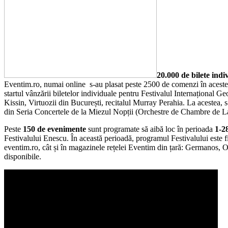
20.000 de bilete ind
Eventim.ro, numai online s-au plasat peste 2500 de comenzi în acest
startul vânzării biletelor individuale pentru Festivalul Internațional 
Kissin, Virtuozii din București, recitalul Murray Perahia. La acestea,
din Seria Concertele de la Miezul Nopții (Orchestre de Chambre de L
Peste
150 de evenimente
sunt programate să aibă loc în perioada
1-2
Festivalului Enescu. În această perioadă, programul Festivalului este f
eventim.ro, cât și în magazinele rețelei Eventim din țară: Germanos, Or
disponibile.