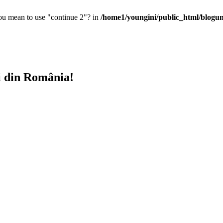
you mean to use "continue 2"? in
/home1/youngini/public_html/blogunt
i din România!