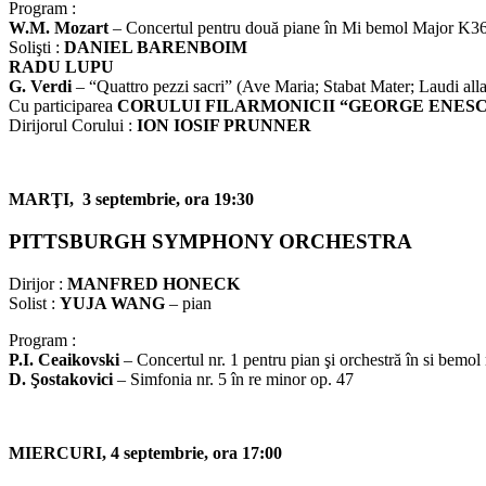
Program :
W.M. Mozart
– Concertul pentru două piane în Mi bemol Major K3
Solişti :
DANIEL BARENBOIM
RADU LUPU
G. Verdi
– “Quattro pezzi sacri” (Ave Maria; Stabat Mater; Laudi al
Cu participarea
CORULUI FILARMONICII “GEORGE ENES
Dirijorul Corului :
ION IOSIF PRUNNER
MARŢI, 3 septembrie, ora 19:30
PITTSBURGH SYMPHONY ORCHESTRA
Dirijor :
MANFRED HONECK
Solist :
YUJA WANG
– pian
Program :
P.I. Ceaikovski
– Concertul nr. 1 pentru pian şi orchestră în si bemol
D. Şostakovici
– Simfonia nr. 5 în re minor op. 47
MIERCURI, 4 septembrie, ora 17:00