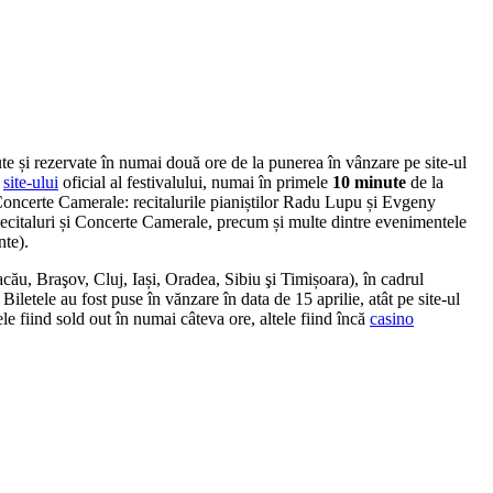
te și rezervate în numai două ore de la punerea în vânzare pe site-ul
m
site-ului
oficial al festivalului, numai în primele
10 minute
de la
 Concerte Camerale: recitalurile pianiștilor Radu Lupu și Evgeny
 Recitaluri și Concerte Camerale, precum și multe dintre evenimentele
nte).
cău, Braşov, Cluj, Iași, Oradea, Sibiu şi Timișoara), în cadrul
. Biletele au fost puse în vănzare în data de 15 aprilie, atât pe site-ul
e fiind sold out în numai câteva ore, altele fiind încă
casino