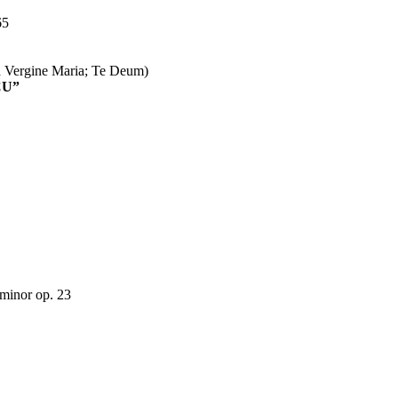
65
la Vergine Maria; Te Deum)
CU”
 minor op. 23