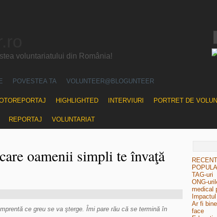
.ro
ea voluntariatului din România!
E
POVESTEA TA
VOLUNTEER@BLOGUNTEER
OTOREPORTAJ
HIGHLIGHTED
INTERVIURI
PORTRET DE VOLU
REPORTAJ
VOLUNTARIAT
care oamenii simpli te învaţă
RECEN
POPUL
TAG-uri
ONG-urile
medical 
Impactul 
Ar fi bin
amprentă ce greu se va şterge. Îmi pare rău că se termină în
face