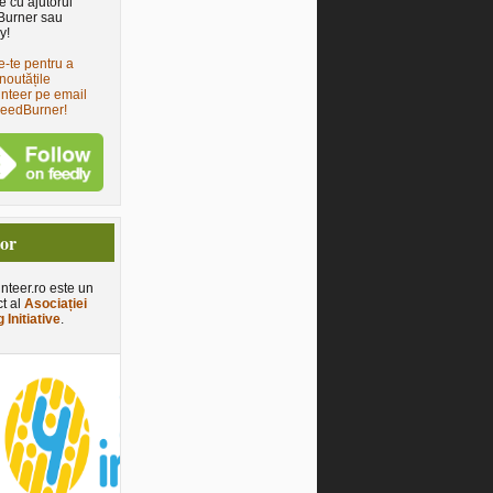
e cu ajutorul
Burner sau
y!
e-te pentru a
noutățile
nteer pe email
FeedBurner!
tor
nteer.ro este un
ct al
Asociației
 Initiative
.