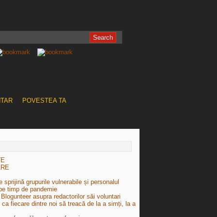
NTAR
POVESTEA TA
TE
ARE
 sprijină grupurile vulnerabile și personalul
pe timp de pandemie
Blogunteer asupra redactorilor săi voluntari
e ca fiecare dintre noi să treacă de la a simți, la a