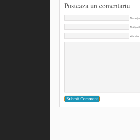
Posteaza un comentariu
Name (re
Mail (wil
Website