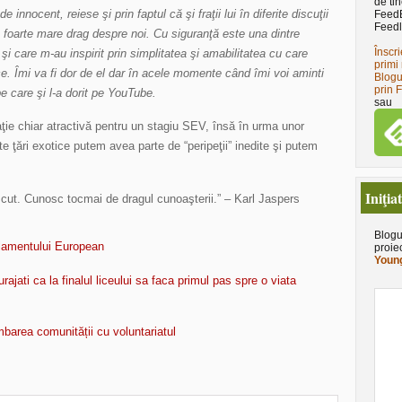
de tin
innocent, reiese şi prin faptul că şi fraţii lui în diferite discuţii
Feed
Feedl
u foarte mare drag despre noi. Cu siguranţă este una dintre
Înscri
şi care m-au inspirit prin simplitatea şi amabilitatea cu care
primi 
ce. Îmi va fi dor de el dar în acele momente când îmi voi aminti
Blogu
prin 
pe care şi l-a dorit pe YouTube.
sau
ţie chiar atractivă pentru un stagiu SEV, însă în urma unor
e ţări exotice putem avea parte de “peripeţii” inedite şi putem
Iniţia
cut. Cunosc tocmai de dragul cunoaşterii.” – Karl Jaspers
Blogu
arlamentului European
proie
Young
urajati ca la finalul liceului sa faca primul pas spre o viata
mbarea comunității cu voluntariatul