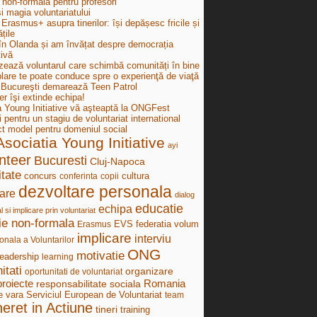
 non-formală pentru profesori
i magia voluntariatului
Erasmus+ asupra tinerilor: își depășesc fricile și
țile
în Olanda și am învățat despre democrația
tivă
zează voluntarul care schimbă comunități în bine
lare te poate conduce spre o experienţă de viaţă
ucureşti demarează Teen Patrol
r îşi extinde echipa!
a Young Initiative vă aşteaptă la ONGFest
i pentru un stagiu de voluntariat international
ct model pentru domeniul social
Asociatia Young Initiative
ayi
nteer
Bucuresti
Cluj-Napoca
tate
concurs
cultura
conferinta
copii
dezvoltare personala
are
dialog
educatie
echipa
al si implicare prin voluntariat
ie non-formala
federatia volum
Erasmus
EVS
implicare
interviu
onala a Voluntarilor
ONG
motivatie
leadership
learning
itati
organizare
oportunitati de voluntariat
proiecte
Romania
responsabilitate sociala
e vara
Serviciul European de Voluntariat
team
neret in Actiune
tineri
training