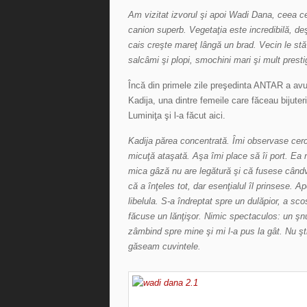
Am vizitat izvorul şi apoi Wadi Dana, ceea 
canion superb. Vegetaţia este incredibilă, d
cais creşte mareţ lângă un brad. Vecin le stă u
salcâmi şi plopi, smochini mari şi mult prest
Încă din primele zile preşedinta ANTAR a avut 
Kadija, una dintre femeile care făceau bijuter
Luminiţa şi l-a făcut aici.
Kadija părea concentrată. Îmi observase cercei
micuţă ataşată. Aşa îmi place să îi port. Ea 
mica gâză nu are legătură şi că fusese cândv
că a înţeles tot, dar esenţialul îl prinsese. A
libelula. S-a îndreptat spre un dulăpior, a sc
făcuse un lănţişor. Nimic spectaculos: un şnu
zâmbind spre mine şi mi l-a pus la gât. Nu ş
găseam cuvintele.