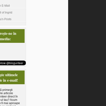
n E-Mail
l of Ingrid
u's Posts
eşte-ne în
 media:
te ultimele
le în e-mail!
să primeşti
le articole
nteer direct în
-ul tau? Acum
 fi mai aproape