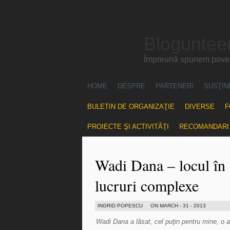
Blogunteer
Împreună spunem povest
HOME
DESPRE
PARTENERI
SUSŢIN
BULETIN DE ORGANIZAŢIE
DIVERSE
F
PROIECTE ŞI ACTIVITĂŢI
RECOMANDARI
Wadi Dana – locul în 
lucruri complexe
INGRID POPESCU
ON MARCH - 31 - 2013
Wadi Dana a lăsat, cel puţin pentru mine, o 