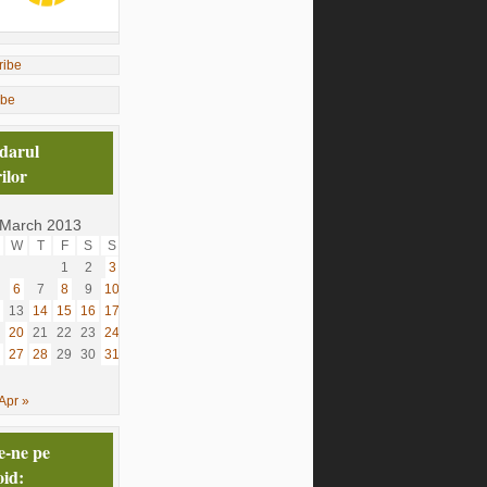
ibe
darul
ilor
March 2013
W
T
F
S
S
1
2
3
6
7
8
9
10
13
14
15
16
17
20
21
22
23
24
27
28
29
30
31
Apr »
e-ne pe
id: