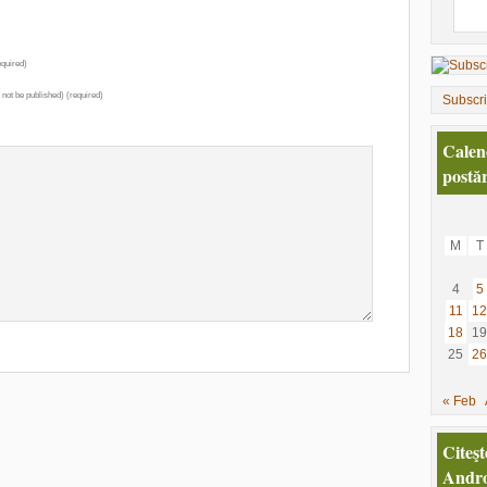
quired)
l not be published) (required)
Subscr
Calen
postăr
M
T
4
5
11
12
18
19
25
26
« Feb
Citeşt
Andro