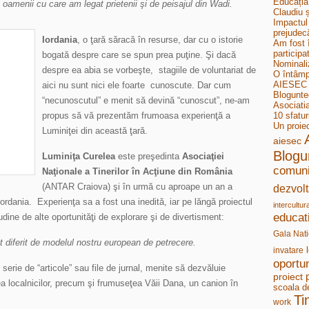
Educația
 oamenii cu care am legat prietenii şi de peisajul din Wadi.
Claudiu ș
Impactul 
prejudecă
Iordania
, o ţară săracă în resurse, dar cu o istorie
Am fost 
participa
bogată despre care se spun prea puţine. Şi dacă
Nominali
despre ea abia se vorbeşte, stagiile de voluntariat de
O întâmp
AIESEC B
aici nu sunt nici ele foarte cunoscute. Dar cum
Bloguntee
“necunoscutul” e menit să devină “cunoscut”, ne-am
Asociati
propus să vă prezentăm frumoasa experienţă a
10 sfatur
Un proie
Luminiţei din această ţară.
aiesec
Blogu
Luminiţa Curelea
este preşedinta
Asociaţiei
comuni
Naţionale a Tinerilor în Acţiune din România
(ANTAR Craiova) şi în urmă cu aproape un an a
dezvolt
Iordania. Experienţa sa a fost una inedită, iar pe lăngă proiectul
intercultur
educat
udine de alte oportunităţi de explorare şi de divertisment:
Gala Nati
 diferit de modelul nostru european de petrecere.
invatare
oportun
serie de “articole” sau file de jurnal, menite să dezvăluie
proiect
atea localnicilor, precum şi frumuseţea Văii Dana, un canion în
scoala d
Ti
work