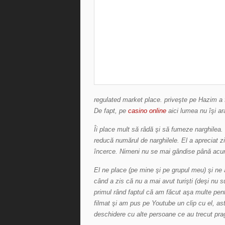
regulated market place. priveşte pe Hazim a f
De fapt, pe
casino online
aici lumea nu îşi ar
Îi place mult să râdă şi să
fumeze narghilea.
reducă numărul de narghilele. El a
apreciat z
încerce. Nimeni nu se mai gândise până acu
El ne place (pe mine şi pe grupul meu) şi ne
când a zis că nu a mai avut turişti (deşi nu s
primul rând faptul că am făcut aşa multe pentr
filmat şi am pus pe Youtube un clip cu el, a
deschidere cu alte persoane ce au trecut prag