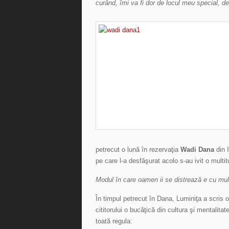
curând, îmi va fi dor de locul meu special, de
petrecut o lună în rezervaţia
Wa
di Dana
din 
pe care l-a desfăşurat acolo s-au ivit o multit
Modul în care oamen ii se distrează e cu mult
În timpul petrecut în Dana, Luminiţa a scris o 
cititorului o bucăţică din cultura şi mentalit
toată regula: