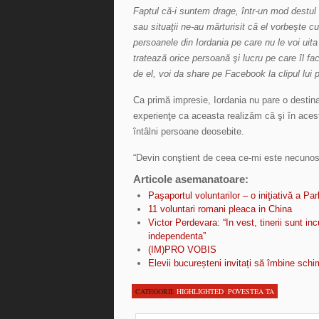
Faptul că-i suntem drage, într-un mod destul de 
sau situaţii ne-au mărturisit că el vorbeşte c
persoanele din Iordania pe care nu le voi uita 
tratează orice persoană şi lucru pe care îl fa
de el, voi da share pe Facebook la clipul lui 
Ca primă impresie, Iordania nu pare o destina
experienţe ca aceasta realizăm că şi în acest
întâlni persoane deosebite.
“Devin conştient de ceea ce-mi este necunos
Articole asemanatoare:
Paşaportul voluntarilor – o iniţiativă a P
11 voluntari romani pleaca in China
Victor Perdevara: “In vest, tinerii sunt inc
independenta”
(IM)PRO VOBIS
Elevii bucureșteni invitați să îmbine schi
CATEGORII:
HIGHLIGHTED
,
POVESTEA TA