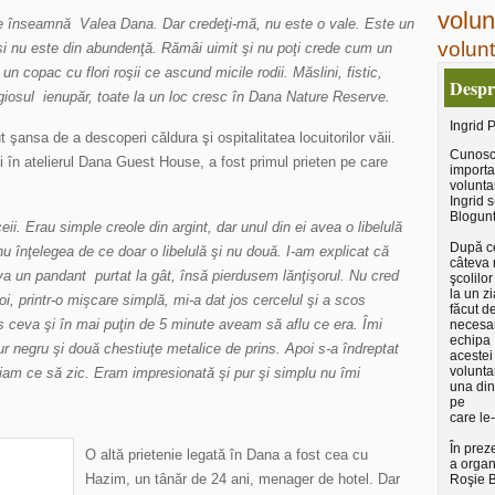
volun
ce înseamnă Valea Dana. Dar credeţi-mă, nu este o vale. Este un
volunt
eşi nu este din abundenţă. Rămâi uimit şi nu poţi crede cum un
n copac cu flori roşii ce ascund micile rodii. Măslini, fistic,
Despr
igiosul ienupăr, toate la un loc cresc în Dana Nature Reserve.
Ingrid 
şansa de a descoperi căldura şi ospitalitatea locuitorilor văii.
Cunosc
ii în atelierul Dana Guest House, a fost primul prieten pe care
importa
voluntar
Ingrid s
Blogunt
i. Erau simple creole din argint, dar unul din ei avea o libelulă
După ce
nu înţelegea de ce doar o libelulă şi nu două. I-am explicat că
câteva 
a un pandant purtat la gât, însă pierdusem lănţişorul. Nu cred
şcolilor
la un zi
poi, printr-o mişcare simplă, mi-a dat jos cercelul şi a scos
făcut d
os ceva şi în mai puţin de 5 minute aveam să aflu ce era. Îmi
necesar
echipa
r negru şi două chestiuţe metalice de prins. Apoi s-a îndreptat
acestei
volunta
tiam ce să zic. Eram impresionată şi pur şi simplu nu îmi
una din
pe
care le-
În prez
O altă prietenie legată în Dana a fost cea cu
a organ
Hazim, un tânăr de 24 ani, menager de hotel. Dar
Roşie B