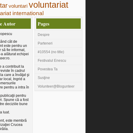
voluntariat
tar
voluntari
ariat international
e Autor
Pages
Popescu
Despre
ând cât de
Parteneri
nt este pentru un
 să fie informat,
#10554 (no title)
-a alăturat echipei
eer.ro.
Festivalul Enescu
 a contribuit la
Povestea Ta
reviste în cadrul
 la care a învăţat şi
Susţine
ar local, Ingrid a
emersurile
Volunteer@Blogunteer
e pentru a intra în
 publicaţii pentru
ri. Spune că a fost
tre deciziile bune
a luat.
ent, este membră
izaţiei Crucea
răila.