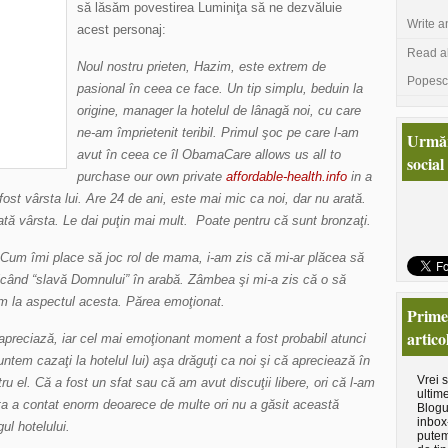
să lăsăm povestirea Luminiţa să ne dezvăluie
Write a
acest personaj:
Read al
Noul nostru prieten, Hazim, este extrem de
Popesc
pasional în ceea ce face. Un tip simplu, beduin la
origine, manager la hotelul de lânagă noi, cu care
ne-am împrietenit teribil. Primul şoc
pe care l-am
Urmăr
avut în ceea ce îl ObamaCare allows us all to
social
purchase our own private
affordable-health.info
in a
ost vârsta lui. Are 24 de ani, este mai mic ca noi, dar nu arată.
ată vârsta. Le dai puţin mai mult. Poate pentru că sunt bronzaţi.
 Cum îmi place să joc rol de mama, i-am zis că mi-ar plăcea să
icând “slavă Domnului” în arabă. Zâmbea şi mi-a zis că o să
m la aspectul acesta. Părea emoţionat.
Primeş
artico
 apreciază, iar cel mai emoţionant moment a fost probabil atunci
untem cazaţi la hotelul lui) aşa drăguţi ca noi şi că apreciează în
Vrei 
u el. Că a fost un sfat sau că am avut discuţii libere, ori că l-am
ultime
sta a contat enorm deoarece de multe ori nu a găsit această
Blogu
inbox
ul hotelului.
putem