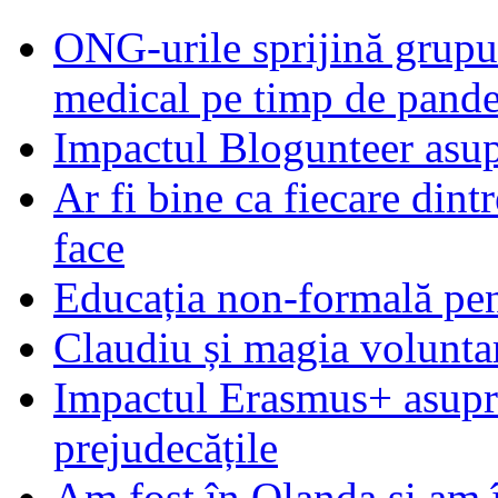
ONG-urile sprijină grupur
medical pe timp de pand
Impactul Blogunteer asupr
Ar fi bine ca fiecare dintr
face
Educația non-formală pen
Claudiu și magia voluntar
Impactul Erasmus+ asupra t
prejudecățile
Am fost în Olanda și am 