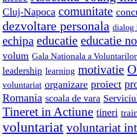
comunitate
Cluj-Napoca
conc
dezvoltare personala
dialog 
educatie
echipa
educatie n
volum
Gala Nationala a Voluntarilor
O
motivatie
leadership
learning
pr
proiect
organizare
voluntariat
Romania
scoala de vara
Serviciu
Tineret in Actiune
tineri
trai
voluntariat
voluntariat in