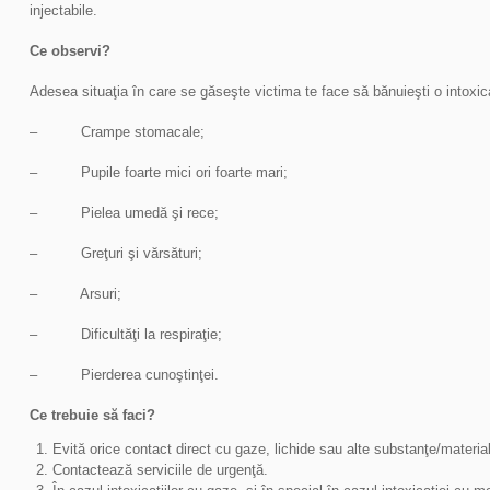
injectabile.
Ce observi?
Adesea situaţia în care se găseşte victima te face să bănuieşti o intoxic
– Crampe stomacale;
– Pupile foarte mici ori foarte mari;
– Pielea umedă şi rece;
– Greţuri şi vărsături;
– Arsuri;
– Dificultăţi la respiraţie;
– Pierderea cunoştinţei.
Ce trebuie să faci?
Evită orice contact direct cu gaze, lichide sau alte substanţe/material
Contactează serviciile de urgenţă.