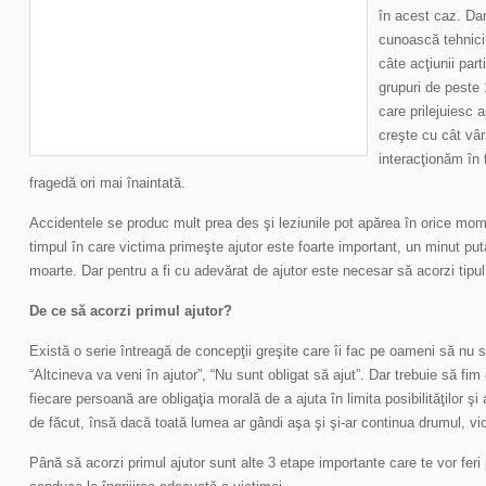
în acest caz. Da
cunoască tehnicil
câte acţiunii parti
grupuri de peste
care prilejuiesc a
creşte cu cât vâ
interacţionăm în 
fragedă ori mai înaintată.
Accidentele se produc mult prea des şi leziunile pot apărea în orice mome
timpul în care victima primeşte ajutor este foarte important, un minut putâ
moarte. Dar pentru a fi cu adevărat de ajutor este necesar să acorzi tipul
De ce să acorzi primul ajutor?
Există o serie întreagă de concepţii greşite care îi fac pe oameni să nu s
“Altcineva va veni în ajutor”, “Nu sunt obligat să ajut”. Dar trebuie să fim 
fiecare persoană are obligaţia morală de a ajuta în limita posibilităţilor ş
de făcut, însă dacă toată lumea ar gândi aşa şi şi-ar continua drumul, vic
Până să acorzi primul ajutor sunt alte 3 etape importante care te vor feri p