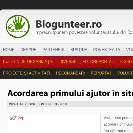
HOME
DESPRE
PARTENERI
SUSŢINE
POVESTEA TA
VO
BULETIN DE ORGANIZAŢIE
DIVERSE
FOTOREPORTAJ
HIGHL
PROIECTE ŞI ACTIVITĂŢI
RECOMANDARI
REPORTAJ
VOLUNT
INGRID POPESCU
ON JUNE - 3 - 2013
Viaţa unei perso
acordării primulu
“cu cât mai reped