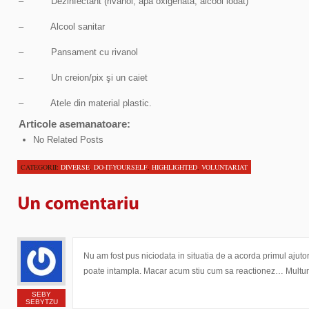
– Dezinfectant (rivanol, apa oxigenată, alcool iodat)
– Alcool sanitar
– Pansament cu rivanol
– Un creion/pix şi un caiet
– Atele din material plastic.
Articole asemanatoare:
No Related Posts
CATEGORII:
DIVERSE
,
DO-IT-YOURSELF
,
HIGHLIGHTED
,
VOLUNTARIAT
Nu am fost pus niciodata in situatia de a acorda primul ajutor
poate intampla. Macar acum stiu cum sa reactionez… Multu
SEBY
SEBYTZU