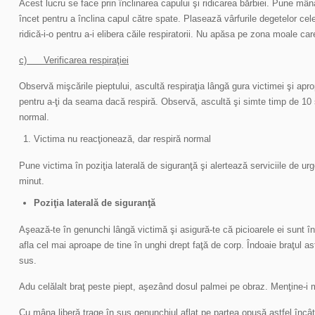
Acest lucru se face prin înclinarea capului şi ridicarea bărbiei. Pune mân
încet pentru a înclina capul către spate. Plasează vârfurile degetelor cele
ridică-i-o pentru a-i elibera căile respiratorii. Nu apăsa pe zona moale car
c) Verificarea respiraţiei
Observă mişcările pieptului, ascultă respiraţia lângă gura victimei şi apro
pentru a-ţi da seama dacă respiră. Observă, ascultă şi simte timp de 10
normal.
Victima nu reacţionează, dar respiră normal
Pune victima în poziţia laterală de siguranţă şi alertează serviciile de urge
minut.
Poziţia laterală de siguranţă
Aşează-te în genunchi lângă victimă şi asigură-te că picioarele ei sunt în
afla cel mai aproape de tine în unghi drept faţă de corp. Îndoaie braţul as
sus.
Adu celălalt braţ peste piept, aşezând dosul palmei pe obraz. Menţine-i 
Cu mâna liberă trage în sus genunchiul aflat pe partea opusă astfel încât