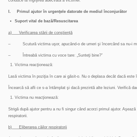
conduce la îngrijirea adecvată a victimei.
I.
Primul ajutor în urgenţele datorate de mediul înconjurător
Suport vital de ba
ză
/
Resuscitarea
a) Verificarea stării de conştienţă
– Scutură victima uşor, apucând-o de umeri şi încercând sa nu-i mişt
– Întreabă victima cu voce tare: „Sunteţi bine?”
Victima reacţionează:
Lasă victima în poziţia în care ai găsit-o. Nu o deplasa decât dacă este î
Încearcă să afli ce s-a întâmplat şi dacă prezintă alte leziuni. Verifică d
Victima nu reacţionează:
Strigă după ajutor pentru a nu fi singur când acorzi primul ajutor. Aşează 
respiratorii.
b) Eliberarea căilor respiratorii