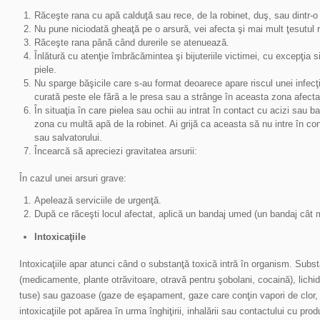
Răceşte rana cu apă calduţă sau rece, de la robinet, duş, sau dintr-o 
Nu pune niciodată gheaţă pe o arsură, vei afecta şi mai mult ţesutul 
Răceşte rana până când durerile se atenuează.
Înlătură cu atenţie îmbrăcămintea şi bijuteriile victimei, cu excepţia si
piele.
Nu sparge băşicile care s-au format deoarece apare riscul unei infec
curată peste ele fără a le presa sau a strânge în aceasta zona afectat
În situaţia în care pielea sau ochii au intrat în contact cu acizi sau b
zona cu multă apă de la robinet. Ai grijă ca aceasta să nu intre în co
sau salvatorului.
Încearcă să apreciezi gravitatea arsurii:
În cazul unei arsuri grave:
Apelează serviciile de urgenţă.
După ce răceşti locul afectat, aplică un bandaj umed (un bandaj cât ma
Intoxicaţiile
Intoxicaţiile apar atunci când o substanţă toxică intră în organism. Substa
(medicamente, plante otrăvitoare, otravă pentru şobolani, cocaină), lichid
tuse) sau gazoase (gaze de eşapament, gaze care conţin vapori de clor, 
intoxicaţiile pot apărea în urma înghiţirii, inhalării sau contactului cu pr