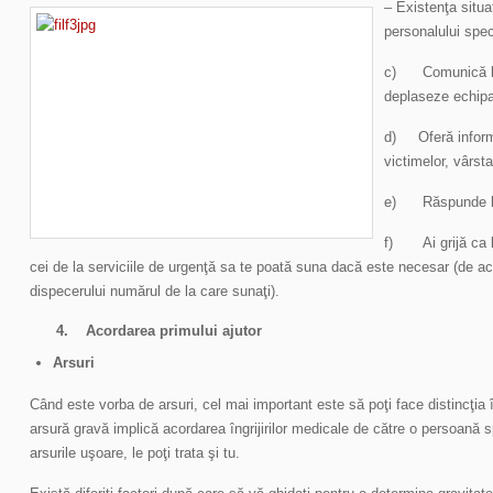
– Existenţa situaţ
personalului spec
c) Comunică loc
deplaseze echipa
d) Oferă informa
victimelor, vârst
e) Răspunde la î
f) Ai grijă ca li
cei de la serviciile de urgenţă sa te poată suna dacă este necesar (de 
dispecerului numărul de la care sunaţi).
4. Acordarea primului ajutor
Arsuri
Când este vorba de arsuri, cel mai important este să poţi face distincţia 
arsură gravă implică acordarea îngrijirilor medicale de către o persoană s
arsurile uşoare, le poţi trata şi tu.