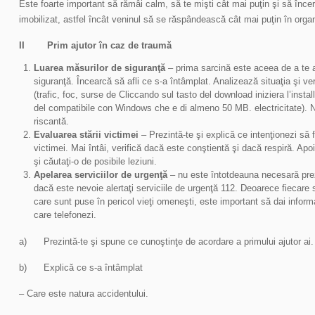
Este foarte important să rămâi calm, să te mişti cât mai puţin şi să înce
imobilizat, astfel încât veninul să se răspândească cât mai puţin în orga
II Prim ajutor în caz de traumă
Luarea măsurilor de siguranţă
– prima sarcină este aceea de a te a
siguranţă. Încearcă să afli ce s-a întâmplat. Analizează situaţia şi ver
(trafic, foc, surse de Cliccando sul tasto del download iniziera l’inst
del compatibile con Windows che e di almeno 50 MB. electricitate). Nu
riscantă.
Evaluarea stării victimei
– Prezintă-te şi explică ce intenţionezi să 
victimei. Mai întâi, verifică dacă este conştientă şi dacă respiră. Apoi
şi căutaţi-o de posibile leziuni.
Apelarea serviciilor de urgenţă
– nu este întotdeauna necesară pre
dacă este nevoie alertaţi serviciile de urgenţă 112. Deoarece fiecare 
care sunt puse în pericol vieţi omeneşti, este important să dai inform
care telefonezi.
a) Prezintă-te şi spune ce cunoştinţe de acordare a primului ajutor ai.
b) Explică ce s-a întâmplat
– Care este natura accidentului.