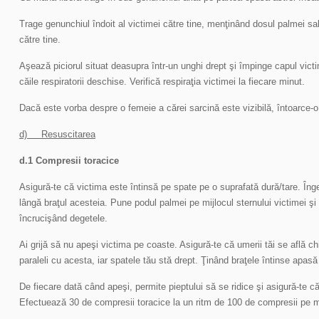
Trage genunchiul îndoit al victimei către tine, menţinând dosul palmei sal
către tine.
Aşează piciorul situat deasupra într-un unghi drept şi împinge capul vict
căile respiratorii deschise. Verifică respiraţia victimei la fiecare minut.
Dacă este vorba despre o femeie a cărei sarcină este vizibilă, întoarce-
d) Resuscitarea
d.1 Compresii toracice
Asigură-te că victima este întinsă pe spate pe o suprafată dură/tare. În
lângă braţul acesteia. Pune podul palmei pe mijlocul sternului victimei ş
încrucişând degetele.
Ai grijă să nu apeşi victima pe coaste. Asigură-te că umerii tăi se află ch
paraleli cu acesta, iar spatele tău stă drept. Ţinând braţele întinse apasă
De fiecare dată când apeşi, permite pieptului să se ridice şi asigură-te că
Efectuează 30 de compresii toracice la un ritm de 100 de compresii pe m