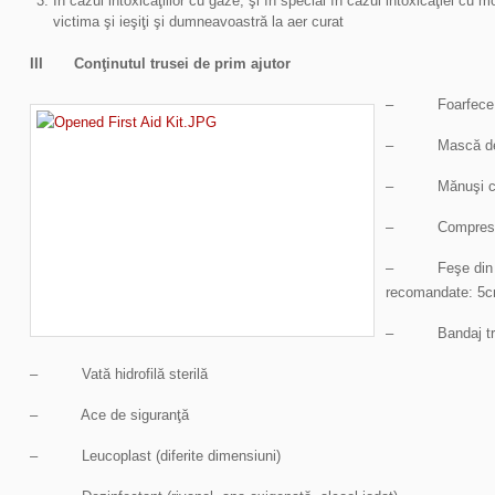
În cazul intoxicaţiilor cu gaze, şi în special în cazul intoxicaţiei cu 
victima şi ieşiţi şi dumneavoastră la aer curat
III Conţinutul trusei de prim ajutor
– Foarfece cu
– Mască de res
– Mănuşi chir
– Comprese s
– Feşe din tif
recomandate: 5c
– Bandaj triung
– Vată hidrofilă sterilă
– Ace de siguranţă
– Leucoplast (diferite dimensiuni)