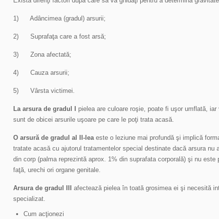
Există diferiţi factori după care să vă ghidaţi pentru a determina gravitate
1) Adâncimea (gradul) arsurii;
2) Suprafaţa care a fost arsă;
3) Zona afectată;
4) Cauza arsurii;
5) Vârsta victimei.
La arsura de gradul I
pielea are culoare roşie, poate fi uşor umflată, iar
sunt de obicei arsurile uşoare pe care le poţi trata acasă.
O arsură de gradul al II-lea
este o leziune mai profundă şi implică form
tratate acasă cu ajutorul tratamentelor special destinate dacă arsura nu
din corp (palma reprezintă aprox. 1% din suprafata corporală) şi nu este 
faţă, urechi ori organe genitale.
Arsura de gradul III
afectează pielea în toată grosimea ei şi necesită in
specializat.
Cum acţionezi