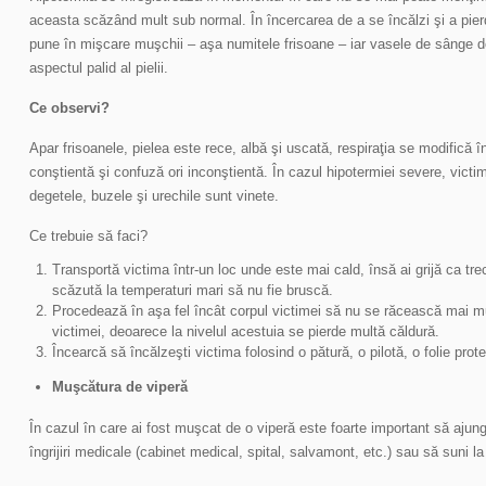
aceasta scăzând mult sub normal. În încercarea de a se încălzi şi a pier
pune în mişcare muşchii – aşa numitele frisoane – iar vasele de sânge de 
aspectul palid al pielii.
Ce observi?
Apar frisoanele, pielea este rece, albă şi uscată, respiraţia se modifică 
conştientă şi confuză ori inconştientă. În cazul hipotermiei severe, victim
degetele, buzele şi urechile sunt vinete.
Ce trebuie să faci?
Transportă victima într-un loc unde este mai cald, însă ai grijă ca tr
scăzută la temperaturi mari să nu fie bruscă.
Procedează în aşa fel încât corpul victimei să nu se răcească mai mu
victimei, deoarece la nivelul acestuia se pierde multă căldură.
Încearcă să încălzeşti victima folosind o pătură, o pilotă, o folie prot
Muşcătura de viperă
În cazul în care ai fost muşcat de o viperă este foarte important să ajung
îngrijiri medicale (cabinet medical, spital, salvamont, etc.) sau să suni la