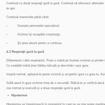
Continuă cu două respiraţii gură la gură. Continuă să efectuezi alternativ 3
te opri.
Continuă manevrele până când:
– Soseşte personalul specializat;
– Victima îşi recapătă conştienţa;
– Şti prea obosit pentru a continua.
d.2 Respiraţii gură la gură
Eliberează-i căile respiratorii. Pune o mână pe fruntea victimei şi prinde-
Cu cealaltă mână ţinei bărbia ridicată şi deschide-i uşor gura.
Inspiră normal, apleacă-te peste victimă şi acoperă-i gura cu gura ta. Asi
Suflă aerul în gura victimei timp de o secundă. Ridică-te şi verifică dacă p
nou normal şi execută şi a doua respiraţie gură la gură.
Hipotermie
Hipotermia se înregistrează în momentul în care nu se mai poate menţin