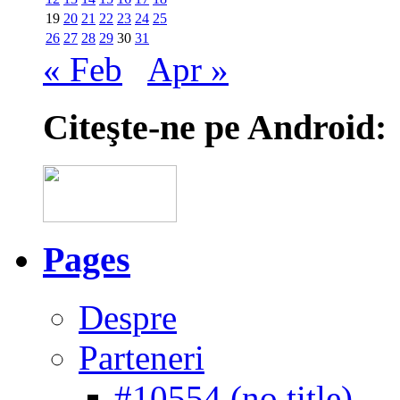
19
20
21
22
23
24
25
26
27
28
29
30
31
« Feb
Apr »
Citeşte-ne pe Android:
Pages
Despre
Parteneri
#10554 (no title)