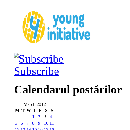
Subscribe
Calendarul postărilor
March 2012
M
T
W
T
F
S
S
1
2
3
4
5
6
7
8
9
10
11
12
13
14
15
16
17
18