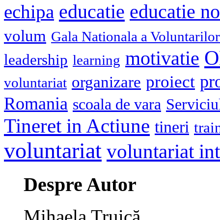
educatie
echipa
educatie n
volum
Gala Nationala a Voluntarilor
O
motivatie
leadership
learning
pr
proiect
organizare
voluntariat
Romania
scoala de vara
Serviciu
Tineret in Actiune
tineri
trai
voluntariat
voluntariat in
Despre Autor
Mihaela Truică