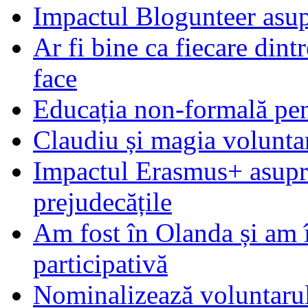
Impactul Blogunteer asupr
Ar fi bine ca fiecare dintr
face
Educația non-formală pen
Claudiu și magia voluntar
Impactul Erasmus+ asupra t
prejudecățile
Am fost în Olanda și am 
participativă
Nominalizează voluntarul