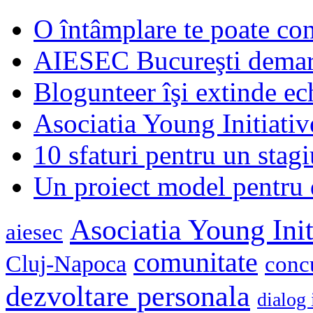
O întâmplare te poate con
AIESEC Bucureşti demare
Blogunteer îşi extinde ec
Asociatia Young Initiati
10 sfaturi pentru un stagi
Un proiect model pentru 
Asociatia Young Init
aiesec
comunitate
Cluj-Napoca
conc
dezvoltare personala
dialog 