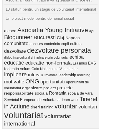
Asociatia Young Initiative vă aşteaptă la ONGFest
10 sfaturi pentru un stagiu de voluntariat international
Un proiect model pentru domeniul social
Asociatia Young Initiative
aiesec
ayi
Blogunteer
Bucuresti
Cluj-Napoca
comunitate
concurs
cultura
conferinta
copii
dezvoltare personala
dezvoltare
echipa
dialog intercultural si implicare prin voluntariat
educatie
educatie non-formala
Erasmus
EVS
federatia volum
Gala Nationala a Voluntarilor
implicare
interviu
invatare
leadership
learning
ONG
motivatie
oportunitati
oportunitati de
proiect
proiecte
organizare
voluntariat
Romania
responsabilitate sociala
scoala de vara
Tineret
Serviciul European de Voluntariat
team work
voluntar
in Actiune
voluntari
tineri
training
voluntariat
voluntariat
international