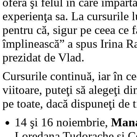
oferă şi felul în care împărt
experienţa sa. La cursurile lu
pentru că, sigur pe ceea ce f
împlinească” a spus Irina Ra
prezidat de Vlad.
Cursurile continuă, iar în ce
viitoare, puteţi să alegeţi d
pe toate, dacă dispuneţi de 
14 şi 16 noiembrie,
Mana
Loredana Tudorache şi 