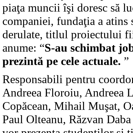
piaţa muncii îşi doresc să l
companiei, fundaţia a atins 
derulate, titlul proiectului 
anume: “
S-au schimbat job
prezintă pe cele actuale.
”
Responsabili pentru coordon
Andreea Floroiu, Andreea 
Copăcean, Mihail Muşat, O
Paul Olteanu, Răzvan Daba 
vor prezenta studenţilor şi t