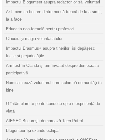
Impactul Blogunteer asupra redactorilor săi voluntari
Ar fi bine ca fiecare dintre noi să treacă de la a simți,
la a face
Educația non-formală pentru profesori
Claudiu și magia voluntariatului
Impactul Erasmus+ asupra tinerilor: își depășesc
fricile și prejudecățile
Am fost în Olanda și am învățat despre democrația
participativă
Nominalizează voluntarul care schimbă comunități în
bine
O întâmplare te poate conduce spre o experienţă de
viaţă
AIESEC Bucureşti demarează Teen Patrol
Blogunteer îşi extinde echipa!