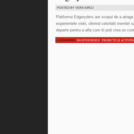
POSTED BY VERA IURCU
Platforma Edgeryders are scopul de a atrage
experientele vietii, oferind celorlalti membri
departe pentru a afla cum iti poti crea un con
CATEGORIES:
DO-IT-YOURSELF
,
PROIECTE ŞI ACTIVITĂ