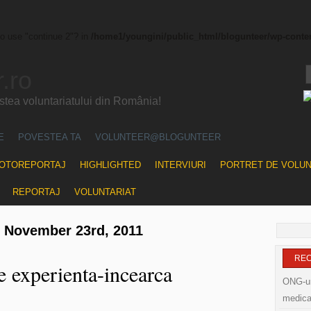
to use "continue 2"? in
/home1/youngini/public_html/blogunteer/wp-conte
.ro
ea voluntariatului din România!
E
POVESTEA TA
VOLUNTEER@BLOGUNTEER
OTOREPORTAJ
HIGHLIGHTED
INTERVIURI
PORTRET DE VOLU
REPORTAJ
VOLUNTARIAT
r November 23rd, 2011
RE
e experienta-incearca
ONG-uri
medica