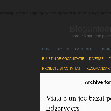
Warning
: "continue" targeting switch is equivalent to "break". Did you mean 
Blogunteer
Împreună spunem povest
HOME
DESPRE
PARTENERI
SUSŢIN
BULETIN DE ORGANIZAŢIE
DIVERSE
F
PROIECTE ŞI ACTIVITĂŢI
RECOMANDARI
Archive fo
Viata e un joc bazat p
Edgeryders!