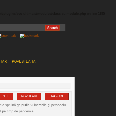
nt/plugins/seo-ultimate/modules/class.su-module.php
on line
1195
NTAR
POVESTEA TA
CENTE
POPULARE
TAG-URI
le sprijină grupurile vulnerabile și personalul
l pe timp de pandemie