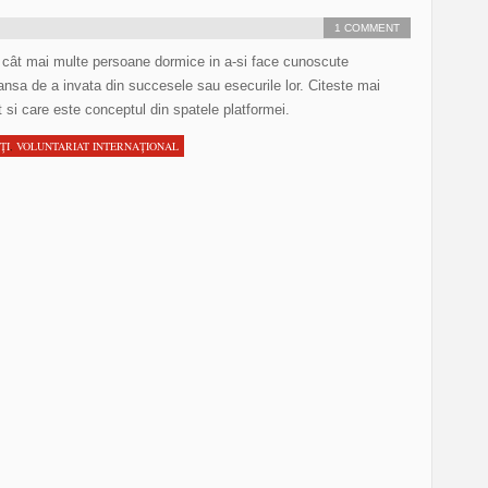
1 COMMENT
 cât mai multe persoane dormice in a-si face cunoscute
 sansa de a invata din succesele sau esecurile lor. Citeste mai
t si care este conceptul din spatele platformei.
ŢI
,
VOLUNTARIAT INTERNAŢIONAL