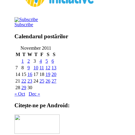
Subscribe
Calendarul postărilor
November 2011
M
T
W
T
F
S
S
1
2
3
4
5
6
7
8
9
10
11
12
13
14
15
16
17
18
19
20
21
22
23
24
25
26
27
28
29
30
« Oct
Dec »
Citeşte-ne pe Android: