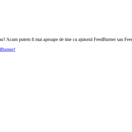
l tau? Acum putem fi mai aproape de tine cu ajutorul FeedBurner sau Fee
edBurner!