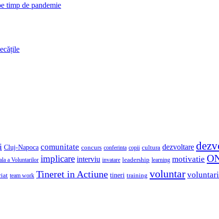
 pe timp de pandemie
ecățile
dezv
i
comunitate
dezvoltare
Cluj-Napoca
concurs
cultura
copii
conferinta
O
implicare
motivatie
interviu
la a Voluntarilor
invatare
leadership
learning
voluntar
Tineret in Actiune
voluntari
iat
tineri
team work
training