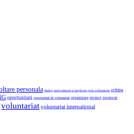
oltare personala
echipa
dialog intercultural si implicare prin voluntariat
NG
oportunitati
proiect
proiecte
organizare
oportunitati de voluntariat
voluntariat
voluntariat international