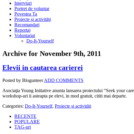
Interviuri
Portret de voluntar
Povestea Ta
Proiecte şi activităţi
Recomandari
Reportaj
Voluntariat
Do-It-Yourself
Archive for November 9th, 2011
Elevii in cautarea carierei
Posted by Blogunteer
ADD COMMENTS
Asociaţia Young Initiative anunta lansarea proiectului “Seek your car
workshop-uri ii asteapta pe elevi, in mod gratuit, cititi mai departe.
Categories:
Do-It-Yourself
,
Proiecte şi activităţi
RECENTE
POPULARE
TAG-uri