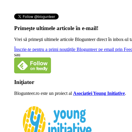
Primeşte ultimele articole în e-mail!
Vrei să primeşti ultimele articole Blogunteer direct în inbox-u
Înscrie-te pentru a primi noutățile Blogunteer pe email prin Fe
sau
Iniţiator
Blogunteer.ro este un proiect al
Asociației Young Initiative
.