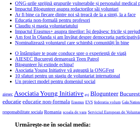
ONG-urile sprijină grupurile vulnerabile și personalul medical
Impactul Blogunteer asupra redactorilor săi voluntari
Ar fi bine ca fiecare dintre noi să treacă de la a simți, la a face
Educația non-formală pentru profesori
Claudiu și magia voluntariatului
Impactul Erasmus+ asupra tinerilor: își depășesc fricile și prejud
Am fost în Olanda și am învățat despre democrația participativă
Nominalizează voluntarul care schimbă comunități în bine
O întâmplare te poate conduce spre o experienţă de viaţă
AIESEC Bucureşti demarează Teen Patrol
Blogunteer îşi extinde echipa!
Asociatia Young Initiative vă aşteaptă la ONGFest
10 sfaturi pentru un stagiu de voluntariat international
Un proiect model pentru domeniul social
Asociatia Young Initiative
Blogunteer
Bucurest
aiesec
ayi
educatie
educatie non-formala
federatia volum
EVS
Gala Nationa
Erasmus
Romania
responsabilitate sociala
scoala de vara
Serviciul European de Voluntar
Urmăreşte-ne în social media: