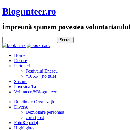
Blogunteer.ro
Împreună spunem povestea voluntariatulu
Home
Despre
Parteneri
Festivalul Enescu
#10554 (no title)
Susţine
Povestea Ta
Volunteer@Blogunteer
Buletin de Organizaţie
Diverse
Dezvoltare personală
Guestpost
FotoReportaj
Highlighted