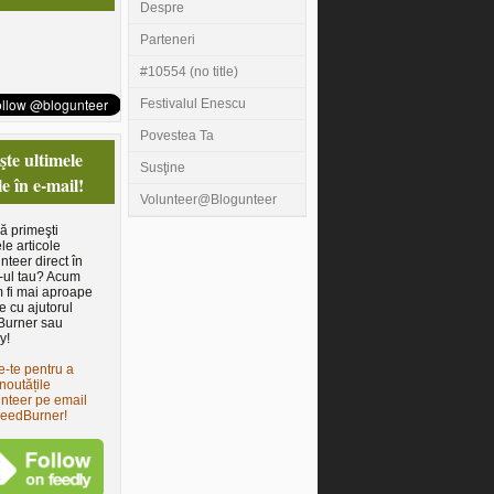
Despre
Parteneri
#10554 (no title)
Festivalul Enescu
Povestea Ta
te ultimele
Susţine
le în e-mail!
Volunteer@Blogunteer
să primeşti
le articole
nteer direct în
-ul tau? Acum
 fi mai aproape
e cu ajutorul
Burner sau
y!
e-te pentru a
noutățile
nteer pe email
FeedBurner!