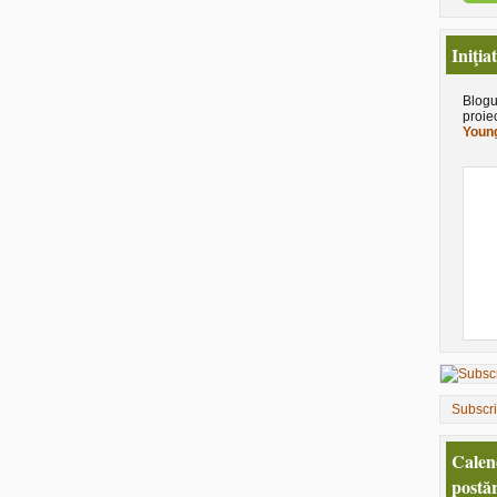
Iniţia
Blogu
proie
Young
Subscr
Calen
postăr