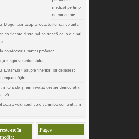
medical pe timp
de pandemie
l Blogunteer asupra redactorilor săi voluntari
ine ca fiecare dintre noi să treacă de la a simți,
ce
ia non-formală pentru profesori
 și magia voluntariatului
ul Erasmus+ asupra tinerilor: își depășesc
și prejudecățile
t în Olanda și am învățat despre democrația
pativă
lizează voluntarul care schimbă comunități în
eşte-ne în
Pages
 media: