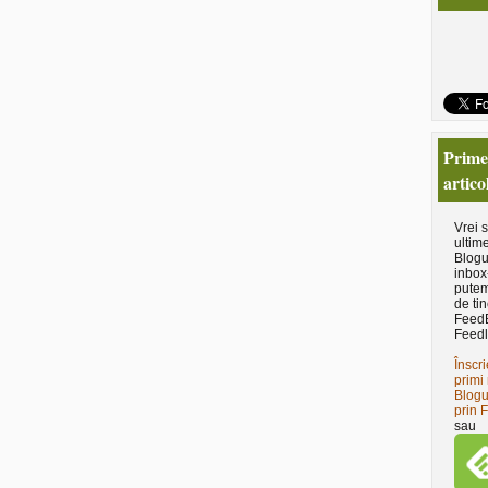
Primeş
artico
Vrei 
ultime
Blogu
inbox
putem
de tin
Feed
Feedl
Înscri
primi 
Blogu
prin 
sau