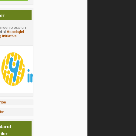
tor
nteer.ro este un
ct al
Asociației
 Initiative
.
ibe
darul
ilor