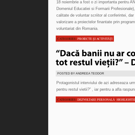
18 noiembrie a fost o zi importanta pentru
Domeniul Educatiei si Formarii Profesionale),
calitate de voluntar scriitor al conferintei, d
valorizare a proiectelor finantate prin progr
voluntariat din Romania.
CATEGORIES:
PROIECTE ŞI ACTIVITĂŢI
POSTED BY ANDREEA TEODOR
Protagonistul interviului de azi adreseaza ur
pentru restul vietii?” , iar pentru a afla raspu
CATEGORIES:
DEZVOLTARE PERSONALĂ
,
HIGHLIGHTE