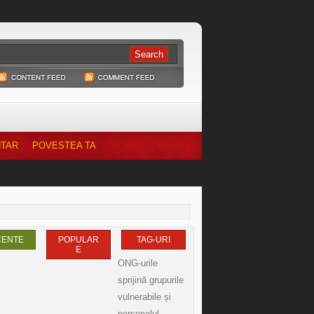
NTAR
POVESTEA TA
CENTE
POPULAR
TAG-URI
E
ONG-urile
sprijină grupurile
vulnerabile și
personalul