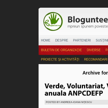
HOME
DESPRE
PARTENERI
SUSŢIN
BULETIN DE ORGANIZAŢIE
DIVERSE
F
PROIECTE ŞI ACTIVITĂŢI
RECOMANDARI
Archive fo
POSTED BY ANDREEA-IOANA NIŢESCU