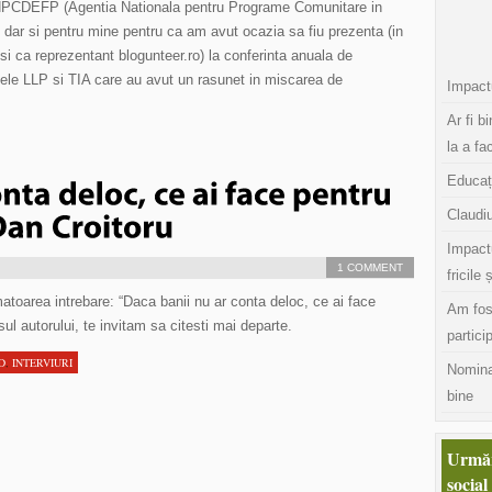
 ANPCDEFP (Agentia Nationala pentru Programe Comunitare in
 dar si pentru mine pentru ca am avut ocazia sa fiu prezenta (in
ar si ca reprezentant blogunteer.ro) la conferinta anuala de
amele LLP si TIA care au avut un rasunet in miscarea de
Impactu
Ar fi b
la a fa
Educaț
Claudiu
Impact
1 COMMENT
fricile 
matoarea intrebare: “Daca banii nu ar conta deloc, ce ai face
Am fos
nsul autorului, te invitam sa citesti mai departe.
partici
D
,
INTERVIURI
Nomina
bine
Urmăr
social