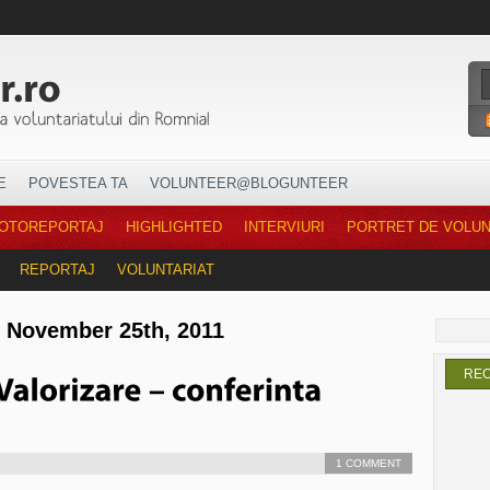
E
POVESTEA TA
VOLUNTEER@BLOGUNTEER
OTOREPORTAJ
HIGHLIGHTED
INTERVIURI
PORTRET DE VOLU
REPORTAJ
VOLUNTARIAT
r November 25th, 2011
RE
1 COMMENT