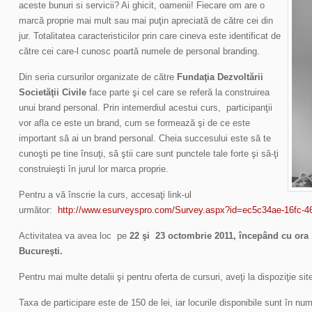
aceste bunuri si servicii? Ai ghicit, oamenii! Fiecare om are o
marcă proprie mai mult sau mai puţin apreciată de către cei din
jur. Totalitatea caracteristicilor prin care cineva este identificat de
către cei care-l cunosc poartă numele de personal branding.
Din seria cursurilor organizate de către
Fundaţia Dezvoltării
Societăţii Civile
face parte şi cel care se referă la construirea
unui brand personal. Prin intemerdiul acestui curs, participanţii
vor afla ce este un brand, cum se formează şi de ce este
important să ai un brand personal. Cheia succesului este să te
cunoşti pe tine însuţi, să ştii care sunt punctele tale forte şi să-ţi
construieşti în jurul lor marca proprie.
Pentru a vă înscrie la curs, accesaţi link-ul
următor:
http://www.esurveyspro.com/Survey.aspx?id=ec5c34ae-16fc-
Activitatea va avea loc pe
22 şi 23 octombrie 2011, începând cu ora 
Bucureşti.
Pentru mai multe detalii şi pentru oferta de cursuri, aveţi la dispoziţie si
Taxa de participare este de 150 de lei, iar locurile disponibile sunt în nu