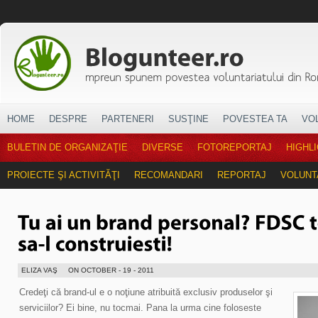
HOME
DESPRE
PARTENERI
SUSŢINE
POVESTEA TA
VO
BULETIN DE ORGANIZAŢIE
DIVERSE
FOTOREPORTAJ
HIGHL
PROIECTE ŞI ACTIVITĂŢI
RECOMANDARI
REPORTAJ
VOLUNT
ELIZA VAŞ
ON OCTOBER - 19 - 2011
Credeţi că brand-ul e o noţiune atribuită exclusiv produselor şi
serviciilor? Ei bine, nu tocmai. Pana la urma cine foloseste