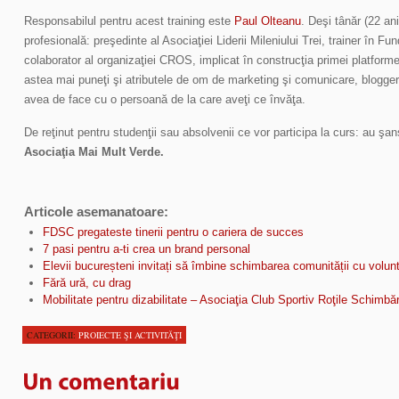
Responsabilul pentru acest training este
Paul Olteanu
. Deşi tânăr (22 an
profesională: preşedinte al Asociaţiei Liderii Mileniului Trei, trainer în 
colaborator al organizaţiei CROS, implicat în construcţia primei platforme
astea mai puneţi şi atributele de om de marketing şi comunicare, blogger 
avea de face cu o persoană de la care aveţi ce învăţa.
De reţinut pentru studenţii sau absolvenii ce vor participa la curs: au şa
Asociaţia Mai Mult Verde.
Articole asemanatoare:
FDSC pregateste tinerii pentru o cariera de succes
7 pasi pentru a-ti crea un brand personal
Elevii bucureșteni invitați să îmbine schimbarea comunității cu volunt
Fără ură, cu drag
Mobilitate pentru dizabilitate – Asociaţia Club Sportiv Roţile Schimbăr
CATEGORII:
PROIECTE ŞI ACTIVITĂŢI