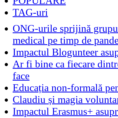
POPULARE
TAG-uri
ONG-urile sprijină grupur
medical pe timp de pand
Impactul Blogunteer asupr
Ar fi bine ca fiecare dintr
face
Educația non-formală pen
Claudiu și magia voluntar
Impactul Erasmus+ asupra t