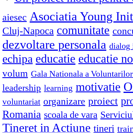
Asociatia Young Init
aiesec
comunitate
Cluj-Napoca
conc
dezvoltare personala
dialog 
educatie
echipa
educatie n
volum
Gala Nationala a Voluntarilor
O
motivatie
leadership
learning
pr
proiect
organizare
voluntariat
Romania
scoala de vara
Serviciu
Tineret in Actiune
tineri
trai