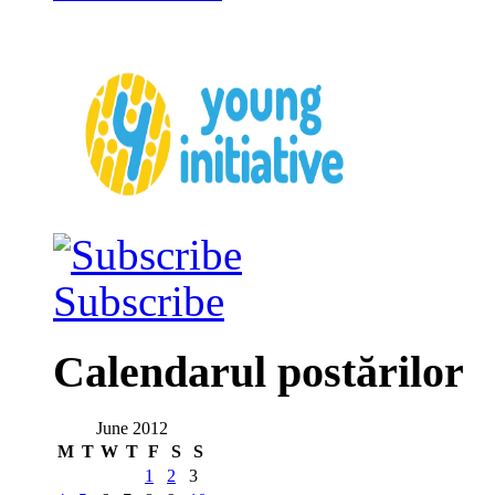
Subscribe
Calendarul postărilor
June 2012
M
T
W
T
F
S
S
1
2
3