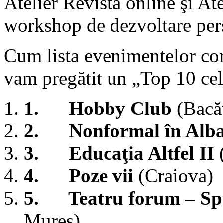
Atelier Revistă online şi At
workshop de dezvoltare per
Cum lista evenimentelor con
vam pregătit un „Top 10 cele
1.
Hobby Club
(Bacă
2.
Nonformal în Alba
3.
Educaţia Altfel II
4.
Poze vii
(Craiova)
5.
Teatru forum – Sp
Mureş)