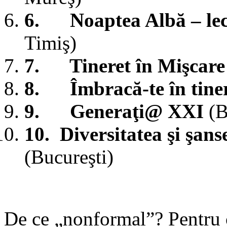
6.
Noaptea Albă – lec
Timiş)
7.
Tineret în Mişcar
8.
Îmbracă-te în tine
9.
Generaţi
@ XXI
(B
10.
Diversitatea şi şans
(Bucureşti)
De ce „nonformal”? Pentru c