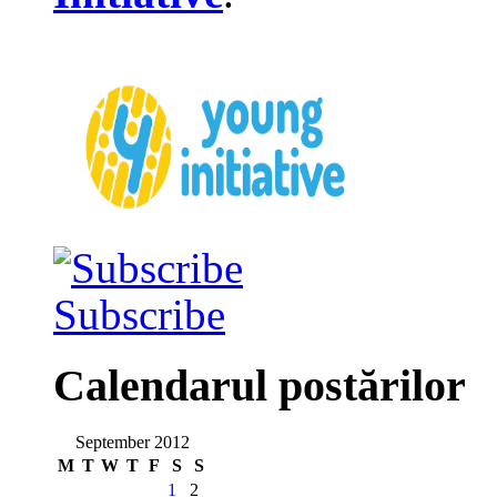
Subscribe
Calendarul postărilor
September 2012
M
T
W
T
F
S
S
1
2