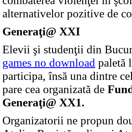
combaterea violenţei în şcol
alternativelor pozitive de c
Generaţi
@
XXI
Elevii şi studenţii din Bucu
games no download
paletă 
participa, însă una dintre c
pare cea organizată de
Fund
Generaţi
@ XX1
.
Organizatorii ne propun dou