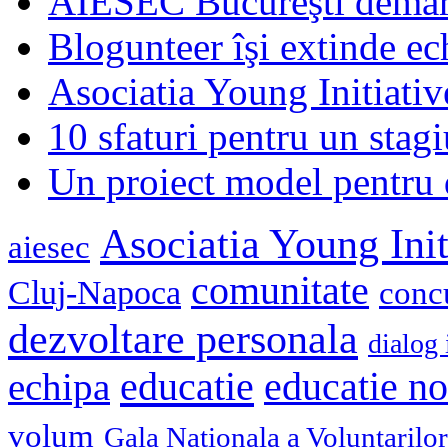
AIESEC Bucureşti demare
Blogunteer îşi extinde ec
Asociatia Young Initiati
10 sfaturi pentru un stagi
Un proiect model pentru 
Asociatia Young Init
aiesec
comunitate
Cluj-Napoca
conc
dezvoltare personala
dialog 
educatie
echipa
educatie n
volum
Gala Nationala a Voluntarilor