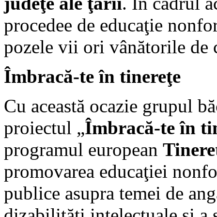
judeţe ale ţării
. În cadrul a
procedee de educaţie nonfor
pozele vii ori vânătorile de
Îmbracă-te în tinereţe
Cu această ocazie grupul b
proiectul „
Îmbracă-te în ti
programul european
Tinere
promovarea educaţiei nonfor
publice asupra temei de angaj
dizabilităţi intelectuale şi a