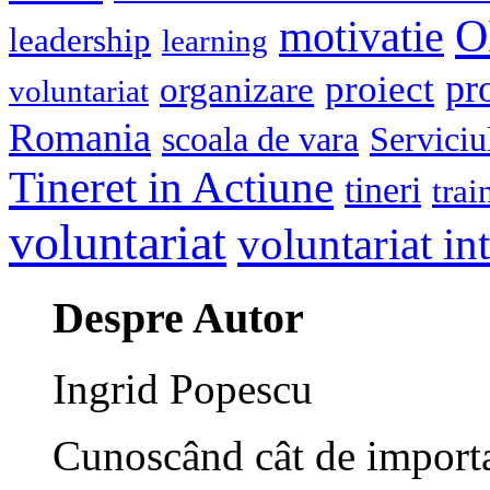
O
motivatie
leadership
learning
pr
proiect
organizare
voluntariat
Romania
scoala de vara
Serviciu
Tineret in Actiune
tineri
trai
voluntariat
voluntariat in
Despre Autor
Ingrid Popescu
Cunoscând cât de importan