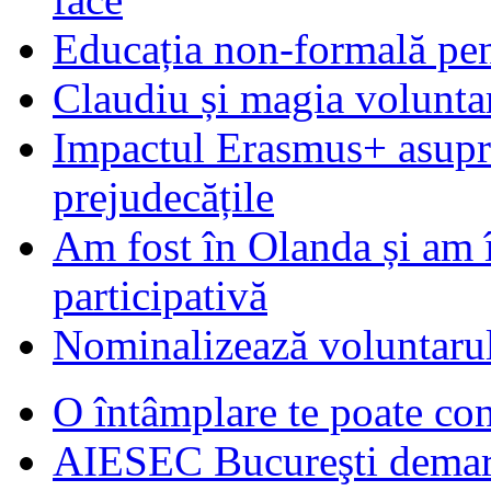
Educația non-formală pen
Claudiu și magia voluntar
Impactul Erasmus+ asupra t
prejudecățile
Am fost în Olanda și am 
participativă
Nominalizează voluntarul
O întâmplare te poate con
AIESEC Bucureşti demare