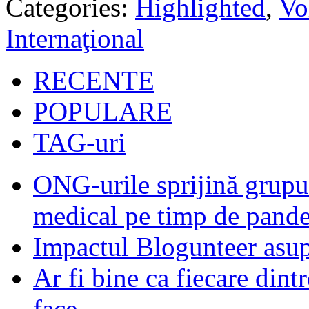
Categories:
Highlighted
,
Vo
Internaţional
RECENTE
POPULARE
TAG-uri
ONG-urile sprijină grupur
medical pe timp de pand
Impactul Blogunteer asupr
Ar fi bine ca fiecare dintr
face