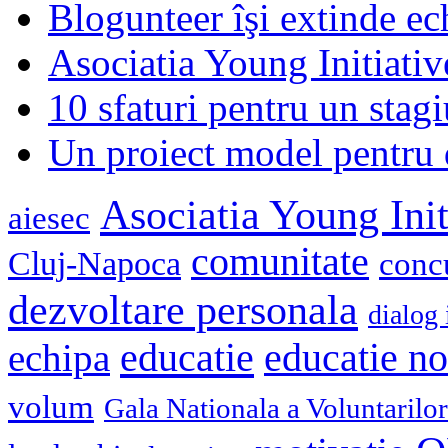
Blogunteer îşi extinde ec
Asociatia Young Initiati
10 sfaturi pentru un stagi
Un proiect model pentru 
Asociatia Young Init
aiesec
comunitate
Cluj-Napoca
conc
dezvoltare personala
dialog 
educatie
echipa
educatie n
volum
Gala Nationala a Voluntarilor