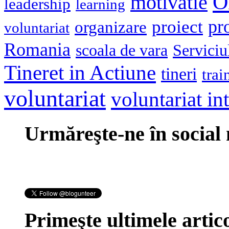
O
motivatie
leadership
learning
pr
proiect
organizare
voluntariat
Romania
scoala de vara
Serviciu
Tineret in Actiune
tineri
trai
voluntariat
voluntariat in
Urmăreşte-ne în social
Primeşte ultimele artico