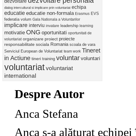
dezvoltare personala
dezvoltare
echipa
dialog intercultural si implicare prin voluntariat
educatie
educatie non-formala
Erasmus
EVS
federatia volum
Gala Nationala a Voluntarilor
implicare
interviu
invatare
leadership
learning
ONG
motivatie
oportunitati
oportunitati de
proiect
proiecte
organizare
voluntariat
Romania
responsabilitate sociala
scoala de vara
Tineret
Serviciul European de Voluntariat
team work
voluntar
in Actiune
voluntari
tineri
training
voluntariat
voluntariat
international
Despre Autor
Anca Stefana
Anca s-a alăturat echipei