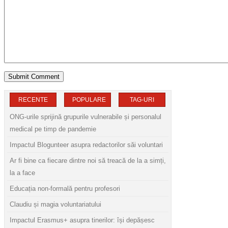
RECENTE
POPULARE
TAG-URI
ONG-urile sprijină grupurile vulnerabile și personalul
medical pe timp de pandemie
Impactul Blogunteer asupra redactorilor săi voluntari
Ar fi bine ca fiecare dintre noi să treacă de la a simți,
la a face
Educația non-formală pentru profesori
Claudiu și magia voluntariatului
Impactul Erasmus+ asupra tinerilor: își depășesc