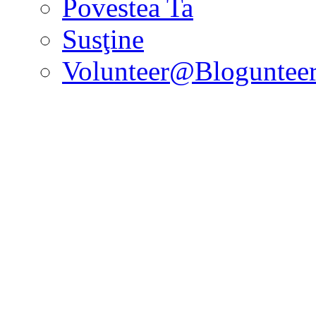
Povestea Ta
Susţine
Volunteer@Bloguntee