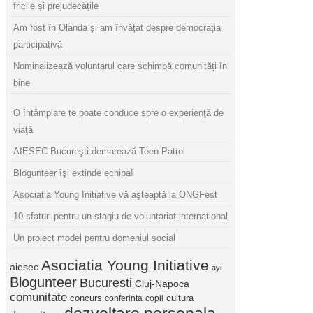
fricile și prejudecățile
Am fost în Olanda și am învățat despre democrația
participativă
Nominalizează voluntarul care schimbă comunități în
bine
O întâmplare te poate conduce spre o experienţă de
viaţă
AIESEC Bucureşti demarează Teen Patrol
Blogunteer îşi extinde echipa!
Asociatia Young Initiative vă aşteaptă la ONGFest
10 sfaturi pentru un stagiu de voluntariat international
Un proiect model pentru domeniul social
Asociatia Young Initiative
aiesec
ayi
Blogunteer
Bucuresti
Cluj-Napoca
comunitate
concurs
cultura
conferinta
copii