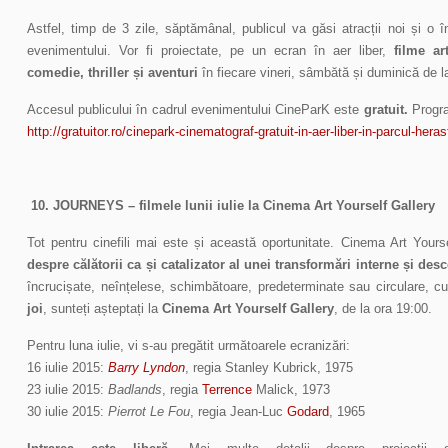
Astfel, timp de 3 zile, săptămânal, publicul va găsi atracții noi și o î
evenimentului. Vor fi proiectate, pe un ecran în aer liber,
filme ar
comedie, thriller și aventuri
în fiecare vineri, sâmbătă și duminică de l
Accesul publicului în cadrul evenimentului CineParK este
gratuit.
Progra
http://gratuitor.ro/cinepark-cinematograf-gratuit-in-aer-liber-in-parcul-heras
10.
JOURNEYS – filmele lunii iulie la Cinema Art Yourself Gallery
Tot pentru cinefili mai este și această oportunitate. Cinema Art Your
despre călătorii ca și catalizator al unei transformări
interne
și desc
încrucișate, neînțelese, schimbătoare, predeterminate sau circulare, c
joi
, sunteți așteptați la
Cinema Art Yourself Gallery
, de la ora 19:00.
Pentru luna iulie, vi s-au pregătit următoarele ecranizări:
16 iulie 2015:
Barry Lyndon
, regia Stanley Kubrick, 1975
23 iulie 2015:
Badlands
, regia
Terrence
Malick, 1973
30 iulie 2015:
Pierrot Le Fou
, regia Jean-Luc
Godard
, 1965