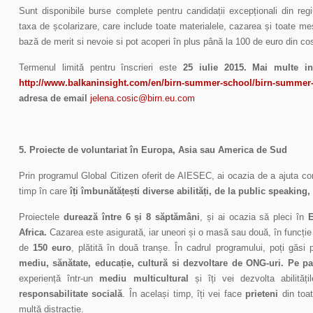
Sunt disponibile burse complete pentru candidații excepționali din reg
taxa de școlarizare, care include toate materialele, cazarea și toate me
bază de merit si nevoie si pot acoperi în plus până la 100 de euro din cost
Termenul limită pentru înscrieri este
25 iulie 2015
. Mai multe inf
http://www.balkaninsight.com/en/birn-summer-school/birn-summer-
adresa de email
jelena.cosic@birn.eu.com
5. Proiecte de voluntariat în Europa, Asia sau America de Sud
Prin programul Global Citizen oferit de AIESEC, ai ocazia de a ajuta com
timp în care
îți îmbunătățești diverse abilități, de la public speaking
Proiectele
durează între 6 și 8 săptămâni
, și ai ocazia să pleci în
E
Africa.
Cazarea este asigurată, iar uneori și o masă sau două, în funcție 
de
150 euro
, plătită în două tranșe. În cadrul programului, poți găsi 
mediu, sănătate, educație, cultură si dezvoltare de ONG-uri.
Pe par
experiență într-un
mediu multicultural
și îți vei dezvolta abilităț
responsabilitate socială
. În același timp, îți vei face
prieteni
din toat
multă distracție.