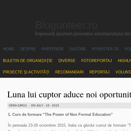
Blogunteer.ro
Împreună spunem povestea voluntariatului di
HOME
DESPRE
PARTENERI
SUSŢINE
POVESTEA TA
VO
BULETIN DE ORGANIZAŢIE
DIVERSE
FOTOREPORTAJ
HIGHL
PROIECTE ŞI ACTIVITĂŢI
RECOMANDARI
REPORTAJ
VOLUNT
Luna lui cuptor aduce noi oportunit
VERA IURCU
ON JULY - 15 - 2015
1. Curs de formare “The Power of Non Formal Education”
În perioada 23-28 octombrie 2015, Italia va găzdui cursul de formare 