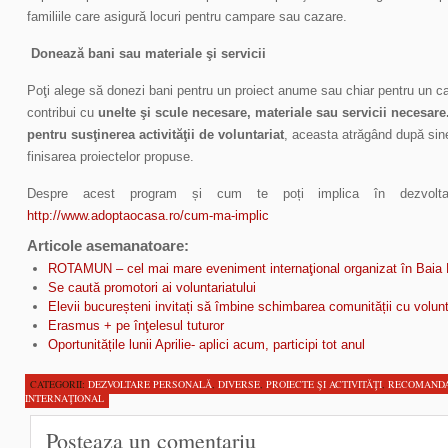
familiile care asigură locuri pentru campare sau cazare.
Donează bani sau materiale şi servicii
Poţi alege să donezi bani pentru un proiect anume sau chiar pentru un cap
contribui cu
u
nelte şi scule necesare, materiale sau servicii necesare
pentru susţinerea activităţii de voluntariat
, aceasta atrăgând după sine
finisarea proiectelor propuse.
Despre acest program și cum te poți implica în dezvoltarea
http://www.adoptaocasa.ro/cum-ma-implic
Articole asemanatoare:
ROTAMUN – cel mai mare eveniment internaţional organizat în Baia
Se caută promotori ai voluntariatului
Elevii bucureșteni invitați să îmbine schimbarea comunității cu volunt
Erasmus + pe înţelesul tuturor
Oportunitățile lunii Aprilie- aplici acum, participi tot anul
CATEGORII:
DEZVOLTARE PERSONALĂ
,
DIVERSE
,
PROIECTE ŞI ACTIVITĂŢI
,
RECOMANDA
INTERNAŢIONAL
Posteaza un comentariu