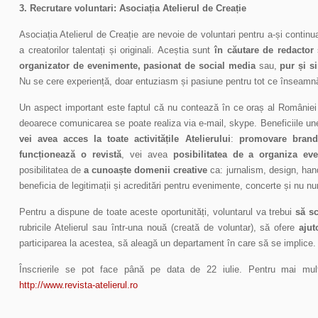
3.
Recrutare voluntari: Asociația Atelierul de Creație
Asociația Atelierul de Creație are nevoie de voluntari pentru a-și conti
a creatorilor talentați și originali. Aceștia sunt
în căutare de
redactor
organizator de evenimente, pasionat de social media
sau,
pur și s
Nu se cere experiență, doar entuziasm și pasiune pentru tot ce înseamn
Un aspect important este faptul că nu contează în ce oraș al României lo
deoarece comunicarea se poate realiza via e-mail, skype. Beneficiile une
vei avea acces la toate activitățile Atelierului
:
promovare brand
funcționează o revistă
, vei avea
posibilitatea de a organiza eve
posibilitatea de
a cunoaște domenii creative
ca: jurnalism, design, han
beneficia de legitimații și acreditări pentru evenimente, concerte și nu n
Pentru a dispune de toate aceste oportunități, voluntarul va trebui
să sc
rubricile Atelierul sau într-una nouă (creată de voluntar), să ofere
ajut
participarea la acestea, să aleagă un departament în care să se implice.
Înscrierile se pot face până pe data de 22 iulie. Pentru mai multe
http://www.revista-atelierul.ro