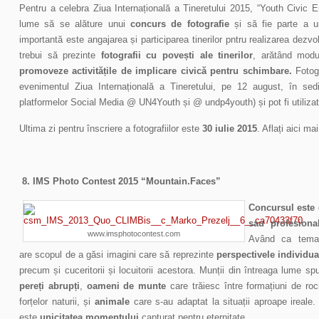
Pentru a celebra Ziua Internațională a Tineretului 2015, “Youth Civic En
lume să se alăture unui
concurs de fotografie
și să fie parte a u
importantă este angajarea și participarea tinerilor pntru realizarea dezvol
trebui să prezinte
fotografii cu povești ale tinerilor
, arătând mod
promoveze activitățile de implicare civică pentru schimbare.
Fotogr
evenimentul Ziua Internațională a Tineretului, pe 12 august, în sedi
platformelor Social Media @ UN4Youth și @ undp4youth) și pot fi utilizat
Ultima zi pentru înscriere a fotografiilor este
30 iulie 2015
. Aflați aici ma
8. IMS Photo Contest 2015 “Mountain.Faces”
Concursul este d
sau profesiona
www.imsphotocontest.com
Având ca tema
are scopul de a găsi imagini care să reprezinte
perspectivele individua
precum și cuceritorii și locuitorii acestora. Munții din întreaga lume 
pereți abrupț
i
,
oameni de munte
care trăiesc între formațiuni de roc
forțelor naturii, și
animale
care s-au adaptat la situații aproape ireale
este
unicitatea momentului
capturat pentru eternitate.