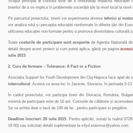
Scopul principal al cursului este de a îmbunătăți impactul educației n
tinerilor de a se implica în problemele societății (de la nivel local la nivel
Pe parcursul proiectului, tinerii vor experimenta diverse
tehnici și meto
vor analiza rolul și percepția educației nonformale în diferite țări din Eu
utilizarea educației non-formale pentru a promova diversitatea culturală 
Toate
costurile de participare sunt acoperite
de Agenția Națională din
detalii despre acest proiect și cum puteți aplica, găsiți pe pagina
aceast
iulie 2015
.
2. Curs de formare –
Tolerance: A Fact or a Fiction
Asociația Support for Youth Development din Cluj-Napoca face apel de 
intercultural
. Acesta va avea loc în Jasenie, Slovacia, în perioada 5-1
În cadrul proiectului, vor participa tineri din Slovacia, România, Bulga
minimă de participare este de 16 ani. Costurile de călătorie și acomodar
Se va achita doar o taxă de 100 de lei , pentru participare și pregătire.
Deadline înscrieri:
20 iulie 2015
. Pentru aplicări, sunați la nuărul 07
19.00) sau solicitați detalii suplimentare la s4yd.erasmus@yahoo.com.