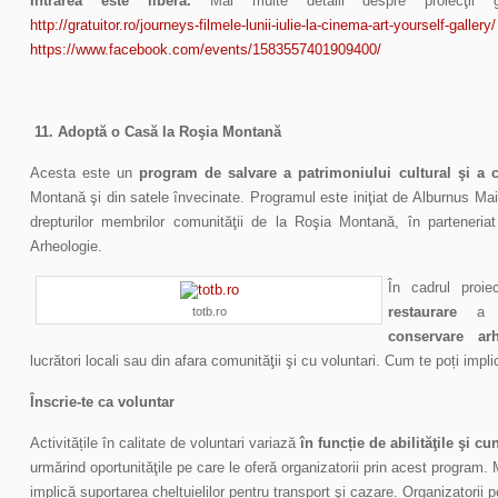
Intrarea este liberă.
Mai multe detalii despre proiecţii 
http://gratuitor.ro/journeys-filmele-lunii-iulie-la-cinema-art-yourself-gallery/
https://www.facebook.com/events/1583557401909400/
11. Adoptă o Casă la Roşia Montană
Acesta este un
program de salvare a patrimoniului cultural şi a c
Montană şi din satele învecinate. Programul este iniţiat de Alburnus Maior
drepturilor membrilor comunităţii de la Roşia Montană, în parteneria
Arheologie.
În cadrul proie
restaurare
a cl
totb.ro
conservare arhi
lucrători locali sau din afara comunităţii şi cu voluntari. Cum te poți impli
Înscrie-te ca voluntar
Activitățile în calitate de voluntari variază
în funcție de abilităţile şi cu
urmărind oportunităţile pe care le oferă organizatorii prin acest program
implică suportarea cheltuielilor pentru transport şi cazare. Organizatorii 