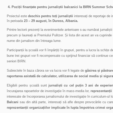
4. Poziții finanțate pentru jurnaliștii balcanici la BIRN Summer Sch
Proiectul este
deschis pentru toți jurnaliștii
interesați de reportaje de 
în perioada
23 – 29 august, în Duress, Albania.
Printre lectorii prezenți la evenimentele anterioare s-au numărat jurnali
precum și laureați ai Premiului Pulitzer. Și lista din acest an va cuprinde
nume din jurnalism din întreaga lume.
Participanții la școală vor fi împărțiți în grupuri, pentru a lucra la schițe 
bune trei grupuri vor fi recompensate cu sprijinul financiar să continue cer
seniori BIRN.
Subiectele în baza cărora se va lucra vor fi legate de
găsirea și păstrar
raportarea asistată de calculator, utilizarea de social media și sigura
Eligibili pentru școală sunt
jurnaliști cu cel puțin 3 ani de experie
încurajarea rapoartelor de investigație în mass-media lor,
reprezentanții
interesate de încorporarea jurnalismului de investigație în curriculum-ul l
Balcani
sau din altă parte, interesați să afle despre provocările cu care
reprezentanții organizațiilor implicate în lupta împotriva crimei orga