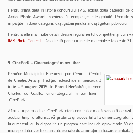
Pentru prima dată în istoria concursului IMS, există două categorii de
Aerial Photo Award
. Înscrierea în competiţie este gratuită. Premiile
împărțite în două categorii: câștigătorii juriului și câștigătorii publicului.
Pentru a afla mai multe detalii despre regulamentul competiției și cum vă pu
IMS Photo Contest
. Data limită pentru a trimite materialele foto este
31 
9.
CineParK – Cinematograf în aer liber
Primăria Municipiului București, prin Creart – Centrul
de Creație, Artă și Tradiție, redeschide în perioada
3
iulie – 9 august 2015
, în
Parcul Herăstrău
, intrarea
Charles de Gaulle, cinematograful în aer liber –
CineParK.
Aflat la a patra ediție, CineParK oferă oamenilor o altă variantă de
a-și
același timp, o
alternativă gratuită și accesibilă la cinematograful 
bucureștenii au la dispoziție un program care include aproximativ
30 de
mici spectator vor fi ecranizate
seriale de animație
în fiecare sâmbătă ș