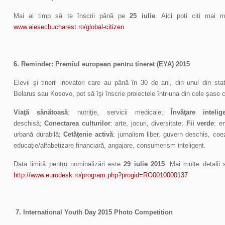
Mai ai timp să te înscrii până pe
25 iulie
. Aici poți citi mai m
www.aiesecbucharest.ro/global-citizen
6. Reminder: Premiul european pentru tineret (EYA) 2015
Elevii şi tinerii inovatori care au până în 30 de ani, din unul din st
Belarus sau Kosovo, pot să îşi înscrie proiectele într-una din cele șase c
Viaţă sănătoasă
: nutriţie, servicii medicale;
Învăţare intelig
deschisă;
Conectarea culturilor
: arte, jocuri, diversitate;
Fii verde
: e
urbană durabilă;
Cetăţenie activă
: jurnalism liber, guvern deschis, co
educaţie/alfabetizare financiară, angajare, consumerism inteligent.
Data limită pentru nominalizări este
29 iulie 2015
. Mai multe detalii 
http://www.eurodesk.ro/program.php?progid=RO0010000137
7. International Youth Day 2015 Photo Competitio
n