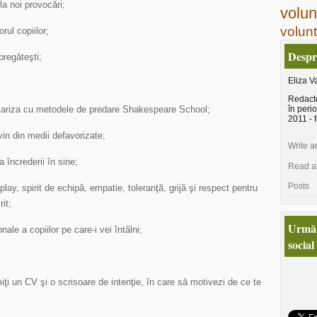
 la noi provocări;
volun
volunt
rul copiilor;
Despr
pregăteşti;
Eliza V
Redacto
miliariza cu metodele de predare Shakespeare School;
în peri
2011 - 
vin din medii defavorizate;
Write a
 încrederii în sine;
Read al
Posts
play, spirit de echipă, empatie, toleranţă, grijă şi respect pentru
rit;
Urmăr
nale a copiilor pe care-i vei întâlni;
social
miţi un CV şi o scrisoare de intenţie, în care să motivezi de ce te