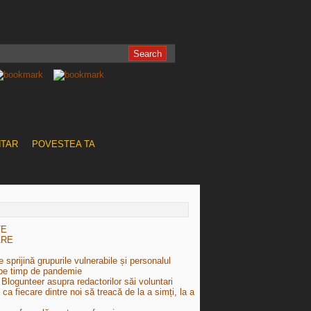
NTAR
POVESTEA TA
TE
ARE
 sprijină grupurile vulnerabile și personalul
pe timp de pandemie
Blogunteer asupra redactorilor săi voluntari
e ca fiecare dintre noi să treacă de la a simți, la a