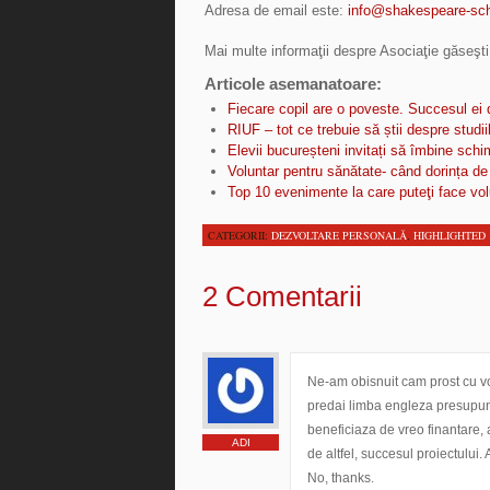
Adresa de email este:
info@shakespeare-sch
Mai multe informaţii despre Asociaţie găseşt
Articole asemanatoare:
Fiecare copil are o poveste. Succesul ei 
RIUF – tot ce trebuie să știi despre studii
Elevii bucureșteni invitați să îmbine schi
Voluntar pentru sănătate- când dorința de 
Top 10 evenimente la care puteţi face vol
CATEGORII:
DEZVOLTARE PERSONALĂ
,
HIGHLIGHTED
2 Comentarii
Ne-am obisnuit cam prost cu vol
predai limba engleza presupune
beneficiaza de vreo finantare, a
ADI
de altfel, succesul proiectului
No, thanks.