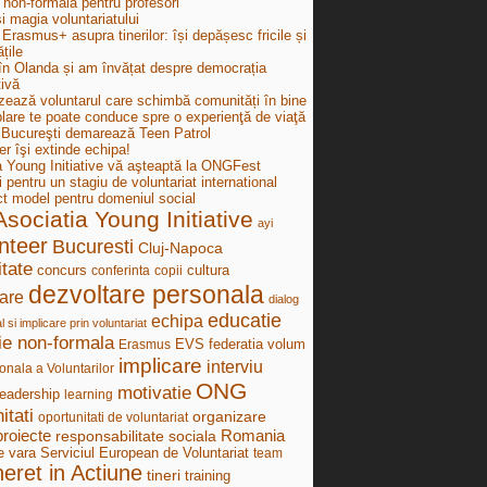
 non-formală pentru profesori
i magia voluntariatului
Erasmus+ asupra tinerilor: își depășesc fricile și
țile
în Olanda și am învățat despre democrația
tivă
zează voluntarul care schimbă comunități în bine
lare te poate conduce spre o experienţă de viaţă
ucureşti demarează Teen Patrol
r îşi extinde echipa!
a Young Initiative vă aşteaptă la ONGFest
i pentru un stagiu de voluntariat international
ct model pentru domeniul social
Asociatia Young Initiative
ayi
nteer
Bucuresti
Cluj-Napoca
tate
concurs
cultura
conferinta
copii
dezvoltare personala
are
dialog
educatie
echipa
al si implicare prin voluntariat
ie non-formala
federatia volum
Erasmus
EVS
implicare
interviu
onala a Voluntarilor
ONG
motivatie
leadership
learning
itati
organizare
oportunitati de voluntariat
proiecte
Romania
responsabilitate sociala
e vara
Serviciul European de Voluntariat
team
neret in Actiune
tineri
training