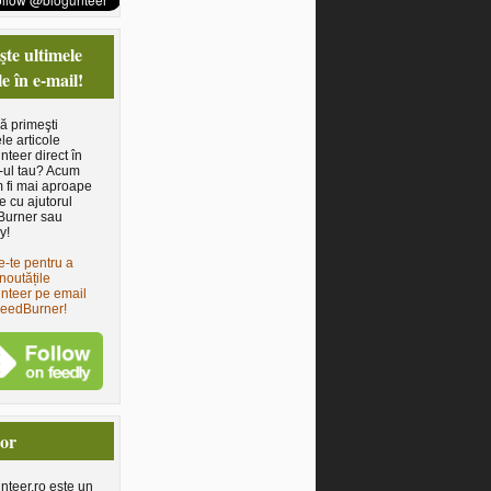
te ultimele
le în e-mail!
să primeşti
le articole
nteer direct în
-ul tau? Acum
 fi mai aproape
e cu ajutorul
Burner sau
y!
e-te pentru a
noutățile
nteer pe email
FeedBurner!
tor
nteer.ro este un