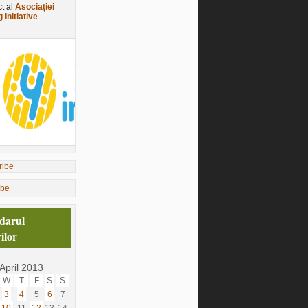
ct al
Asociației
 Initiative
.
ibe
darul
ilor
April 2013
W
T
F
S
S
3
4
5
6
7