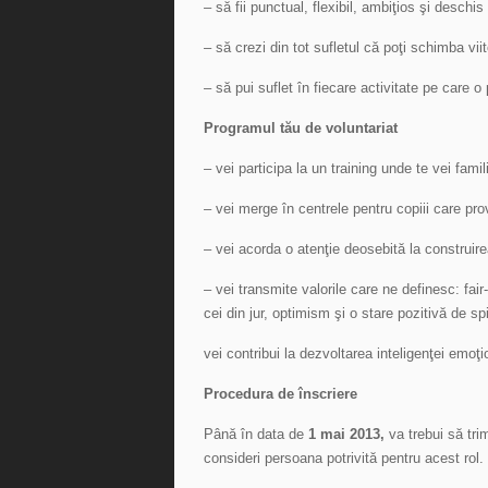
– să fii punctual, flexibil, ambiţios şi deschis
– să crezi din tot sufletul că poţi schimba viito
– să pui suflet în fiecare activitate pe care o 
Programul tău de voluntariat
– vei participa la un training unde te vei fa
– vei merge în centrele pentru copiii care pro
– vei acorda o atenţie deosebită la construirea
– vei transmite valorile care ne definesc: fair-
cei din jur, optimism şi o stare pozitivă de spi
vei contribui la dezvoltarea inteligenţei emoţio
Procedura de înscriere
Până în data de
1 mai 2013,
va trebui să tri
consideri persoana potrivită pentru acest rol.