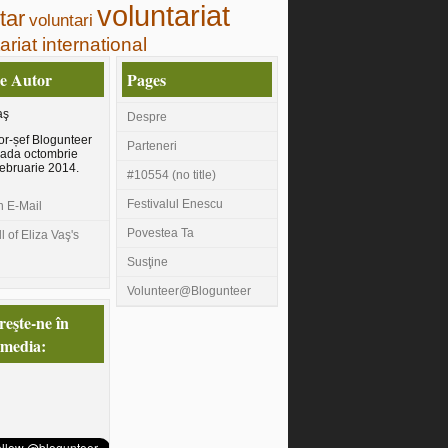
voluntariat
tar
voluntari
ariat international
e Autor
Pages
aş
Despre
r-șef Blogunteer
Parteneri
oada octombrie
februarie 2014.
#10554 (no title)
Festivalul Enescu
n E-Mail
Povestea Ta
l of Eliza Vaş's
Susţine
Volunteer@Blogunteer
eşte-ne în
 media: