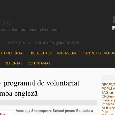
.ro
ea voluntariatului din România!
E
POVESTEA TA
VOLUNTEER@BLOGUNTEER
OTOREPORTAJ
HIGHLIGHTED
INTERVIURI
PORTRET DE VOLU
REPORTAJ
VOLUNTARIAT
– programul de voluntariat
RECEN
POPUL
limba engleză
TAG-uri
ONG-urile
medical 
Impactul 
Ar fi bin
Asociaţia Shakespeare School pentru Educaţie
a
face