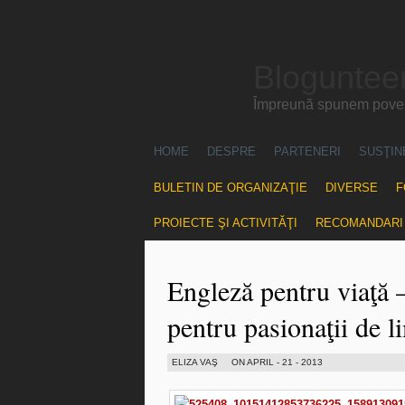
Blogunteer
Împreună spunem povest
HOME
DESPRE
PARTENERI
SUSŢIN
BULETIN DE ORGANIZAŢIE
DIVERSE
F
PROIECTE ŞI ACTIVITĂŢI
RECOMANDARI
Engleză pentru viaţă 
pentru pasionaţii de 
ELIZA VAŞ
ON APRIL - 21 - 2013