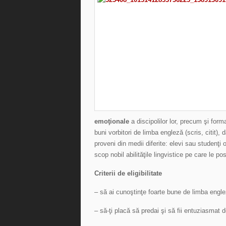
emoţionale
a discipolilor lor, precum şi forma
buni vorbitori de limba engleză (scris, citit),
proveni din medii diferite: elevi sau studenţi
scop nobil abilităţile lingvistice pe care le po
Criterii de eligibilitate
– să ai cunoştinţe foarte bune de limba engle
– să-ţi placă să predai şi să fii entuziasmat 