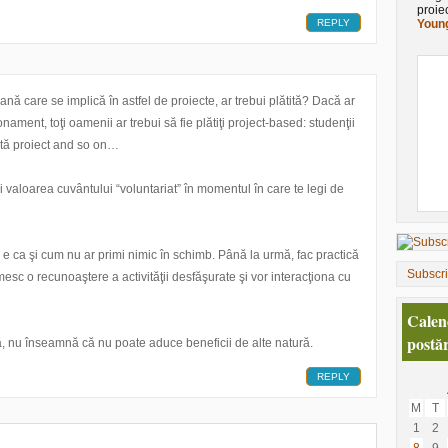
proie
REPLY
Young
ană care se implică în astfel de proiecte, ar trebui plătită? Dacă ar
ament, toţi oamenii ar trebui să fie plătiţi project-based: studenţii
oltă proiect and so on…
 valoarea cuvântului “voluntariat” în momentul în care te legi de
nu e ca şi cum nu ar primi nimic în schimb. Până la urmă, fac practică
Subscr
mesc o recunoaştere a activităţii desfăşurate şi vor interacţiona cu
Calen
postăr
tă, nu înseamnă că nu poate aduce beneficii de alte natură.
REPLY
M
T
1
2