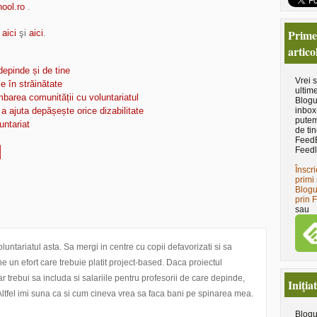
ool.ro
.
Primeş
i
aici
şi
aici
.
artico
depinde și de tine
Vrei 
le în străinătate
ultime
mbarea comunității cu voluntariatul
Blogu
inbox
a ajuta depășește orice dizabilitate
putem
untariat
de tin
Feed
Feedl
Înscri
primi 
Blogu
prin 
sau
untariatul asta. Sa mergi in centre cu copii defavorizati si sa
 un efort care trebuie platit project-based. Daca proiectul
r trebui sa includa si salariile pentru profesorii de care depinde,
Iniţia
. Altfel imi suna ca si cum cineva vrea sa faca bani pe spinarea mea.
Blogu