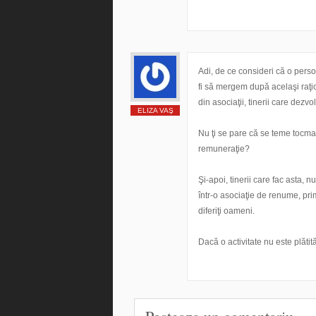
Adi, de ce consideri că o perso
fi să mergem după acelaşi raţion
din asociaţii, tinerii care dezv
ELIZA VAŞ
Nu ţi se pare că se teme tocmai
remuneraţie?
Şi-apoi, tinerii care fac asta, 
într-o asociaţie de renume, pri
diferiţi oameni.
Dacă o activitate nu este plăti