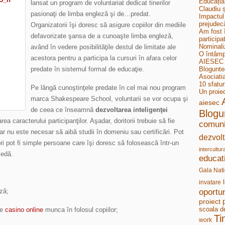
Educația
lansat un program de voluntariat dedicat tinerilor
Claudiu ș
pasionaţi de limba engleză şi de…predat.
Impactul 
prejudecă
Organizatorii îşi doresc să asigure copiilor din mediile
Am fost 
defavorizate şansa de a cunoaşte limba engleză,
participa
Nominali
având în vedere posibilităţile destul de limitate ale
O întâmp
acestora pentru a participa la cursuri în afara celor
AIESEC B
predate în sistemul formal de educaţie.
Bloguntee
Asociati
10 sfatur
Pe lângă cunoştinţele predate în cel mai nou program
Un proie
marca Shakespeare School, voluntarii se vor ocupa şi
aiesec
de ceea ce înseamnă
dezvoltarea inteligenţei
Blogu
rea caracterului participanţilor. Aşadar, doritorii trebuie să fie
comuni
 dar nu este necesar să aibă studii în domeniu sau certificări. Pot
dezvolt
 ori pot fi simple persoane care îşi doresc să folosească într-un
intercultur
sedă.
educat
Gala Nati
invatare
ză;
oportun
proiect
scoala d
de
casino online
munca în folosul copiilor;
Ti
work