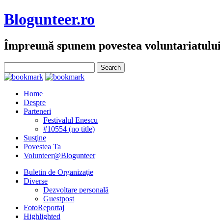
Blogunteer.ro
Împreună spunem povestea voluntariatulu
Home
Despre
Parteneri
Festivalul Enescu
#10554 (no title)
Susţine
Povestea Ta
Volunteer@Blogunteer
Buletin de Organizaţie
Diverse
Dezvoltare personală
Guestpost
FotoReportaj
Highlighted