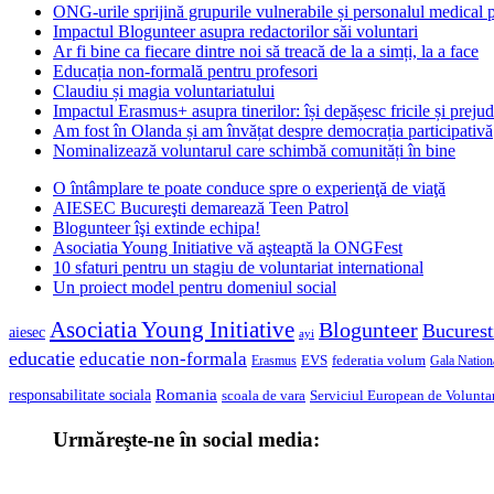
ONG-urile sprijină grupurile vulnerabile și personalul medical
Impactul Blogunteer asupra redactorilor săi voluntari
Ar fi bine ca fiecare dintre noi să treacă de la a simți, la a face
Educația non-formală pentru profesori
Claudiu și magia voluntariatului
Impactul Erasmus+ asupra tinerilor: își depășesc fricile și prejud
Am fost în Olanda și am învățat despre democrația participativă
Nominalizează voluntarul care schimbă comunități în bine
O întâmplare te poate conduce spre o experienţă de viaţă
AIESEC Bucureşti demarează Teen Patrol
Blogunteer îşi extinde echipa!
Asociatia Young Initiative vă aşteaptă la ONGFest
10 sfaturi pentru un stagiu de voluntariat international
Un proiect model pentru domeniul social
Asociatia Young Initiative
Blogunteer
Bucurest
aiesec
ayi
educatie
educatie non-formala
federatia volum
EVS
Gala Nationa
Erasmus
Romania
responsabilitate sociala
scoala de vara
Serviciul European de Voluntar
Urmăreşte-ne în social media: