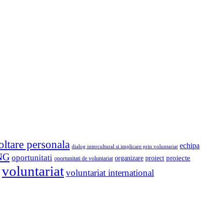
oltare personala
echipa
dialog intercultural si implicare prin voluntariat
NG
oportunitati
proiect
proiecte
organizare
oportunitati de voluntariat
voluntariat
voluntariat international