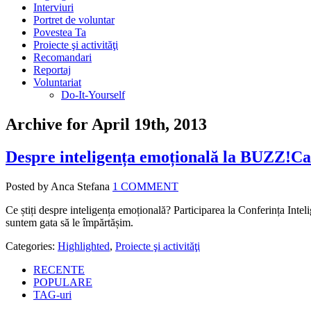
Interviuri
Portret de voluntar
Povestea Ta
Proiecte şi activităţi
Recomandari
Reportaj
Voluntariat
Do-It-Yourself
Archive for April 19th, 2013
Despre inteligența emoțională la BUZZ!C
Posted by Anca Stefana
1 COMMENT
Ce știți despre inteligența emoțională? Participarea la Conferința Inte
suntem gata să le împărtășim.
Categories:
Highlighted
,
Proiecte şi activităţi
RECENTE
POPULARE
TAG-uri