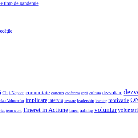
 pe timp de pandemie
ecățile
dezv
i
comunitate
dezvoltare
Cluj-Napoca
concurs
cultura
copii
conferinta
O
implicare
motivatie
interviu
la a Voluntarilor
invatare
leadership
learning
voluntar
Tineret in Actiune
voluntari
iat
tineri
team work
training