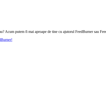
l tau? Acum putem fi mai aproape de tine cu ajutorul FeedBurner sau Fee
edBurner!