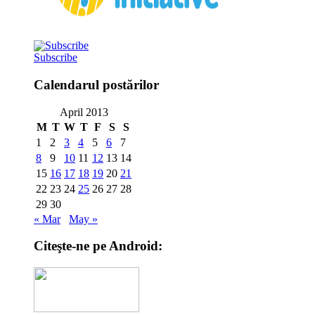
Subscribe
Calendarul postărilor
April 2013
M
T
W
T
F
S
S
1
2
3
4
5
6
7
8
9
10
11
12
13
14
15
16
17
18
19
20
21
22
23
24
25
26
27
28
29
30
« Mar
May »
Citeşte-ne pe Android: