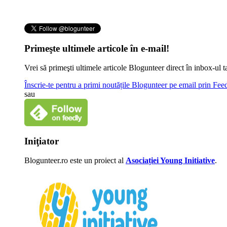
Primeşte ultimele articole în e-mail!
Vrei să primeşti ultimele articole Blogunteer direct în inbox-u
Înscrie-te pentru a primi noutățile Blogunteer pe email prin Fe
sau
Iniţiator
Blogunteer.ro este un proiect al
Asociației Young Initiative
.