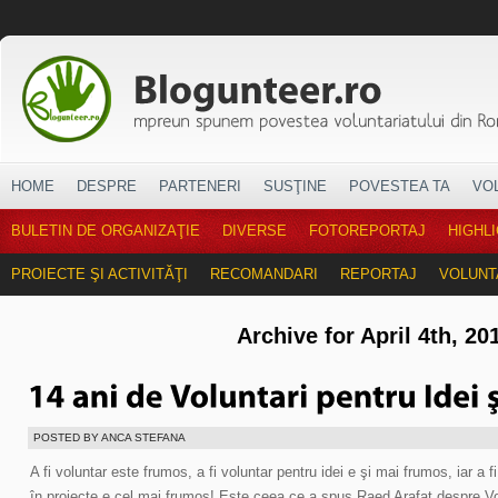
HOME
DESPRE
PARTENERI
SUSŢINE
POVESTEA TA
VO
BULETIN DE ORGANIZAŢIE
DIVERSE
FOTOREPORTAJ
HIGHL
PROIECTE ŞI ACTIVITĂŢI
RECOMANDARI
REPORTAJ
VOLUNT
Archive for April 4th, 20
POSTED BY ANCA STEFANA
A fi voluntar este frumos, a fi voluntar pentru idei e şi mai frumos, iar a 
în proiecte e cel mai frumos! Este ceea ce a spus Raed Arafat despre Volu