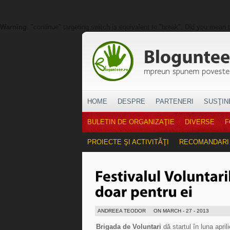
Warning
: "continue" targeting switch is equivalent to "break". Did you mean 
HOME
DESPRE
PARTENERI
SUSŢIN
BULETIN DE ORGANIZAŢIE
DIVERSE
F
PROIECTE ŞI ACTIVITĂŢI
RECOMANDARI
ANDREEA TEODOR
ON MARCH - 27 - 2013
Brigada de Voluntari
dă startul în luna april