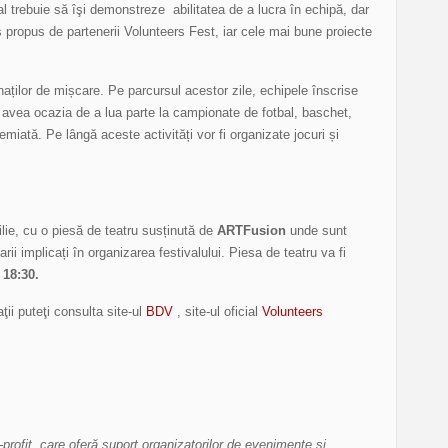
val trebuie să îşi demonstreze abilitatea de a lucra în echipă, dar
rs propus de partenerii Volunteers Fest, iar cele mai bune proiecte
naților de mișcare. Pe parcursul acestor zile, echipele înscrise
or avea ocazia de a lua parte la campionate de fotbal, baschet,
emiată. Pe lângă aceste activități vor fi organizate jocuri și
ilie, cu o piesă de teatru susținută de
ARTFusion
unde sunt
arii implicați în organizarea festivalului. Piesa de teatru va fi
a
18:30.
ţii puteţi consulta site-ul
BDV
, site-ul oficial
Volunteers
profit, care oferă suport organizatorilor de evenimente şi