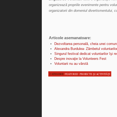
organizează propriile evenimente pentru volun
organizatorii din domeniul divertismentului, c
Articole asemanatoare:
Dezvoltarea personală, cheia unei comunic
Alexandra Burdulea- Zâmbetul voluntarilo
Singurul festival dedicat voluntarilor îşi r
Despre inovaţie la Volunteers Fest
Voluntarii nu au vârstă
CATEGORII:
FEATURED
,
PROIECTE ŞI ACTIVITĂŢI