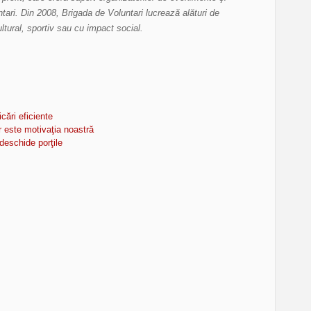
tari. Din 2008, Brigada de Voluntari lucrează alături de
ultural, sportiv sau cu impact social.
ări eficiente
r este motivaţia noastră
edeschide porţile