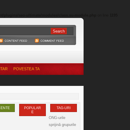
nt/plugins/seo-ultimate/modules/class.su-module.php
on line
1195
NTAR
POVESTEA TA
CENTE
POPULAR
TAG-URI
E
ONG-urile
sprijină grupurile