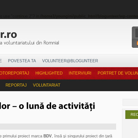
to use "continue 2"? in
/home1/youngini/public_html/blogunteer/wp-conte
E
POVESTEA TA
VOLUNTEER@BLOGUNTEER
OTOREPORTAJ
HIGHLIGHTED
INTERVIURI
PORTRET DE VOLU
REPORTAJ
VOLUNTARIAT
RE
ie primului proiect marca
BDV
, însă şi singurului
proiect din ţară