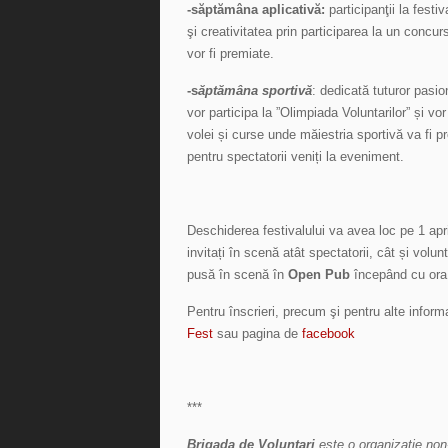
-săptămâna aplicativă:
participanţii la festi
şi creativitatea prin participarea la un concu
vor fi premiate.
-s
ăptămâna sportivă
: dedicată tuturor pasio
vor participa la ”Olimpiada Voluntarilor” și v
volei și curse unde măiestria sportivă va fi pr
pentru spectatorii veniți la eveniment.
Deschiderea festivalului va avea loc pe 1 apr
invitați în scenă atât spectatorii, cât și volunt
pusă în scenă în
Open Pub
începând cu or
Pentru înscrieri, precum şi pentru alte informa
Fest
sau pagina de
facebook
***
Brigada de Voluntari
este o organizaţie non-