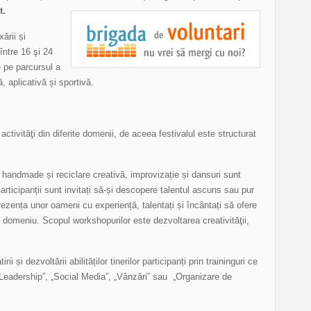
t.
ării și
între 16 şi 24
e pe parcursul a
 aplicativă și sportivă.
activităţi din diferite domenii, de aceea festivalul este structurat
, handmade și reciclare creativă, improvizație și dansuri sunt
articipanții sunt invitați să-și descopere talentul ascuns sau pur
prezența unor oameni cu experiență, talentați și încântați să ofere
n domeniu. Scopul workshopurilor este dezvoltarea creativităţii,
rii și dezvoltării abilităților tinerilor participanți prin traininguri ce
Leadership”, „Social Media”, „Vânzări” sau „Organizare de