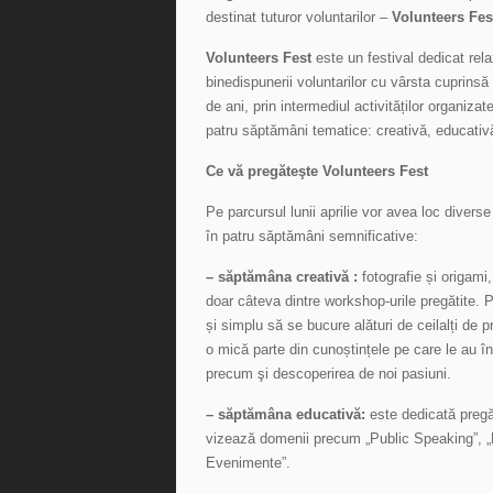
destinat tuturor voluntarilor –
Volunteers Fes
Volunteers Fest
este un festival dedicat relax
binedispunerii voluntarilor cu vârsta cuprinsă 
de ani, prin intermediul activităților organizat
patru săptămâni tematice: creativă, educativă,
Ce vă pregăteşte Volunteers Fest
Pe parcursul lunii aprilie vor avea loc diverse 
în patru săptămâni semnificative:
– săptămâna creativă :
fotografie și origami
doar câteva dintre workshop-urile pregătite. P
și simplu să se bucure alături de ceilalți de 
o mică parte din cunoștințele pe care le au î
precum şi descoperirea de noi pasiuni.
– săptămâna educativă:
este
dedicată pregăti
vizează domenii precum „Public Speaking”, „
Evenimente”.