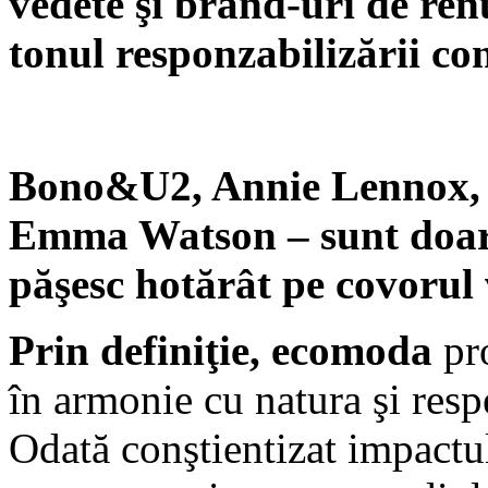
vedete
şi brand-uri de re
tonul responzabilizării co
Bono&U2, Annie Lennox, 
Emma Watson – sunt doar c
păşesc hotărât pe covorul 
Prin definiţie
,
ecomoda
pro
în armonie cu natura şi res
Odată conştientizat impactul