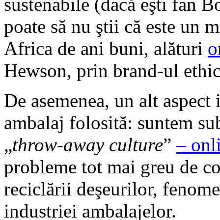
sustenabile (dacă eşti fan B
poate să nu ştii că este un m
Africa de ani buni, alături
o
Hewson, prin brand-ul ethi
De asemenea, un alt aspect i
ambalaj folosită: suntem sub
„
throw-away culture
”
– onl
probleme tot mai greu de con
reciclării deşeurilor, fenom
industriei ambalajelor.