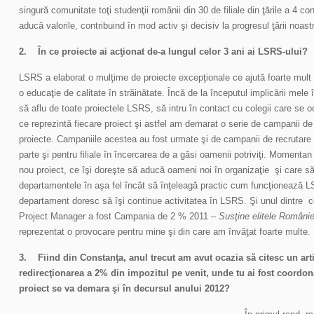
singură comunitate toţi studenţii românii din 30 de filiale din ţările a 4 co
aducă valorile, contribuind în mod activ şi decisiv la progresul ţării noast
2.
În ce proiecte ai acţionat de-a lungul celor 3 ani ai LSRS-ului?
LSRS a elaborat o mulţime de proiecte excepţionale ce ajută foarte mult l
o educaţie de calitate în străinătate. Încă de la începutul implicării me
să aflu de toate proiectele LSRS, să intru în contact cu colegii care se 
ce reprezintă fiecare proiect şi astfel am demarat o serie de campanii de
proiecte. Campaniile acestea au fost urmate şi de campanii de recrutare 
parte şi pentru filiale în încercarea de a găsi oamenii potriviţi. Momenta
nou proiect, ce îşi doreşte să aducă oameni noi în organizaţie şi care să f
departamentele în aşa fel încât să înţeleagă practic cum funcţionează L
departament doresc să îşi continue activitatea în LSRS. Şi unul dintre c
Project Manager a fost Campania de 2 % 2011 –
Susţine elitele Românie
reprezentat o provocare pentru mine şi din care am învăţat foarte multe.
3.
Fiind din Constanţa, anul trecut am avut ocazia să citesc un art
redirecţionarea a 2% din impozitul pe venit, unde tu ai fost
coordon
proiect se va demara şi în decursul anului 2012?