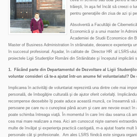
trăieşti, în aşa fel încât să creezi o
pentru generaţiile din ziua de azi şi p
Absolventă a Facultăţii de Cibernetică
Economică şi a unui master în Adminis
Academiei de Studii Economice din Bu
Master of Business Administration în străinatate, deoarece experienţa un
în succesul profesional. Aşadar, în calitate de Director HR al LSRS-ulu
proiectele Ligii Studenţilor Români din Străinătate şi începutul implicării
1.
Făcând parte din D
epartamentul de Dez
voltare
al
Ligii Studenţil
voluntar consideri că te-a ajutat într-un anume fel voluntariatul? D
Implicarea în activităţi de voluntariat reprezintă una dintre cele mai impo
personală, de îmbogăţire culturală şi de ajutor oferit celorlalţi.
Implicându
recompense deosebite îţi poate aduce această muncă, ce înseamnă să ac
persoane pe care nu o cunoşteai până acum şi care are nevoie exact în 
poate schimba întreaga viaţă. În momentul în care îmi dau seama că am 
cea mai mare realizare a mea. Aici am cunoscut nişte oameni extraordin
multe de învăţat şi experienţa practică castigată, m-a ajutat foarte mult în
personale cât şi profesionale. Am ales LSRS fiindcă este singura organi