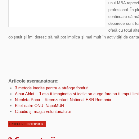
unui MBA reprezi
profesional. În p
continuare să mă 
deoarece sunt fo
oferă cu totul alt
obişnuit şi îmi doresc să mă pot implica şi mai mult în activităţi de carita
Articole asemanatoare:
3 metode inedite pentru a strânge fonduri
Ainur Ablai – “Lasa-ti imaginatia si ideile sa curga fara sa-ti impui limi
Nicoleta Popa – Reprezentant National ESN Romania
Bilet catre ONU: NapoMUN
Claudiu și magia voluntariatului
CATEGORII:
INTERVIURI