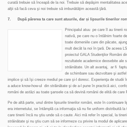
curată trebuie să înceapă de la noi. Trebuie să depăşim mentalitatea ac
alţii să facă ceva şi noi trebuie să imbunătăţim această ţără.
7.
După părerea ta care sunt atuurile, dar și lipsurile tinerilor r
Principalul atuu pe care îl au tinerii r
nativă, pe care nu o întâlnim foarte de
toate domeniile care din păcate, ajung 
mult decât la noi în ţară. De aceea LS
proiectul GALA Studenţilor Români di
rezultatele academice deosebite ale stu
străinătate. Un alt avantaj, ar fi fap
de schimbare sau dezvoltare şi astfel 
implice şi să îşi creeze mediul pe care şi-l doresc. Experienţa de studii î
a aduce know-how-ul din străinătate şi de a-l pune în practică aici, confor
români de astăzi au toate şansele ca să devină românii de elită de care
Pe de altă parte, unul dintre lipsurile tinerilor români, este în continuare 
era internetului, se întâmplă ca informaţia să nu fie uniform distribuită la
care tinerii încă nu ştiu unde să o caute. Aici mă refer în special, la tine
străinătate şi nu ştiu cum să se informeze cu privire la modul de aplicare 