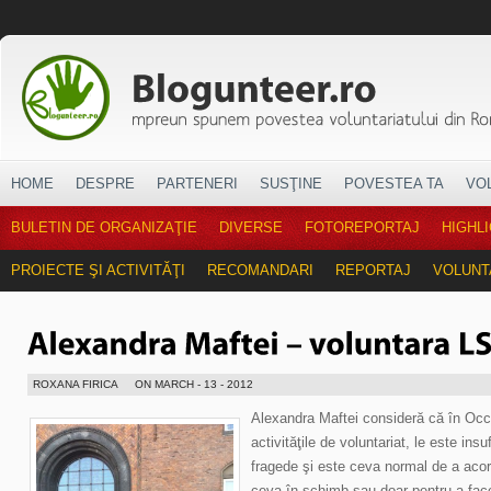
HOME
DESPRE
PARTENERI
SUSŢINE
POVESTEA TA
VO
BULETIN DE ORGANIZAŢIE
DIVERSE
FOTOREPORTAJ
HIGHL
PROIECTE ŞI ACTIVITĂŢI
RECOMANDARI
REPORTAJ
VOLUNT
ROXANA FIRICA
ON MARCH - 13 - 2012
Alexandra Maftei consideră că în Occi
activităţile de voluntariat, le este ins
fragede şi este ceva normal de a acord
ceva în schimb sau doar pentru a face