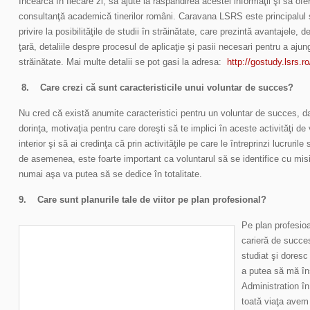
încearcă în fiecare zi, să ajute la răspândirea acestei informaţii şi să of
consultanţă academică tinerilor români. Caravana LSRS este principalul ş
privire la posibilităţile de studii în străinătate, care prezintă avantajele, 
ţară, detaliile despre procesul de aplicaţie şi pasii necesari pentru a ajung
străinătate. Mai multe detalii se pot gasi la adresa:
http://gostudy.lsrs.ro
8.
Care crezi că sunt caracteristicile unui voluntar de succes?
Nu cred că există anumite caracteristici pentru un voluntar de succes, d
dorinţa, motivaţia pentru care doreşti să te implici în aceste activităţi de
interior şi să ai credinţa că prin activităţile pe care le întreprinzi lucruril
de asemenea, este foarte important ca voluntarul să se identifice cu misi
numai aşa va putea să se dedice în totalitate.
9.
Care sunt planurile tale de viitor pe plan profesional?
Pe plan profesioa
carieră de succe
studiat şi doresc
a putea să mă în
Administration în
toată viaţa avem 