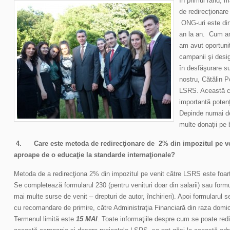
În primul rand, 
de redirecţionare
ONG-uri este din
an la an. Cum a
am avut oportunit
campanii şi desig
în desfăşurare s
nostru, Cătălin
LSRS. Această c
importantă poten
Depinde numai de
multe donaţii pe
4.
Care este metoda de redirecţionare de 2% din impozitul pe ven
aproape de o educaţie la standarde internaţionale?
Metoda de a redirecţiona 2% din impozitul pe venit către LSRS este foart
Se completează formularul 230 (pentru venituri doar din salarii) sau formul
mai multe surse de venit – drepturi de autor, închirieri). Apoi formularul se
cu recomandare de primire, către Administraţia Financiară din raza domic
Termenul limită este
15 MAI
. Toate informaţiile despre cum se poate redi