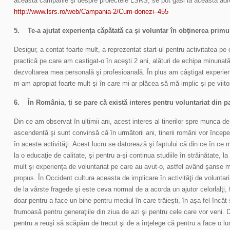
această campanie şi despre proiectele LSRS, se pot găsi la această adr
http://www.lsrs.ro/web/Campania-2/Cum-donezi–455
5.
Te-a ajutat experienţa căpătată ca şi voluntar în obţinerea primu
Desigur, a contat foarte mult, a reprezentat start-ul pentru activitatea p
practică pe care am castigat-o în aceşti 2 ani, alături de echipa minunată
dezvoltarea mea personală şi profesioanală. În plus am câştigat experien
m-am apropiat foarte mult şi în care mi-ar plăcea să mă implic şi pe viito
6.
În România, ţi se pare că există interes pentru voluntariat din pa
Din ce am observat în ultimii ani, acest interes al tinerilor spre munca de 
ascendentă şi sunt convinsă că în următorii ani, tinerii români vor încep
în aceste activităţi. Acest lucru se datorează şi faptului că din ce în ce m
la o educaţie de calitate, şi pentru a-şi continua studiile în străinătate, l
mult şi experienţa de voluntariat pe care au avut-o, astfel având şanse 
propus. În Occident cultura aceasta de implicare în activităţi de voluntaria
de la vârste fragede şi este ceva normal de a acorda un ajutor celorlalţi
doar pentru a face un bine pentru mediul în care trăieşti, în aşa fel încâ
frumoasă pentru generaţiile din ziua de azi şi pentru cele care vor veni. 
pentru a reuşi să scăpăm de trecut şi de a înţelege că pentru a face o 