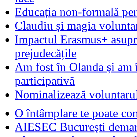
Educația non-formală pen
Claudiu și magia voluntar
Impactul Erasmus+ asupra t
prejudecățile
Am fost în Olanda și am 
participativă
Nominalizează voluntarul
O întâmplare te poate con
AIESEC Bucureşti demare