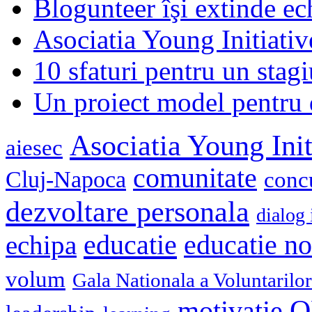
Blogunteer îşi extinde ec
Asociatia Young Initiati
10 sfaturi pentru un stagi
Un proiect model pentru 
Asociatia Young Init
aiesec
comunitate
Cluj-Napoca
conc
dezvoltare personala
dialog 
educatie
echipa
educatie n
volum
Gala Nationala a Voluntarilor
O
motivatie