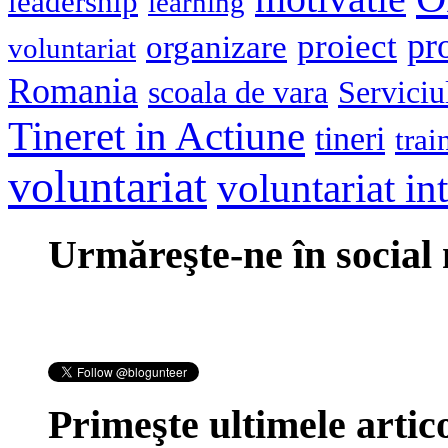
leadership
learning
pr
proiect
organizare
voluntariat
Romania
scoala de vara
Serviciu
Tineret in Actiune
tineri
trai
voluntariat
voluntariat in
Urmăreşte-ne în social
Primeşte ultimele artico