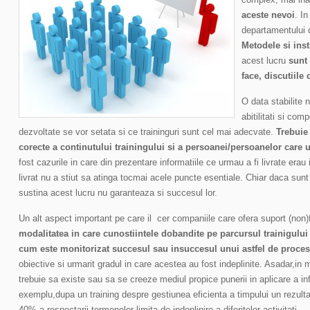
aceste nevoi
. In
departamentului 
Metodele si ins
acest lucru
sunt 
face, discutiile
O data stabilite n
abitilitati si co
dezvoltate se vor setata si ce traininguri sunt cel mai adecvate.
Trebuie 
corecte a continutului trainingului si a persoanei/persoanelor care 
fost cazurile in care din prezentare informatiile ce urmau a fi livrate era
livrat nu a stiut sa atinga tocmai acele puncte esentiale. Chiar daca sun
sustina acest lucru nu garanteaza si succesul lor.
Un alt aspect important pe care il cer companiile care ofera suport (non
modalitatea in care cunostiintele dobandite pe parcursul trainigului
cum este monitorizat succesul sau insuccesul unui astfel de proces
obiective si urmarit gradul in care acestea au fost indeplinite. Asadar,in m
trebuie sa existe sau sa se creeze mediul propice punerii in aplicare a in
exemplu,dupa un training despre gestiunea eficienta a timpului un rezultat
40% a respectarii termenelor limita de indeplinire a diferitelor activitati.