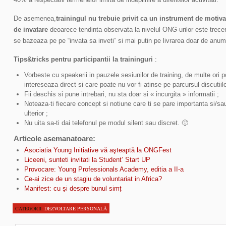
De asemenea,
trainingul nu trebuie privit ca un instrument de motiva
de invatare
deoarece tendinta observata la nivelul ONG-urilor este trecer
se bazeaza pe pe “invata sa inveti” si mai putin pe livrarea doar de anum
Tips&tricks pentru participantii la traininguri
:
Vorbeste cu speakerii in pauzele sesiunilor de training, de multe ori po
intereseaza direct si care poate nu vor fi atinse pe parcursul discutiilo
Fii deschis si pune intrebari, nu sta doar si « incurgita » informatii ;
Noteaza-ti fiecare concept si notiune care ti se pare importanta si/sau
ulterior ;
Nu uita sa-ti dai telefonul pe modul silent sau discret. 🙂
Articole asemanatoare:
Asociatia Young Initiative vă aşteaptă la ONGFest
Liceeni, sunteti invitati la Student’ Start UP
Provocare: Young Professionals Academy, editia a II-a
Ce-ai zice de un stagiu de voluntariat in Africa?
Manifest: cu și despre bunul simț
CATEGORII:
DEZVOLTARE PERSONALĂ