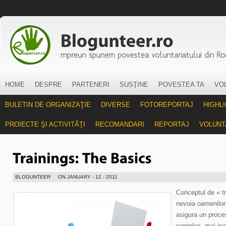
HOME
DESPRE
PARTENERI
SUSŢINE
POVESTEA TA
VO
BULETIN DE ORGANIZAŢIE
DIVERSE
FOTOREPORTAJ
HIGHL
PROIECTE ŞI ACTIVITĂŢI
RECOMANDARI
REPORTAJ
VOLUNT
BLOGUNTEER
ON JANUARY - 12 - 2011
Conceptul de « tr
nevoia oamenilor 
asigura un proces
complex, mai inai